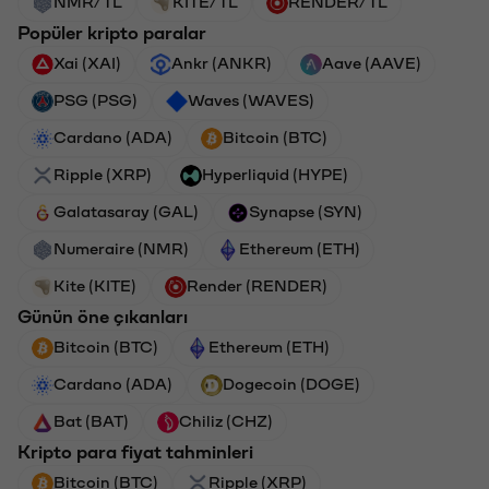
NMR/TL
KITE/TL
RENDER/TL
Popüler kripto paralar
Xai (XAI)
Ankr (ANKR)
Aave (AAVE)
PSG (PSG)
Waves (WAVES)
Cardano (ADA)
Bitcoin (BTC)
Ripple (XRP)
Hyperliquid (HYPE)
Galatasaray (GAL)
Synapse (SYN)
Numeraire (NMR)
Ethereum (ETH)
Kite (KITE)
Render (RENDER)
Günün öne çıkanları
Bitcoin (BTC)
Ethereum (ETH)
Cardano (ADA)
Dogecoin (DOGE)
Bat (BAT)
Chiliz (CHZ)
Kripto para fiyat tahminleri
Bitcoin (BTC)
Ripple (XRP)