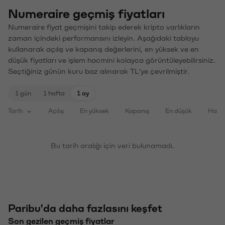
Numeraire geçmiş fiyatları
Numeraire fiyat geçmişini takip ederek kripto varlıkların
zaman içindeki performansını izleyin. Aşağıdaki tabloyu
kullanarak açılış ve kapanış değerlerini, en yüksek ve en
düşük fiyatları ve işlem hacmini kolayca görüntüleyebilirsiniz.
Seçtiğiniz günün kuru baz alınarak TL'ye çevrilmiştir.
1 gün
1 hafta
1 ay
Tarih
Açılış
En yüksek
Kapanış
En düşük
Haci
Bu tarih aralığı için veri bulunamadı.
Paribu'da daha fazlasını keşfet
Son gezilen geçmiş fiyatlar