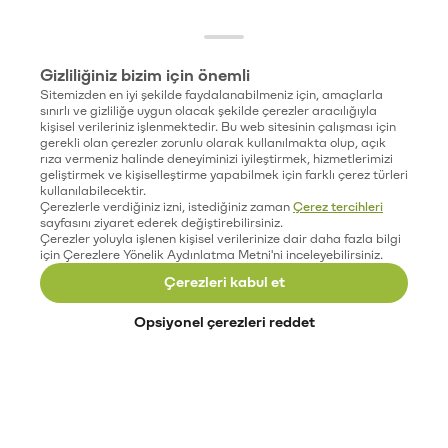
Gizliliğiniz bizim için önemli
Sitemizden en iyi şekilde faydalanabilmeniz için, amaçlarla
sınırlı ve gizliliğe uygun olacak şekilde çerezler aracılığıyla
kişisel verileriniz işlenmektedir. Bu web sitesinin çalışması için
gerekli olan çerezler zorunlu olarak kullanılmakta olup, açık
rıza vermeniz halinde deneyiminizi iyileştirmek, hizmetlerimizi
geliştirmek ve kişiselleştirme yapabilmek için farklı çerez türleri
kullanılabilecektir.
Çerezlerle verdiğiniz izni, istediğiniz zaman
Çerez tercihleri
sayfasını ziyaret ederek değiştirebilirsiniz.
Çerezler yoluyla işlenen kişisel verilerinize dair daha fazla bilgi
için Çerezlere Yönelik Aydınlatma Metni'ni inceleyebilirsiniz.
Çerezleri kabul et
Opsiyonel çerezleri reddet