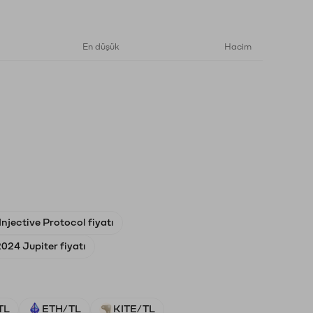
En düşük
Hacim
njective Protocol fiyatı
024 Jupiter fiyatı
TL
ETH/TL
KITE/TL