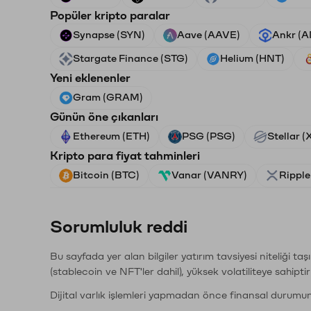
Popüler kripto paralar
Synapse (SYN)
Aave (AAVE)
Ankr (
Stargate Finance (STG)
Helium (HNT)
Yeni eklenenler
Gram (GRAM)
Günün öne çıkanları
Ethereum (ETH)
PSG (PSG)
Stellar 
Kripto para fiyat tahminleri
Bitcoin (BTC)
Vanar (VANRY)
Ripple
Sorumluluk reddi
Bu sayfada yer alan bilgiler yatırım tavsiyesi niteliği ta
(stablecoin ve NFT'ler dahil), yüksek volatiliteye sahipti
Dijital varlık işlemleri yapmadan önce finansal durumu