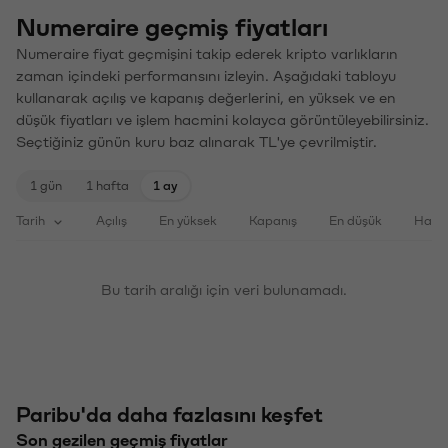
Numeraire geçmiş fiyatları
Numeraire fiyat geçmişini takip ederek kripto varlıkların
zaman içindeki performansını izleyin. Aşağıdaki tabloyu
kullanarak açılış ve kapanış değerlerini, en yüksek ve en
düşük fiyatları ve işlem hacmini kolayca görüntüleyebilirsiniz.
Seçtiğiniz günün kuru baz alınarak TL'ye çevrilmiştir.
1 gün
1 hafta
1 ay
Tarih
Açılış
En yüksek
Kapanış
En düşük
Haci
Bu tarih aralığı için veri bulunamadı.
Paribu'da daha fazlasını keşfet
Son gezilen geçmiş fiyatlar