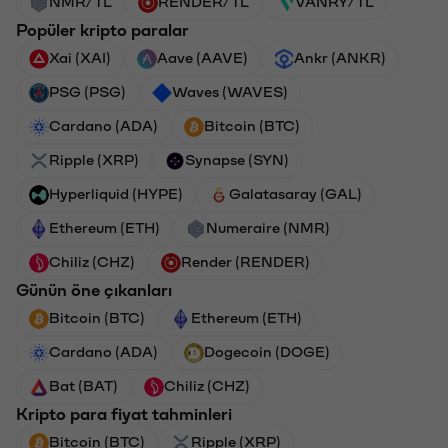
NMR/TL
RENDER/TL
VANRY/TL
Popüler kripto paralar
Xai (XAI)
Aave (AAVE)
Ankr (ANKR)
PSG (PSG)
Waves (WAVES)
Cardano (ADA)
Bitcoin (BTC)
Ripple (XRP)
Synapse (SYN)
Hyperliquid (HYPE)
Galatasaray (GAL)
Ethereum (ETH)
Numeraire (NMR)
Chiliz (CHZ)
Render (RENDER)
Günün öne çıkanları
Bitcoin (BTC)
Ethereum (ETH)
Cardano (ADA)
Dogecoin (DOGE)
Bat (BAT)
Chiliz (CHZ)
Kripto para fiyat tahminleri
Bitcoin (BTC)
Ripple (XRP)