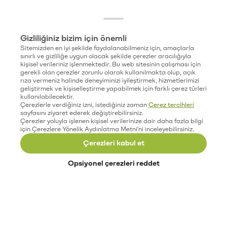
Gizliliğiniz bizim için önemli
Sitemizden en iyi şekilde faydalanabilmeniz için, amaçlarla
sınırlı ve gizliliğe uygun olacak şekilde çerezler aracılığıyla
kişisel verileriniz işlenmektedir. Bu web sitesinin çalışması için
gerekli olan çerezler zorunlu olarak kullanılmakta olup, açık
rıza vermeniz halinde deneyiminizi iyileştirmek, hizmetlerimizi
geliştirmek ve kişiselleştirme yapabilmek için farklı çerez türleri
kullanılabilecektir.
Çerezlerle verdiğiniz izni, istediğiniz zaman
Çerez tercihleri
sayfasını ziyaret ederek değiştirebilirsiniz.
Çerezler yoluyla işlenen kişisel verilerinize dair daha fazla bilgi
için Çerezlere Yönelik Aydınlatma Metni'ni inceleyebilirsiniz.
Çerezleri kabul et
Opsiyonel çerezleri reddet