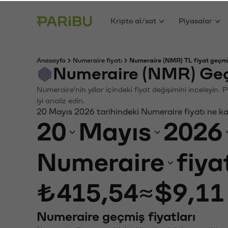
Kripto al/sat
Piyasalar
Anasayfa
Numeraire fiyatı
Numeraire (NMR) TL fiyat geçmi
Numeraire (NMR) Geç
Numeraire'nin yıllar içindeki fiyat değişimini inceleyin
iyi analiz edin.
20 Mayıs 2026 tarihindeki Numeraire fiyatı ne k
20
Mayıs
2026
Numeraire
fiya
₺415,54
≈
$9,11
Numeraire geçmiş fiyatları