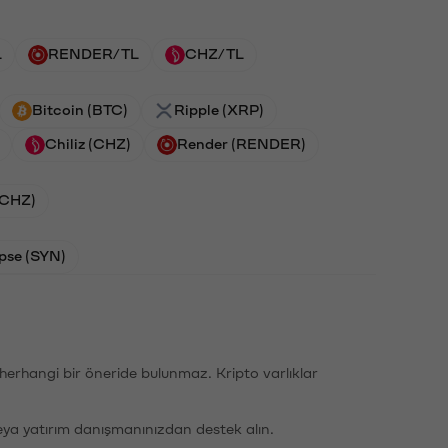
L
RENDER/TL
CHZ/TL
Bitcoin (BTC)
Ripple (XRP)
Chiliz (CHZ)
Render (RENDER)
 (CHZ)
pse (SYN)
li herhangi bir öneride bulunmaz. Kripto varlıklar
eya yatırım danışmanınızdan destek alın.