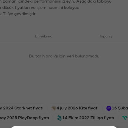
ın zaman içindeki performansını izleyin. Aşağıdaki tabloyu
n düşük fiyatları ve işlem hacmini kolayca
 TL'ye çevrilmiştir.
En yüksek
Kapanış
Bu tarih aralığı için veri bulunamadı.
m 2024 Starknet fiyatı
4 july 2026 Kite fiyatı
15 Şuba
ay 2025 PlayDapp fiyatı
14 Ekim 2022 Zilliqa fiyatı