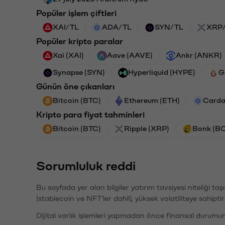
Popüler işlem çiftleri
XAI/TL
ADA/TL
SYN/TL
XRP
Popüler kripto paralar
Xai (XAI)
Aave (AAVE)
Ankr (ANKR)
Synapse (SYN)
Hyperliquid (HYPE)
G
Günün öne çıkanları
Bitcoin (BTC)
Ethereum (ETH)
Carda
Kripto para fiyat tahminleri
Bitcoin (BTC)
Ripple (XRP)
Bonk (B
Sorumluluk reddi
Bu sayfada yer alan bilgiler yatırım tavsiyesi niteliği ta
(stablecoin ve NFT'ler dahil), yüksek volatiliteye sahipti
Dijital varlık işlemleri yapmadan önce finansal durumu