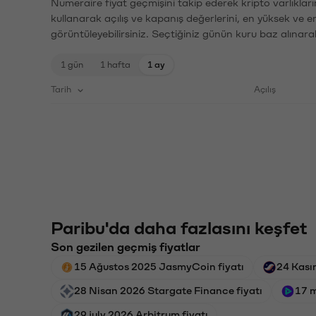
Numeraire fiyat geçmişini takip ederek kripto varlıklar
kullanarak açılış ve kapanış değerlerini, en yüksek ve e
görüntüleyebilirsiniz. Seçtiğiniz günün kuru baz alınarak
1 gün
1 hafta
1 ay
Tarih
Açılış
Paribu'da daha fazlasını keşfet
Son gezilen geçmiş fiyatlar
15 Ağustos 2025 JasmyCoin fiyatı
24 Kası
28 Nisan 2026 Stargate Finance fiyatı
17 m
29 july 2026 Arbitrum fiyatı