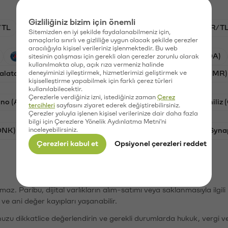
Gizliliğiniz bizim için önemli
/TL
HYPE/TL
GAL/TL
BTC/TL
NMR/T
Sitemizden en iyi şekilde faydalanabilmeniz için,
amaçlarla sınırlı ve gizliliğe uygun olacak şekilde çerezler
aracılığıyla kişisel verileriniz işlenmektedir. Bu web
PSG (PSG)
Waves (WAVES)
Cardano (ADA)
sitesinin çalışması için gerekli olan çerezler zorunlu olarak
kullanılmakta olup, açık rıza vermeniz halinde
alatasaray (GAL)
deneyiminizi iyileştirmek, hizmetlerimizi geliştirmek ve
Ethereum (ETH)
Numeraire (NMR)
kişiselleştirme yapabilmek için farklı çerez türleri
kullanılabilecektir.
Çerezlerle verdiğiniz izni, istediğiniz zaman
Çerez
no (ADA)
Dogecoin (DOGE)
Bat (BAT)
Chiliz
tercihleri
sayfasını ziyaret ederek değiştirebilirsiniz.
Çerezler yoluyla işlenen kişisel verilerinize dair daha fazla
bilgi için Çerezlere Yönelik Aydınlatma Metni'ni
ONK)
inceleyebilirsiniz.
Ethereum (ETH)
Avalanche (AVAX)
Syna
Çerezleri kabul et
Opsiyonel çerezleri reddet
şımaz. Paribu, dijital varlıkların alım-satımı veya saklanmasıyla ilgi
r ve ani değer kayıpları yaşanabilir.
nuzu dikkatlice değerlendirin ve gerekli durumlarda hukuk, vergi v