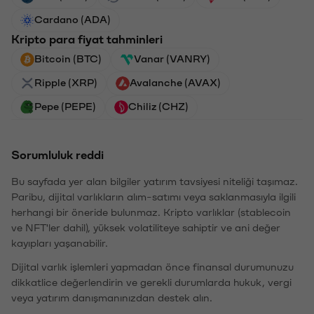
Cardano (ADA)
Kripto para fiyat tahminleri
Bitcoin (BTC)
Vanar (VANRY)
Ripple (XRP)
Avalanche (AVAX)
Pepe (PEPE)
Chiliz (CHZ)
Sorumluluk reddi
Bu sayfada yer alan bilgiler yatırım tavsiyesi niteliği taşımaz.
Paribu, dijital varlıkların alım-satımı veya saklanmasıyla ilgili
herhangi bir öneride bulunmaz. Kripto varlıklar (stablecoin
ve NFT'ler dahil), yüksek volatiliteye sahiptir ve ani değer
kayıpları yaşanabilir.
Dijital varlık işlemleri yapmadan önce finansal durumunuzu
dikkatlice değerlendirin ve gerekli durumlarda hukuk, vergi
veya yatırım danışmanınızdan destek alın.