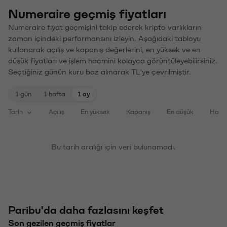
Numeraire geçmiş fiyatları
Numeraire fiyat geçmişini takip ederek kripto varlıkların
zaman içindeki performansını izleyin. Aşağıdaki tabloyu
kullanarak açılış ve kapanış değerlerini, en yüksek ve en
düşük fiyatları ve işlem hacmini kolayca görüntüleyebilirsiniz.
Seçtiğiniz günün kuru baz alınarak TL'ye çevrilmiştir.
1 gün
1 hafta
1 ay
Tarih
Açılış
En yüksek
Kapanış
En düşük
Haci
Bu tarih aralığı için veri bulunamadı.
Paribu'da daha fazlasını keşfet
Son gezilen geçmiş fiyatlar