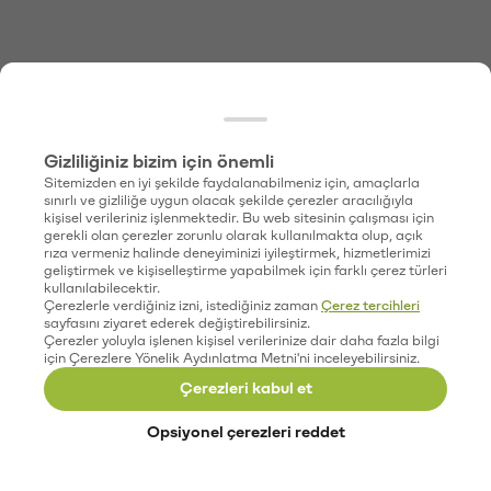
Gizliliğiniz bizim için önemli
Sitemizden en iyi şekilde faydalanabilmeniz için, amaçlarla
sınırlı ve gizliliğe uygun olacak şekilde çerezler aracılığıyla
kişisel verileriniz işlenmektedir. Bu web sitesinin çalışması için
gerekli olan çerezler zorunlu olarak kullanılmakta olup, açık
rıza vermeniz halinde deneyiminizi iyileştirmek, hizmetlerimizi
geliştirmek ve kişiselleştirme yapabilmek için farklı çerez türleri
kullanılabilecektir.
Çerezlerle verdiğiniz izni, istediğiniz zaman
Çerez tercihleri
sayfasını ziyaret ederek değiştirebilirsiniz.
Çerezler yoluyla işlenen kişisel verilerinize dair daha fazla bilgi
için Çerezlere Yönelik Aydınlatma Metni'ni inceleyebilirsiniz.
Çerezleri kabul et
Opsiyonel çerezleri reddet