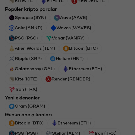
KITE/TL
ETH/TL
RENDER/TL
Popüler kripto paralar
Synapse (SYN)
Aave (AAVE)
Ankr (ANKR)
Waves (WAVES)
PSG (PSG)
Vanar (VANRY)
Alien Worlds (TLM)
Bitcoin (BTC)
Ripple (XRP)
Helium (HNT)
Galatasaray (GAL)
Ethereum (ETH)
Kite (KITE)
Render (RENDER)
Tron (TRX)
Yeni eklenenler
Gram (GRAM)
Günün öne çıkanları
Bitcoin (BTC)
Ethereum (ETH)
PSG (PSG)
Stellar (XLM)
Tron (TRX)