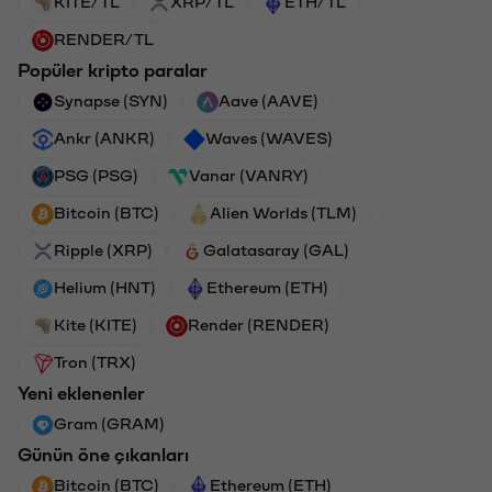
KITE/TL
XRP/TL
ETH/TL
RENDER/TL
Popüler kripto paralar
Synapse (SYN)
Aave (AAVE)
Ankr (ANKR)
Waves (WAVES)
PSG (PSG)
Vanar (VANRY)
Bitcoin (BTC)
Alien Worlds (TLM)
Ripple (XRP)
Galatasaray (GAL)
Helium (HNT)
Ethereum (ETH)
Kite (KITE)
Render (RENDER)
Tron (TRX)
Yeni eklenenler
Gram (GRAM)
Günün öne çıkanları
Bitcoin (BTC)
Ethereum (ETH)