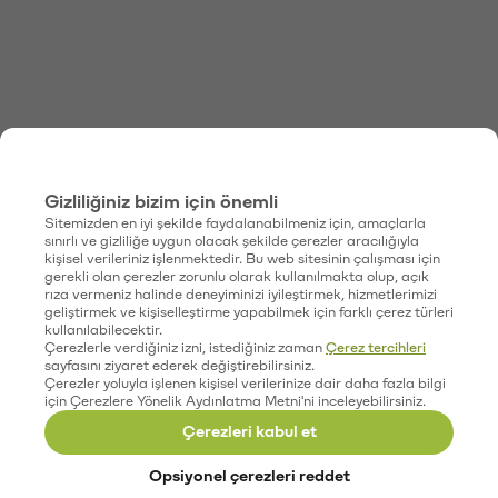
Gizliliğiniz bizim için önemli
Sitemizden en iyi şekilde faydalanabilmeniz için, amaçlarla
sınırlı ve gizliliğe uygun olacak şekilde çerezler aracılığıyla
kişisel verileriniz işlenmektedir. Bu web sitesinin çalışması için
gerekli olan çerezler zorunlu olarak kullanılmakta olup, açık
rıza vermeniz halinde deneyiminizi iyileştirmek, hizmetlerimizi
geliştirmek ve kişiselleştirme yapabilmek için farklı çerez türleri
kullanılabilecektir.
Çerezlerle verdiğiniz izni, istediğiniz zaman
Çerez tercihleri
sayfasını ziyaret ederek değiştirebilirsiniz.
Çerezler yoluyla işlenen kişisel verilerinize dair daha fazla bilgi
için Çerezlere Yönelik Aydınlatma Metni'ni inceleyebilirsiniz.
Çerezleri kabul et
Opsiyonel çerezleri reddet