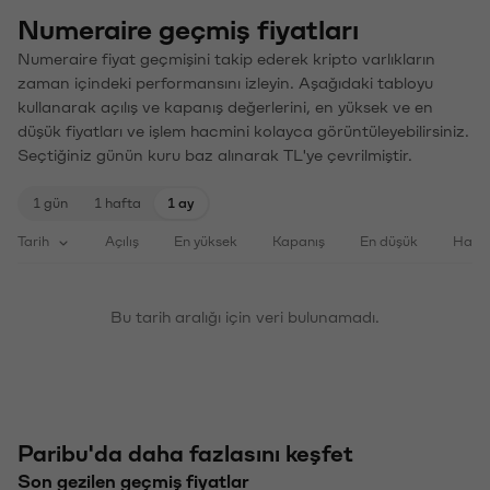
Numeraire geçmiş fiyatları
Numeraire fiyat geçmişini takip ederek kripto varlıkların
zaman içindeki performansını izleyin. Aşağıdaki tabloyu
kullanarak açılış ve kapanış değerlerini, en yüksek ve en
düşük fiyatları ve işlem hacmini kolayca görüntüleyebilirsiniz.
Seçtiğiniz günün kuru baz alınarak TL'ye çevrilmiştir.
1 gün
1 hafta
1 ay
Tarih
Açılış
En yüksek
Kapanış
En düşük
Haci
Bu tarih aralığı için veri bulunamadı.
Paribu'da daha fazlasını keşfet
Son gezilen geçmiş fiyatlar