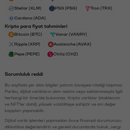
Stellar (XLM)
PSG (PSG)
Tron (TRX)
Cardano (ADA)
Kripto para fiyat tahminleri
Bitcoin (BTC)
Vanar (VANRY)
Ripple (XRP)
Avalanche (AVAX)
Pepe (PEPE)
Chiliz (CHZ)
Sorumluluk reddi
Bu sayfada yer alan bilgiler yatırım tavsiyesi niteliği taşımaz.
Paribu, dijital varlıkların alım-satımı veya saklanmasıyla ilgili
herhangi bir öneride bulunmaz. Kripto varlıklar (stablecoin
ve NFT'ler dahil), yüksek volatiliteye sahiptir ve ani değer
kayıpları yaşanabilir.
Dijital varlık işlemleri yapmadan önce finansal durumunuzu
dikkatlice değerlendirin ve gerekli durumlarda hukuk, vergi