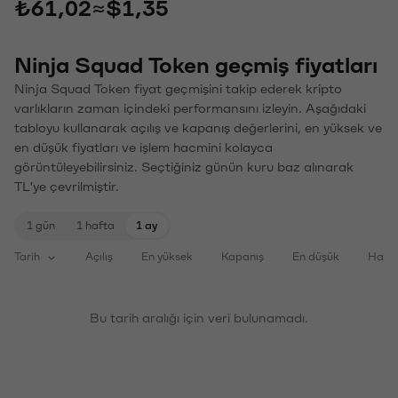
₺61,02
≈
$1,35
Ninja Squad Token geçmiş fiyatları
Ninja Squad Token fiyat geçmişini takip ederek kripto
varlıkların zaman içindeki performansını izleyin. Aşağıdaki
tabloyu kullanarak açılış ve kapanış değerlerini, en yüksek ve
en düşük fiyatları ve işlem hacmini kolayca
görüntüleyebilirsiniz. Seçtiğiniz günün kuru baz alınarak
TL'ye çevrilmiştir.
1 gün
1 hafta
1 ay
Tarih
Açılış
En yüksek
Kapanış
En düşük
Haci
Bu tarih aralığı için veri bulunamadı.