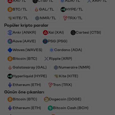
XAI/TL
CTSI/TL
ADA/TL
XRP/TL
BTC/TL
GAL/TL
HYPE/TL
KITE/TL
NMR/TL
TRX/TL
Popüler kripto paralar
Ankr (ANKR)
Xai (XAI)
Cartesi (CTSI)
Aave (AAVE)
PSG (PSG)
Waves (WAVES)
Cardano (ADA)
Bitcoin (BTC)
Ripple (XRP)
Galatasaray (GAL)
Numeraire (NMR)
Hyperliquid (HYPE)
Kite (KITE)
Ethereum (ETH)
Tron (TRX)
Günün öne çıkanları
Bitcoin (BTC)
Dogecoin (DOGE)
Ethereum (ETH)
Bitcoin Cash (BCH)