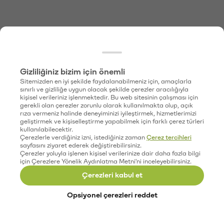
Gizliliğiniz bizim için önemli
Sitemizden en iyi şekilde faydalanabilmeniz için, amaçlarla
sınırlı ve gizliliğe uygun olacak şekilde çerezler aracılığıyla
kişisel verileriniz işlenmektedir. Bu web sitesinin çalışması için
gerekli olan çerezler zorunlu olarak kullanılmakta olup, açık
rıza vermeniz halinde deneyiminizi iyileştirmek, hizmetlerimizi
geliştirmek ve kişiselleştirme yapabilmek için farklı çerez türleri
kullanılabilecektir.
Çerezlerle verdiğiniz izni, istediğiniz zaman
Çerez tercihleri
sayfasını ziyaret ederek değiştirebilirsiniz.
Çerezler yoluyla işlenen kişisel verilerinize dair daha fazla bilgi
için Çerezlere Yönelik Aydınlatma Metni'ni inceleyebilirsiniz.
Çerezleri kabul et
Opsiyonel çerezleri reddet