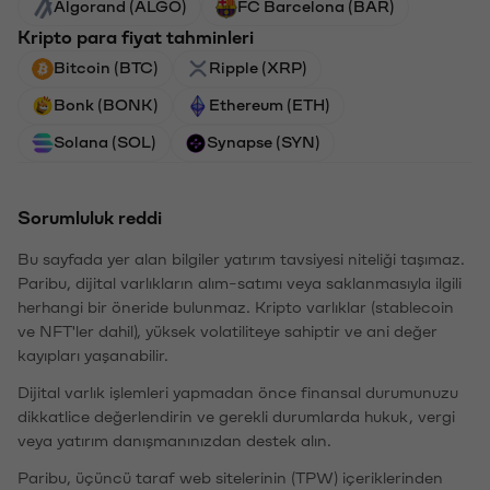
Algorand (ALGO)
FC Barcelona (BAR)
Kripto para fiyat tahminleri
Bitcoin (BTC)
Ripple (XRP)
Bonk (BONK)
Ethereum (ETH)
Solana (SOL)
Synapse (SYN)
Sorumluluk reddi
Bu sayfada yer alan bilgiler yatırım tavsiyesi niteliği taşımaz.
Paribu, dijital varlıkların alım-satımı veya saklanmasıyla ilgili
herhangi bir öneride bulunmaz. Kripto varlıklar (stablecoin
ve NFT'ler dahil), yüksek volatiliteye sahiptir ve ani değer
kayıpları yaşanabilir.
Dijital varlık işlemleri yapmadan önce finansal durumunuzu
dikkatlice değerlendirin ve gerekli durumlarda hukuk, vergi
veya yatırım danışmanınızdan destek alın.
Paribu, üçüncü taraf web sitelerinin (TPW) içeriklerinden