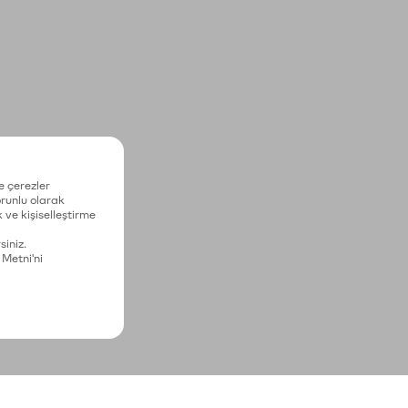
e çerezler
zorunlu olarak
 ve kişiselleştirme
siniz.
 Metni'ni