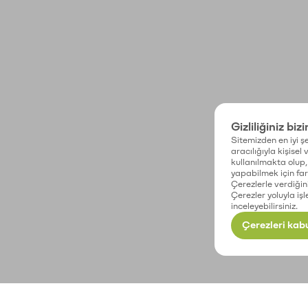
Gizliliğiniz biz
Sitemizden en iyi şe
aracılığıyla kişisel
kullanılmakta olup, 
yapabilmek için fark
Çerezlerle verdiğin
Çerezler yoluyla işl
inceleyebilirsiniz.
Çerezleri kabu