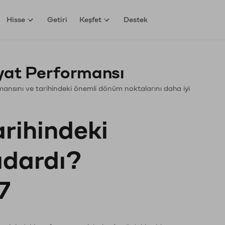
Hisse
Getiri
Keşfet
Destek
yat Performansı
ormansını ve tarihindeki önemli dönüm noktalarını daha iyi
arihindeki
kadardı?
7