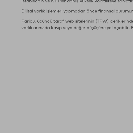
(stablecoin ve NFT'ler dahil), yüksek volatiliteye sahipti
Dijital varlık işlemleri yapmadan önce finansal durumu
Paribu, üçüncü taraf web sitelerinin (TPW) içeriklerin
varlıklarınızda kayıp veya değer düşüşüne yol açabilir. 