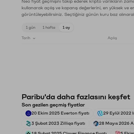
Neo fiyat geçmişini takip ederek kripto varlıkların zam
kullanarak açılış ve kapanış değerlerini, en yüksek ve e
görüntüleyebilirsiniz. Seçtiğiniz günün kuru baz alınarak
1 gün
1 hafta
1 ay
Tarih
Açılış
Paribu'da daha fazlasını keşfet
Son gezilen geçmiş fiyatlar
20 Ekim 2025 Everton fiyatı
29 Eylül 2022 I
3 Şubat 2023 Zilliqa fiyatı
28 Mayıs 2026 Ar
18 Şubat 2025 Clover Finance fiyatı
5 Ekim