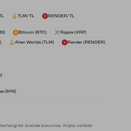
TL
TLM/TL
RENDER/TL
SI)
Bitcoin (BTC)
Ripple (XRP)
)
Alien Worlds (TLM)
Render (RENDER)
)
e (SYN)
li herhangi bir öneride bulunmaz. Kripto varlıklar