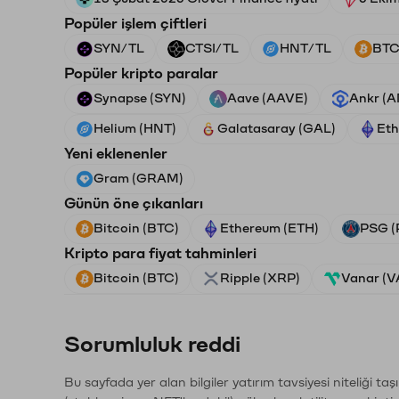
Popüler işlem çiftleri
SYN/TL
CTSI/TL
HNT/TL
BTC
Popüler kripto paralar
Synapse (SYN)
Aave (AAVE)
Ankr (
Helium (HNT)
Galatasaray (GAL)
Eth
Yeni eklenenler
Gram (GRAM)
Günün öne çıkanları
Bitcoin (BTC)
Ethereum (ETH)
PSG (
Kripto para fiyat tahminleri
Bitcoin (BTC)
Ripple (XRP)
Vanar (
Sorumluluk reddi
Bu sayfada yer alan bilgiler yatırım tavsiyesi niteliği ta