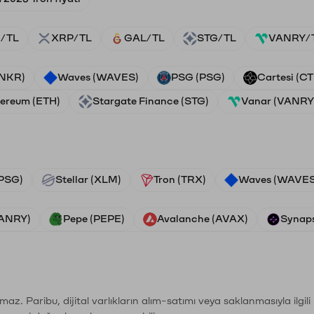
/TL
XRP/TL
GAL/TL
STG/TL
VANRY/
ANKR)
Waves (WAVES)
PSG (PSG)
Cartesi (CT
ereum (ETH)
Stargate Finance (STG)
Vanar (VANRY
PSG)
Stellar (XLM)
Tron (TRX)
Waves (WAVES
VANRY)
Pepe (PEPE)
Avalanche (AVAX)
Synaps
şımaz. Paribu, dijital varlıkların alım-satımı veya saklanmasıyla ilgi