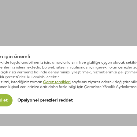
im için önemli
kilde faydalanabilmeniz için, amaçlarla sınırlı ve gizliliğe uygun olacak şekild
 verileriniz işlenmektedir. Bu web sitesinin çalışması için gerekli olan çerezler 
açık rıza vermeniz halinde deneyiminizi iyileştirmek, hizmetlerimizi geliştirmek
lı çerez türleri kullanılabilecektir.
iz izni, istediğiniz zaman
Çerez tercihleri
sayfasını ziyaret ederek değiştirebilir
enen kişisel verilerinize dair daha fazla bilgi için Çerezlere Yönelik Aydınlatma
l et
Opsiyonel çerezleri reddet