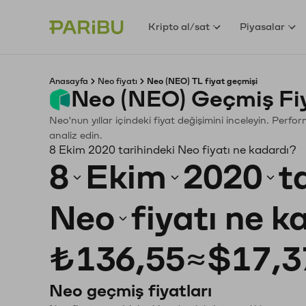
Kripto al/sat
Piyasalar
Anasayfa
Neo fiyatı
Neo (NEO) TL fiyat geçmişi
Neo (NEO) Geçmiş Fi
Neo'nun yıllar içindeki fiyat değişimini inceleyin. Perf
analiz edin.
8 Ekim 2020 tarihindeki Neo fiyatı ne kadardı?
8
Ekim
2020
t
Neo
fiyatı ne 
₺136,55
≈
$17,3
Neo geçmiş fiyatları