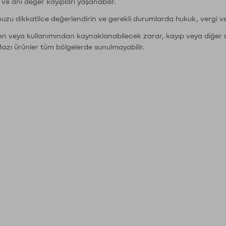
r ve ani değer kayıpları yaşanabilir.
nuzu dikkatlice değerlendirin ve gerekli durumlarda hukuk, vergi v
den veya kullanımından kaynaklanabilecek zarar, kayıp veya diğer 
Bazı ürünler tüm bölgelerde sunulmayabilir.