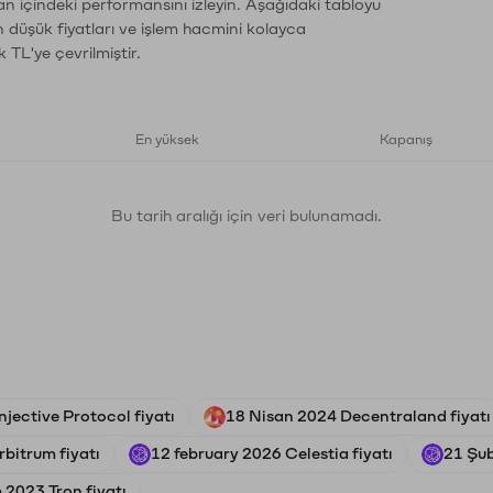
an içindeki performansını izleyin. Aşağıdaki tabloyu
n düşük fiyatları ve işlem hacmini kolayca
 TL'ye çevrilmiştir.
En yüksek
Kapanış
Bu tarih aralığı için veri bulunamadı.
njective Protocol fiyatı
18 Nisan 2024 Decentraland fiyatı
bitrum fiyatı
12 february 2026 Celestia fiyatı
21 Şub
 2023 Tron fiyatı