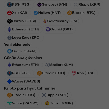
PSG (PSG)
Synapse (SYN)
Ripple (XRP)
Xai (XAI)
Helium (HNT)
Bitcoin (BTC)
Cartesi (CTSI)
Galatasaray (GAL)
Ethereum (ETH)
Orchid (OXT)
LayerZero (ZRO)
Yeni eklenenler
Gram (GRAM)
Günün öne çıkanları
Ethereum (ETH)
Stellar (XLM)
PSG (PSG)
Bitcoin (BTC)
Tron (TRX)
Waves (WAVES)
Kripto para fiyat tahminleri
Bitcoin (BTC)
Ripple (XRP)
Vanar (VANRY)
Bonk (BONK)