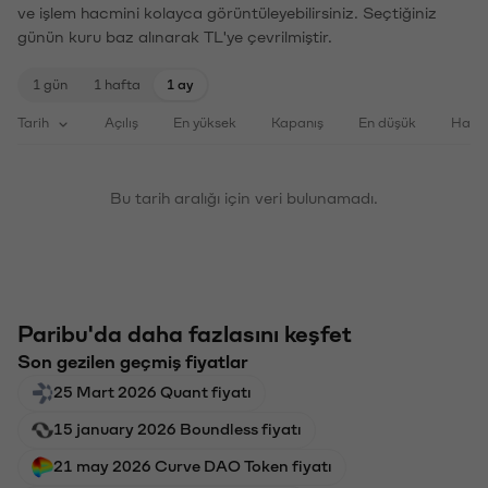
ve işlem hacmini kolayca görüntüleyebilirsiniz. Seçtiğiniz
günün kuru baz alınarak TL'ye çevrilmiştir.
1 gün
1 hafta
1 ay
Tarih
Açılış
En yüksek
Kapanış
En düşük
Haci
Bu tarih aralığı için veri bulunamadı.
Paribu'da daha fazlasını keşfet
Son gezilen geçmiş fiyatlar
25 Mart 2026 Quant fiyatı
15 january 2026 Boundless fiyatı
21 may 2026 Curve DAO Token fiyatı