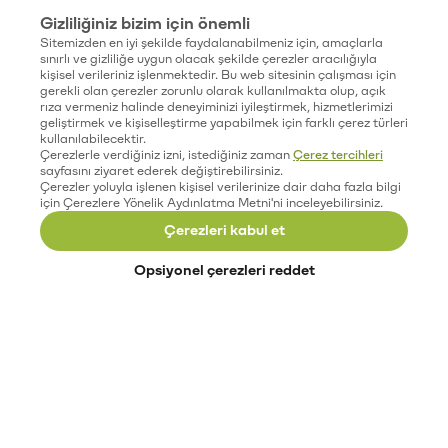
Gizliliğiniz bizim için önemli
Sitemizden en iyi şekilde faydalanabilmeniz için, amaçlarla
sınırlı ve gizliliğe uygun olacak şekilde çerezler aracılığıyla
kişisel verileriniz işlenmektedir. Bu web sitesinin çalışması için
gerekli olan çerezler zorunlu olarak kullanılmakta olup, açık
rıza vermeniz halinde deneyiminizi iyileştirmek, hizmetlerimizi
geliştirmek ve kişiselleştirme yapabilmek için farklı çerez türleri
kullanılabilecektir.
Çerezlerle verdiğiniz izni, istediğiniz zaman
Çerez tercihleri
sayfasını ziyaret ederek değiştirebilirsiniz.
Çerezler yoluyla işlenen kişisel verilerinize dair daha fazla bilgi
için Çerezlere Yönelik Aydınlatma Metni'ni inceleyebilirsiniz.
Çerezleri kabul et
Opsiyonel çerezleri reddet
Paribu’yu keşfet
Eğitimler
Etkinlikler