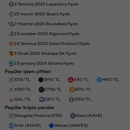
2 Temmuz 2025 LayerZero fiyatı
25 march 2026 Quant fiyatı
7 Haziran 2026 Boundless fiyatı
15 october 2022 Algorand fiyatı
14 Temmuz 2025 Odos Protocol fiyatı
5 Ocak 2022 Göztepe SK fiyatı
15 january 2024 Solana fiyatı
Popüler işlem çiftleri
STG/TL
SYN/TL
XAI/TL
HNT/TL
XRP/TL
CTSI/TL
BTC/TL
GAL/TL
OXT/TL
ZRO/TL
Popüler kripto paralar
Stargate Finance (STG)
Aave (AAVE)
Ankr (ANKR)
Waves (WAVES)