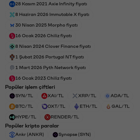
28 Kasım 2021 Axie Infinity fiyatı
8 Haziran 2026 Immutable X fiyatı
30 Nisan 2025 Morpho fiyatı
16 Ocak 2026 Chiliz fiyatı
8 Nisan 2024 Clover Finance fiyatı
1 Şubat 2026 Portugal NT fiyatı
1 Mart 2026 Pyth Network fiyatı
16 Ocak 2023 Chiliz fiyatı
Popüler işlem çiftleri
SYN/TL
XAI/TL
XRP/TL
ADA/TL
BTC/TL
OXT/TL
ETH/TL
GAL/TL
HYPE/TL
RENDER/TL
Popüler kripto paralar
Ankr (ANKR)
Synapse (SYN)