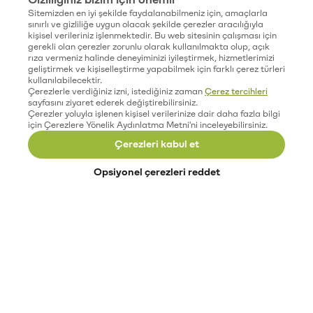
Sitemizden en iyi şekilde faydalanabilmeniz için, amaçlarla
sınırlı ve gizliliğe uygun olacak şekilde çerezler aracılığıyla
kişisel verileriniz işlenmektedir. Bu web sitesinin çalışması için
gerekli olan çerezler zorunlu olarak kullanılmakta olup, açık
rıza vermeniz halinde deneyiminizi iyileştirmek, hizmetlerimizi
geliştirmek ve kişiselleştirme yapabilmek için farklı çerez türleri
kullanılabilecektir.
Çerezlerle verdiğiniz izni, istediğiniz zaman
Çerez tercihleri
sayfasını ziyaret ederek değiştirebilirsiniz.
Çerezler yoluyla işlenen kişisel verilerinize dair daha fazla bilgi
için Çerezlere Yönelik Aydınlatma Metni'ni inceleyebilirsiniz.
Çerezleri kabul et
Opsiyonel çerezleri reddet
Paribu’yu keşfet
Eğitimler
Etkinlikler
Açık pozisyonlar