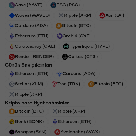
Aave (AAVE)
PSG (PSG)
Waves (WAVES)
Ripple (XRP)
Xai (XAI)
Cardano (ADA)
Bitcoin (BTC)
Ethereum (ETH)
Orchid (OXT)
Galatasaray (GAL)
Hyperliquid (HYPE)
Render (RENDER)
Cartesi (CTSI)
Günün öne çıkanları
Ethereum (ETH)
Cardano (ADA)
Stellar (XLM)
Tron (TRX)
Bitcoin (BTC)
Ripple (XRP)
Kripto para fiyat tahminleri
Bitcoin (BTC)
Ripple (XRP)
Bonk (BONK)
Ethereum (ETH)
Synapse (SYN)
Avalanche (AVAX)