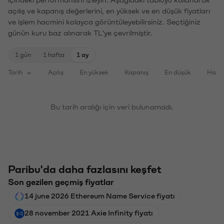
açılış ve kapanış değerlerini, en yüksek ve en düşük fiyatları
ve işlem hacmini kolayca görüntüleyebilirsiniz. Seçtiğiniz
günün kuru baz alınarak TL'ye çevrilmiştir.
1 gün
1 hafta
1 ay
Tarih
Açılış
En yüksek
Kapanış
En düşük
Haci
Bu tarih aralığı için veri bulunamadı.
Paribu'da daha fazlasını keşfet
Son gezilen geçmiş fiyatlar
14 june 2026 Ethereum Name Service fiyatı
28 november 2021 Axie Infinity fiyatı