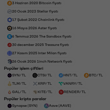
3 Haziran 2020 Bitcoin fiyatı
20 Ocak 2023 Stellar fiyatı
17 Şubat 2022 Chainlink fiyatı
16 Mayıs 2026 Aster fiyatı
6 Temmuz 2026 The Sandbox fiyatı
30 december 2025 Treasure fiyatı
27 Kasım 2025 Inter Milan fiyatı
26 Ocak 2026 1inch Network fiyatı
Popüler işlem çiftleri
SYN/TL
CTSI/TL
HNT/TL
BTC/TL
TLM/TL
XRP/TL
VANRY/TL
GAL/TL
KITE/TL
RENDER/TL
Popüler kripto paralar
Synapse (SYN)
Aave (AAVE)