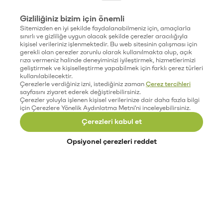
Gizliliğiniz bizim için önemli
Sitemizden en iyi şekilde faydalanabilmeniz için, amaçlarla
sınırlı ve gizliliğe uygun olacak şekilde çerezler aracılığıyla
kişisel verileriniz işlenmektedir. Bu web sitesinin çalışması için
gerekli olan çerezler zorunlu olarak kullanılmakta olup, açık
rıza vermeniz halinde deneyiminizi iyileştirmek, hizmetlerimizi
geliştirmek ve kişiselleştirme yapabilmek için farklı çerez türleri
kullanılabilecektir.
Çerezlerle verdiğiniz izni, istediğiniz zaman
Çerez tercihleri
sayfasını ziyaret ederek değiştirebilirsiniz.
Çerezler yoluyla işlenen kişisel verilerinize dair daha fazla bilgi
için Çerezlere Yönelik Aydınlatma Metni'ni inceleyebilirsiniz.
Çerezleri kabul et
Opsiyonel çerezleri reddet
Paribu’yu keşfet