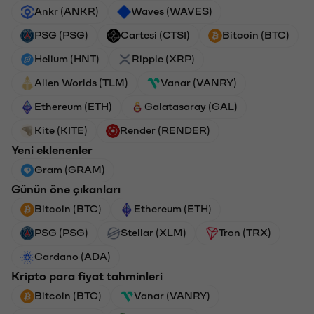
Ankr (ANKR)
Waves (WAVES)
PSG (PSG)
Cartesi (CTSI)
Bitcoin (BTC)
Helium (HNT)
Ripple (XRP)
Alien Worlds (TLM)
Vanar (VANRY)
Ethereum (ETH)
Galatasaray (GAL)
Kite (KITE)
Render (RENDER)
Yeni eklenenler
Gram (GRAM)
Günün öne çıkanları
Bitcoin (BTC)
Ethereum (ETH)
PSG (PSG)
Stellar (XLM)
Tron (TRX)
Cardano (ADA)
Kripto para fiyat tahminleri
Bitcoin (BTC)
Vanar (VANRY)