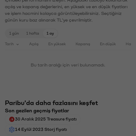
içindeki performansını izleyin. Aşağıdaki tabloyu kullanarak
açılış ve kapanış değerlerini, en yüksek ve en düşük fiyatları
ve işlem hacmini kolayca görüntüleyebilirsiniz. Seçtiğiniz
günün kuru baz alınarak TL'ye çevrilmiştir.
1 gün
1 hafta
1 ay
Tarih
Açılış
En yüksek
Kapanış
En düşük
Haci
Bu tarih aralığı için veri bulunamadı.
Paribu'da daha fazlasını keşfet
Son gezilen geçmiş fiyatlar
30 Aralık 2025 Treasure fiyatı
14 Eylül 2023 Storj fiyatı