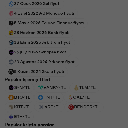
27 Ocak 2026 Sui fiyatı
4 Eylül 2022 AS Monaco fiyatı
5 Mayıs 2026 Falcon Finance fiyatı
28 Haziran 2026 Bonk fiyatı
13 Ekim 2025 Arbitrum fiyatı
23 july 2026 Synapse fiyatı
20 Ağustos 2024 Arkham fiyatı
8 Kasım 2024 Skale fiyatı
Popüler işlem çiftleri
SYN/TL
VANRY/TL
TLM/TL
BTC/TL
HNT/TL
GAL/TL
KITE/TL
XRP/TL
RENDER/TL
ETH/TL
Popüler kripto paralar