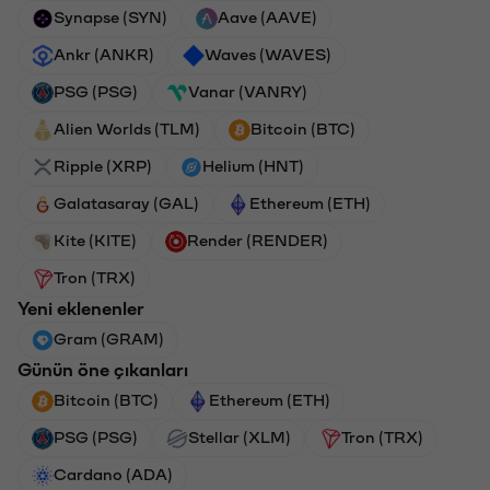
Synapse (SYN)
Aave (AAVE)
Ankr (ANKR)
Waves (WAVES)
PSG (PSG)
Vanar (VANRY)
Alien Worlds (TLM)
Bitcoin (BTC)
Ripple (XRP)
Helium (HNT)
Galatasaray (GAL)
Ethereum (ETH)
Kite (KITE)
Render (RENDER)
Tron (TRX)
Yeni eklenenler
Gram (GRAM)
Günün öne çıkanları
Bitcoin (BTC)
Ethereum (ETH)
PSG (PSG)
Stellar (XLM)
Tron (TRX)
Cardano (ADA)