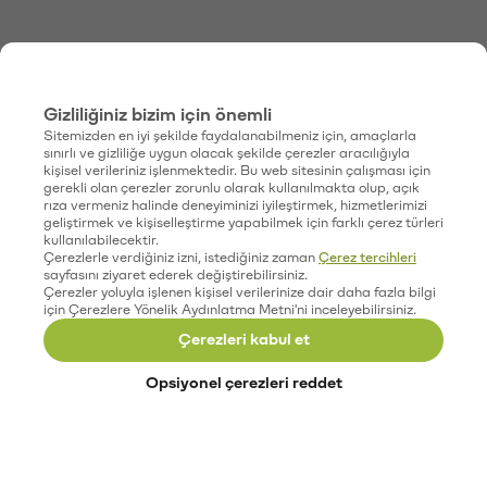
Gizliliğiniz bizim için önemli
Sitemizden en iyi şekilde faydalanabilmeniz için, amaçlarla
sınırlı ve gizliliğe uygun olacak şekilde çerezler aracılığıyla
kişisel verileriniz işlenmektedir. Bu web sitesinin çalışması için
gerekli olan çerezler zorunlu olarak kullanılmakta olup, açık
rıza vermeniz halinde deneyiminizi iyileştirmek, hizmetlerimizi
geliştirmek ve kişiselleştirme yapabilmek için farklı çerez türleri
kullanılabilecektir.
Çerezlerle verdiğiniz izni, istediğiniz zaman
Çerez tercihleri
sayfasını ziyaret ederek değiştirebilirsiniz.
Çerezler yoluyla işlenen kişisel verilerinize dair daha fazla bilgi
için Çerezlere Yönelik Aydınlatma Metni'ni inceleyebilirsiniz.
Çerezleri kabul et
Opsiyonel çerezleri reddet