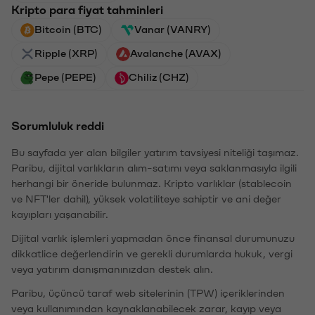
Kripto para fiyat tahminleri
Bitcoin (BTC)
Vanar (VANRY)
Ripple (XRP)
Avalanche (AVAX)
Pepe (PEPE)
Chiliz (CHZ)
Sorumluluk reddi
Bu sayfada yer alan bilgiler yatırım tavsiyesi niteliği taşımaz.
Paribu, dijital varlıkların alım-satımı veya saklanmasıyla ilgili
herhangi bir öneride bulunmaz. Kripto varlıklar (stablecoin
ve NFT'ler dahil), yüksek volatiliteye sahiptir ve ani değer
kayıpları yaşanabilir.
Dijital varlık işlemleri yapmadan önce finansal durumunuzu
dikkatlice değerlendirin ve gerekli durumlarda hukuk, vergi
veya yatırım danışmanınızdan destek alın.
Paribu, üçüncü taraf web sitelerinin (TPW) içeriklerinden
veya kullanımından kaynaklanabilecek zarar, kayıp veya