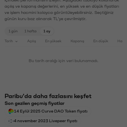
içindeki performansını izleyin. Aşağıdaki tabloyu kullanarak
açılış ve kapanış değerlerini, en yüksek ve en düşük fiyatları
ve işlem hacmini kolayca görüntüleyebilirsiniz. Seçtiğiniz
günün kuru baz alınarak TL'ye çevrilmiştir.
1 gün
1 hafta
1 ay
Tarih
Açılış
En yüksek
Kapanış
En düşük
Haci
Bu tarih aralığı için veri bulunamadı.
Paribu'da daha fazlasını keşfet
Son gezilen geçmiş fiyatlar
14 Eylül 2025 Curve DAO Token fiyatı
4 november 2023 Livepeer fiyatı