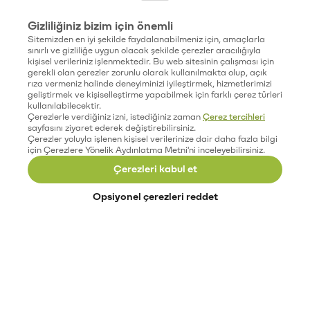
Gizliliğiniz bizim için önemli
Sitemizden en iyi şekilde faydalanabilmeniz için, amaçlarla
sınırlı ve gizliliğe uygun olacak şekilde çerezler aracılığıyla
kişisel verileriniz işlenmektedir. Bu web sitesinin çalışması için
gerekli olan çerezler zorunlu olarak kullanılmakta olup, açık
rıza vermeniz halinde deneyiminizi iyileştirmek, hizmetlerimizi
geliştirmek ve kişiselleştirme yapabilmek için farklı çerez türleri
kullanılabilecektir.
Çerezlerle verdiğiniz izni, istediğiniz zaman
Çerez tercihleri
sayfasını ziyaret ederek değiştirebilirsiniz.
Çerezler yoluyla işlenen kişisel verilerinize dair daha fazla bilgi
için Çerezlere Yönelik Aydınlatma Metni'ni inceleyebilirsiniz.
Çerezleri kabul et
Opsiyonel çerezleri reddet
Paribu’yu keşfet