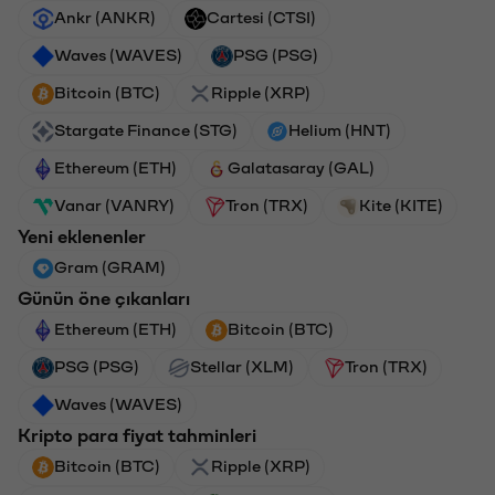
Ankr (ANKR)
Cartesi (CTSI)
Waves (WAVES)
PSG (PSG)
Bitcoin (BTC)
Ripple (XRP)
Stargate Finance (STG)
Helium (HNT)
Ethereum (ETH)
Galatasaray (GAL)
Vanar (VANRY)
Tron (TRX)
Kite (KITE)
Yeni eklenenler
Gram (GRAM)
Günün öne çıkanları
Ethereum (ETH)
Bitcoin (BTC)
PSG (PSG)
Stellar (XLM)
Tron (TRX)
Waves (WAVES)
Kripto para fiyat tahminleri
Bitcoin (BTC)
Ripple (XRP)