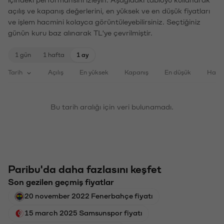
içindeki performansını izleyin. Aşağıdaki tabloyu kullanarak
açılış ve kapanış değerlerini, en yüksek ve en düşük fiyatları
ve işlem hacmini kolayca görüntüleyebilirsiniz. Seçtiğiniz
günün kuru baz alınarak TL'ye çevrilmiştir.
1 gün
1 hafta
1 ay
Tarih
Açılış
En yüksek
Kapanış
En düşük
Haci
Bu tarih aralığı için veri bulunamadı.
Paribu'da daha fazlasını keşfet
Son gezilen geçmiş fiyatlar
20 november 2022 Fenerbahçe fiyatı
15 march 2025 Samsunspor fiyatı