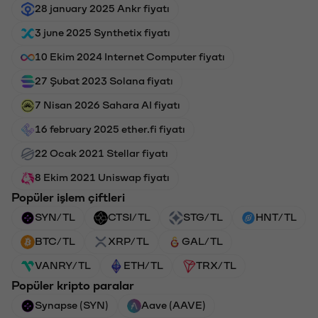
28 january 2025 Ankr fiyatı
3 june 2025 Synthetix fiyatı
10 Ekim 2024 Internet Computer fiyatı
27 Şubat 2023 Solana fiyatı
7 Nisan 2026 Sahara AI fiyatı
16 february 2025 ether.fi fiyatı
22 Ocak 2021 Stellar fiyatı
8 Ekim 2021 Uniswap fiyatı
Popüler işlem çiftleri
SYN/TL
CTSI/TL
STG/TL
HNT/TL
BTC/TL
XRP/TL
GAL/TL
VANRY/TL
ETH/TL
TRX/TL
Popüler kripto paralar
Synapse (SYN)
Aave (AAVE)