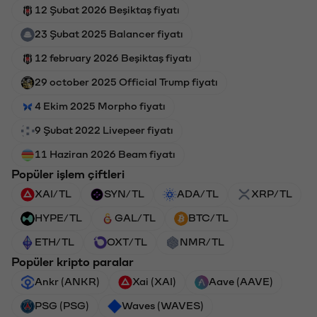
12 Şubat 2026 Beşiktaş fiyatı
23 Şubat 2025 Balancer fiyatı
12 february 2026 Beşiktaş fiyatı
29 october 2025 Official Trump fiyatı
4 Ekim 2025 Morpho fiyatı
9 Şubat 2022 Livepeer fiyatı
11 Haziran 2026 Beam fiyatı
Popüler işlem çiftleri
XAI/TL
SYN/TL
ADA/TL
XRP/TL
HYPE/TL
GAL/TL
BTC/TL
ETH/TL
OXT/TL
NMR/TL
Popüler kripto paralar
Ankr (ANKR)
Xai (XAI)
Aave (AAVE)
PSG (PSG)
Waves (WAVES)