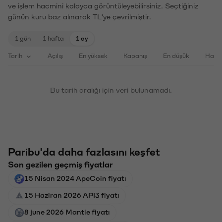
ve işlem hacmini kolayca görüntüleyebilirsiniz. Seçtiğiniz
günün kuru baz alınarak TL'ye çevrilmiştir.
1 gün
1 hafta
1 ay
Tarih
Açılış
En yüksek
Kapanış
En düşük
Haci
Bu tarih aralığı için veri bulunamadı.
Paribu'da daha fazlasını keşfet
Son gezilen geçmiş fiyatlar
15 Nisan 2024 ApeCoin fiyatı
15 Haziran 2026 API3 fiyatı
8 june 2026 Mantle fiyatı