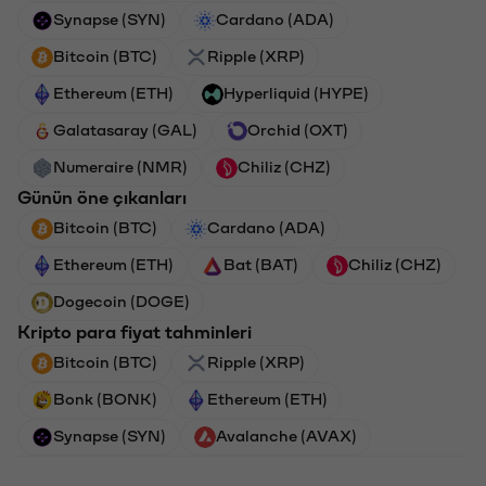
Synapse (SYN)
Cardano (ADA)
Bitcoin (BTC)
Ripple (XRP)
Ethereum (ETH)
Hyperliquid (HYPE)
Galatasaray (GAL)
Orchid (OXT)
Numeraire (NMR)
Chiliz (CHZ)
Günün öne çıkanları
Bitcoin (BTC)
Cardano (ADA)
Ethereum (ETH)
Bat (BAT)
Chiliz (CHZ)
Dogecoin (DOGE)
Kripto para fiyat tahminleri
Bitcoin (BTC)
Ripple (XRP)
Bonk (BONK)
Ethereum (ETH)
Synapse (SYN)
Avalanche (AVAX)