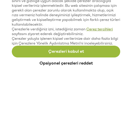
sınırlı ve gizliliğe uygun olacak şekilde çerezler aracılığıyla
kişisel verileriniz işlenmektedir. Bu web sitesinin çalışması için
gerekli olan çerezler zorunlu olarak kullanılmakta olup, açık
rıza vermeniz halinde deneyiminizi iyileştirmek, hizmetlerimizi
geliştirmek ve kişiselleştirme yapabilmek için farklı çerez türleri
kullanılabilecektir.
Çerezlerle verdiğiniz izni, istediğiniz zaman
Çerez tercihleri
sayfasını ziyaret ederek değiştirebilirsiniz.
Çerezler yoluyla işlenen kişisel verilerinize dair daha fazla bilgi
için Çerezlere Yönelik Aydınlatma Metni'ni inceleyebilirsiniz.
Çerezleri kabul et
Opsiyonel çerezleri reddet
Paribu’yu keşfet
Eğitimler
Etkinlikler
Açık pozisyonlar
Paribu sistem durumu