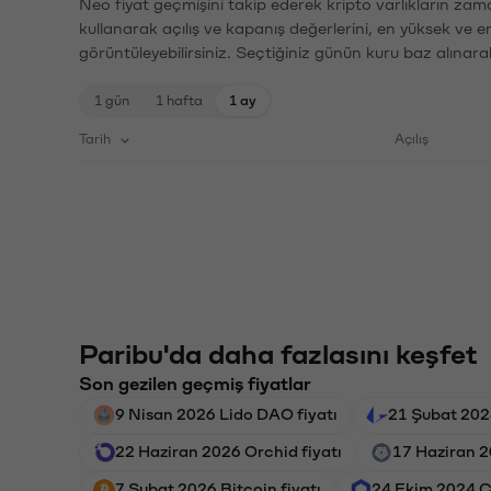
Neo fiyat geçmişini takip ederek kripto varlıkların zam
kullanarak açılış ve kapanış değerlerini, en yüksek ve e
görüntüleyebilirsiniz. Seçtiğiniz günün kuru baz alınarak
1 gün
1 hafta
1 ay
Tarih
Açılış
Paribu'da daha fazlasını keşfet
Son gezilen geçmiş fiyatlar
9 Nisan 2026 Lido DAO fiyatı
21 Şubat 2024
22 Haziran 2026 Orchid fiyatı
17 Haziran 2
7 Şubat 2026 Bitcoin fiyatı
24 Ekim 2024 Ch