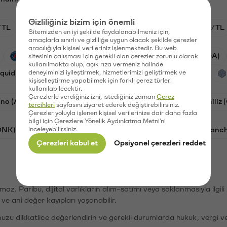
Gizliliğiniz bizim için önemli
/TL
HYPE/TL
BTC/TL
GAL/TL
ETH/TL
Sitemizden en iyi şekilde faydalanabilmeniz için,
amaçlarla sınırlı ve gizliliğe uygun olacak şekilde çerezler
aracılığıyla kişisel verileriniz işlenmektedir. Bu web
PSG (PSG)
Waves (WAVES)
Cardano (ADA)
sitesinin çalışması için gerekli olan çerezler zorunlu olarak
kullanılmakta olup, açık rıza vermeniz halinde
iquid (HYPE)
deneyiminizi iyileştirmek, hizmetlerimizi geliştirmek ve
Galatasaray (GAL)
Orchid (OXT)
kişiselleştirme yapabilmek için farklı çerez türleri
kullanılabilecektir.
Çerezlerle verdiğiniz izni, istediğiniz zaman
Çerez
no (ADA)
Bat (BAT)
Dogecoin (DOGE)
Chiliz
tercihleri
sayfasını ziyaret ederek değiştirebilirsiniz.
Çerezler yoluyla işlenen kişisel verilerinize dair daha fazla
bilgi için Çerezlere Yönelik Aydınlatma Metni'ni
ONK)
inceleyebilirsiniz.
Ethereum (ETH)
Synapse (SYN)
Avalanc
Çerezleri kabul et
Opsiyonel çerezleri reddet
şımaz. Paribu, dijital varlıkların alım-satımı veya saklanmasıyla ilgi
r ve ani değer kayıpları yaşanabilir.
nuzu dikkatlice değerlendirin ve gerekli durumlarda hukuk, vergi v