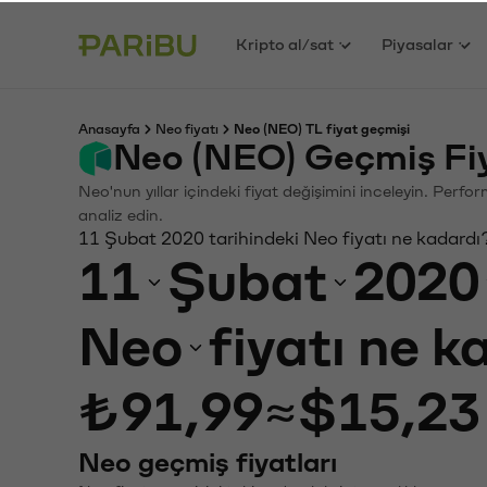
Kripto al/sat
Piyasalar
Anasayfa
Neo fiyatı
Neo (NEO) TL fiyat geçmişi
Neo (NEO) Geçmiş Fi
Neo'nun yıllar içindeki fiyat değişimini inceleyin. Perf
analiz edin.
11 Şubat 2020 tarihindeki Neo fiyatı ne kadardı
11
Şubat
2020
Neo
fiyatı ne 
₺91,99
≈
$15,23
Neo geçmiş fiyatları