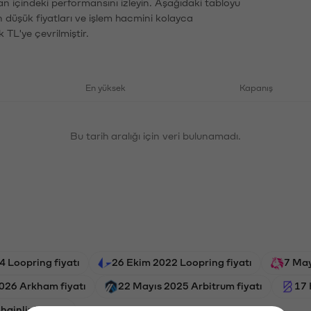
an içindeki performansını izleyin. Aşağıdaki tabloyu
n düşük fiyatları ve işlem hacmini kolayca
 TL'ye çevrilmiştir.
En yüksek
Kapanış
Bu tarih aralığı için veri bulunamadı.
 Loopring fiyatı
26 Ekim 2022 Loopring fiyatı
7 May
026 Arkham fiyatı
22 Mayıs 2025 Arbitrum fiyatı
17 
ainlink fiyatı