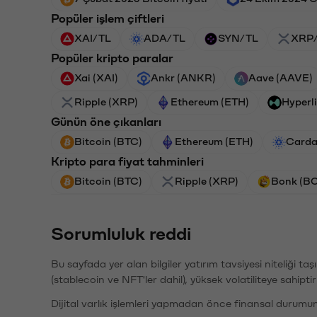
Popüler işlem çiftleri
XAI/TL
ADA/TL
SYN/TL
XRP
Popüler kripto paralar
Xai (XAI)
Ankr (ANKR)
Aave (AAVE)
Ripple (XRP)
Ethereum (ETH)
Hyperl
Günün öne çıkanları
Bitcoin (BTC)
Ethereum (ETH)
Carda
Kripto para fiyat tahminleri
Bitcoin (BTC)
Ripple (XRP)
Bonk (B
Sorumluluk reddi
Bu sayfada yer alan bilgiler yatırım tavsiyesi niteliği ta
(stablecoin ve NFT'ler dahil), yüksek volatiliteye sahipti
Dijital varlık işlemleri yapmadan önce finansal durumu