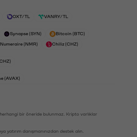
OXT/TL
VANRY/TL
Synapse (SYN)
Bitcoin (BTC)
Numeraire (NMR)
Chiliz (CHZ)
 (CHZ)
he (AVAX)
li herhangi bir öneride bulunmaz. Kripto varlıklar
eya yatırım danışmanınızdan destek alın.