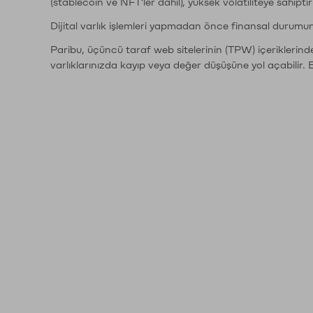
(stablecoin ve NFT'ler dahil), yüksek volatiliteye sahipti
Dijital varlık işlemleri yapmadan önce finansal durumu
Paribu, üçüncü taraf web sitelerinin (TPW) içeriklerin
varlıklarınızda kayıp veya değer düşüşüne yol açabilir. 