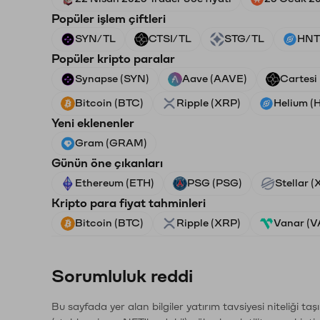
Popüler işlem çiftleri
SYN/TL
CTSI/TL
STG/TL
HNT
Popüler kripto paralar
Synapse (SYN)
Aave (AAVE)
Cartesi
Bitcoin (BTC)
Ripple (XRP)
Helium (
Yeni eklenenler
Gram (GRAM)
Günün öne çıkanları
Ethereum (ETH)
PSG (PSG)
Stellar 
Kripto para fiyat tahminleri
Bitcoin (BTC)
Ripple (XRP)
Vanar (
Sorumluluk reddi
Bu sayfada yer alan bilgiler yatırım tavsiyesi niteliği ta