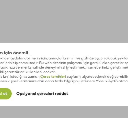
im için önemli
kilde faydalanabilmeniz için, amaçlarla sınırlı ve gizliliğe uygun olacak şekild
 verileriniz işlenmektedir. Bu web sitesinin çalışması için gerekli olan çerezler 
açık rıza vermeniz halinde deneyiminizi iyileştirmek, hizmetlerimizi geliştirmek
lı çerez türleri kullanılabilecektir.
iz izni, istediğiniz zaman
Çerez tercihleri
sayfasını ziyaret ederek değiştirebilir
enen kişisel verilerinize dair daha fazla bilgi için Çerezlere Yönelik Aydınlatma
l et
Opsiyonel çerezleri reddet