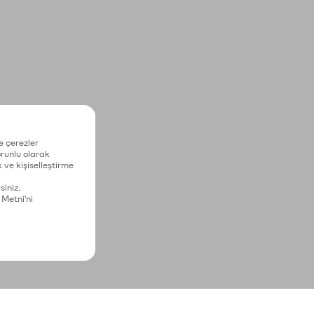
e çerezler
zorunlu olarak
 ve kişiselleştirme
siniz.
 Metni'ni