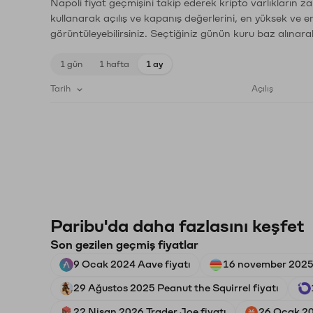
Napoli fiyat geçmişini takip ederek kripto varlıkların z
kullanarak açılış ve kapanış değerlerini, en yüksek ve e
görüntüleyebilirsiniz. Seçtiğiniz günün kuru baz alınarak
1 gün
1 hafta
1 ay
Tarih
Açılış
Paribu'da daha fazlasını keşfet
Son gezilen geçmiş fiyatlar
9 Ocak 2024 Aave fiyatı
16 november 2025
29 Ağustos 2025 Peanut the Squirrel fiyatı
22 Nisan 2026 Trader Joe fiyatı
26 Ocak 20