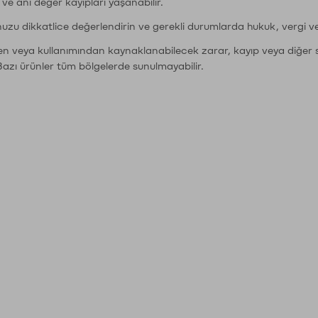
r ve ani değer kayıpları yaşanabilir.
nuzu dikkatlice değerlendirin ve gerekli durumlarda hukuk, vergi v
den veya kullanımından kaynaklanabilecek zarar, kayıp veya diğer 
Bazı ürünler tüm bölgelerde sunulmayabilir.