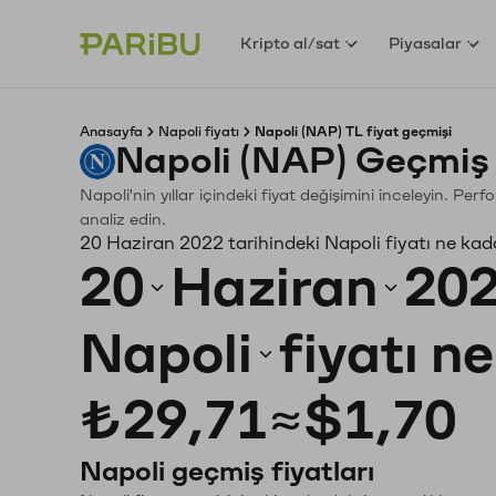
Kripto al/sat
Piyasalar
Anasayfa
Napoli fiyatı
Napoli (NAP) TL fiyat geçmişi
Napoli (NAP) Geçmiş 
Napoli'nin yıllar içindeki fiyat değişimini inceleyin. Pe
analiz edin.
20 Haziran 2022 tarihindeki Napoli fiyatı ne kad
20
Haziran
20
Napoli
fiyatı n
₺29,71
≈
$1,70
Napoli geçmiş fiyatları