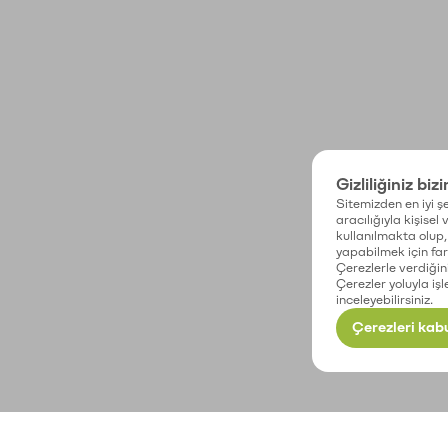
Gizliliğiniz biz
Sitemizden en iyi şe
aracılığıyla kişisel
kullanılmakta olup, 
yapabilmek için fark
Çerezlerle verdiğin
Çerezler yoluyla işl
inceleyebilirsiniz.
Çerezleri kabu