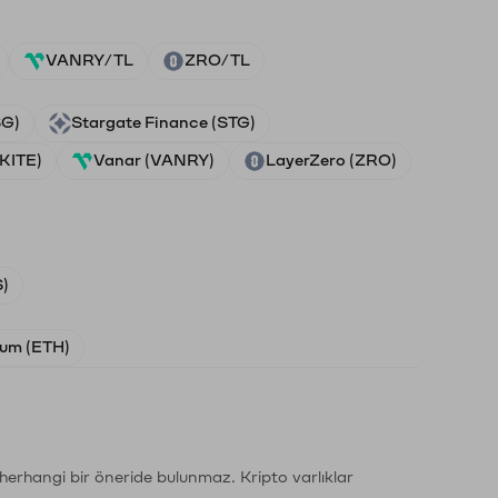
VANRY/TL
ZRO/TL
SG)
Stargate Finance (STG)
(KITE)
Vanar (VANRY)
LayerZero (ZRO)
)
um (ETH)
li herhangi bir öneride bulunmaz. Kripto varlıklar