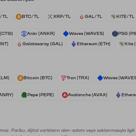
/TL
BTC/TL
XRP/TL
GAL/TL
KITE/TL
 (CTSI)
Ankr (ANKR)
Waves (WAVES)
PSG (P
HNT)
Galatasaray (GAL)
Ethereum (ETH)
Kite 
(XLM)
Bitcoin (BTC)
Tron (TRX)
Waves (WAVES
VANRY)
Pepe (PEPE)
Avalanche (AVAX)
Ethere
şımaz. Paribu, dijital varlıkların alım-satımı veya saklanmasıyla ilgi