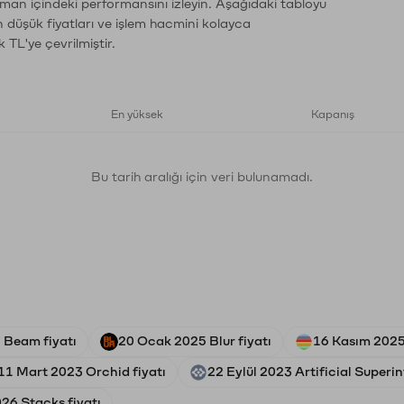
aman içindeki performansını izleyin. Aşağıdaki tabloyu
n düşük fiyatları ve işlem hacmini kolayca
 TL'ye çevrilmiştir.
En yüksek
Kapanış
Bu tarih aralığı için veri bulunamadı.
 Beam fiyatı
20 Ocak 2025 Blur fiyatı
16 Kasım 2025
11 Mart 2023 Orchid fiyatı
22 Eylül 2023 Artificial Superin
26 Stacks fiyatı