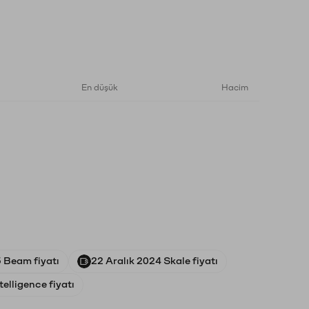
En düşük
Hacim
 Beam fiyatı
22 Aralık 2024 Skale fiyatı
telligence fiyatı