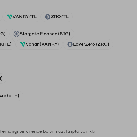
VANRY/TL
ZRO/TL
SG)
Stargate Finance (STG)
(KITE)
Vanar (VANRY)
LayerZero (ZRO)
)
um (ETH)
li herhangi bir öneride bulunmaz. Kripto varlıklar