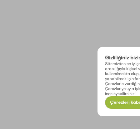
Gizliliğiniz biz
Sitemizden en iyi şe
aracılığıyla kişisel
kullanılmakta olup, 
yapabilmek için fark
Çerezlerle verdiğin
Çerezler yoluyla işl
inceleyebilirsiniz.
Çerezleri kabu