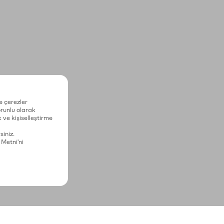
e çerezler
zorunlu olarak
 ve kişiselleştirme
siniz.
 Metni'ni