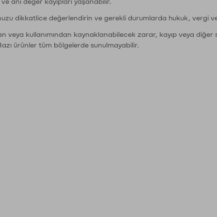
r ve ani değer kayıpları yaşanabilir.
nuzu dikkatlice değerlendirin ve gerekli durumlarda hukuk, vergi v
den veya kullanımından kaynaklanabilecek zarar, kayıp veya diğer 
Bazı ürünler tüm bölgelerde sunulmayabilir.