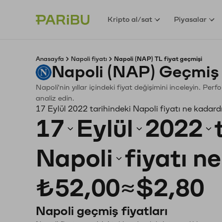
Kripto al/sat
Piyasalar
Anasayfa
Napoli fiyatı
Napoli (NAP) TL fiyat geçmişi
Napoli (NAP) Geçmiş 
Napoli'nin yıllar içindeki fiyat değişimini inceleyin. Pe
analiz edin.
17 Eylül 2022 tarihindeki Napoli fiyatı ne kadard
17
Eylül
2022
Napoli
fiyatı n
₺52,00
≈
$2,80
Napoli geçmiş fiyatları