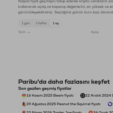
Napoli fiyat geçmişini takip ederek kripto varlıkların z
kullanarak açılış ve kapanış değerlerini, en yüksek ve e
görüntüleyebilirsiniz. Seçtiğiniz günün kuru baz alınarak
1 gün
1 hafta
1 ay
Tarih
Açılış
Paribu'da daha fazlasını keşfet
Son gezilen geçmiş fiyatlar
16 Kasım 2025 Beam fiyatı
22 Aralık 2024 S
29 Ağustos 2025 Peanut the Squirrel fiyatı
22 Nisan 2026 Trader Joe fiyatı
26 Ocak 20