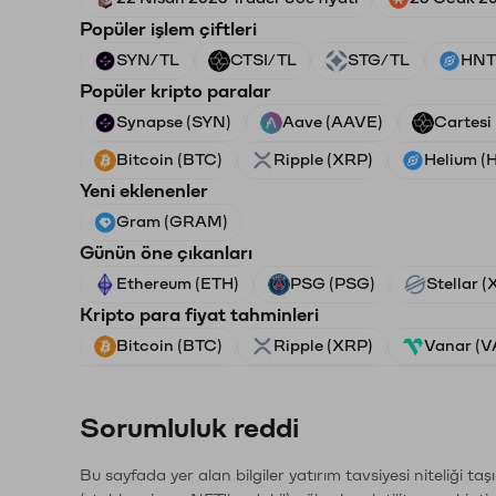
Popüler işlem çiftleri
SYN/TL
CTSI/TL
STG/TL
HNT
Popüler kripto paralar
Synapse (SYN)
Aave (AAVE)
Cartesi
Bitcoin (BTC)
Ripple (XRP)
Helium (
Yeni eklenenler
Gram (GRAM)
Günün öne çıkanları
Ethereum (ETH)
PSG (PSG)
Stellar 
Kripto para fiyat tahminleri
Bitcoin (BTC)
Ripple (XRP)
Vanar (
Sorumluluk reddi
Bu sayfada yer alan bilgiler yatırım tavsiyesi niteliği ta