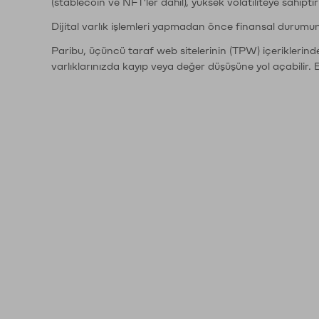
(stablecoin ve NFT'ler dahil), yüksek volatiliteye sahipti
Dijital varlık işlemleri yapmadan önce finansal durumu
Paribu, üçüncü taraf web sitelerinin (TPW) içeriklerin
varlıklarınızda kayıp veya değer düşüşüne yol açabilir. 