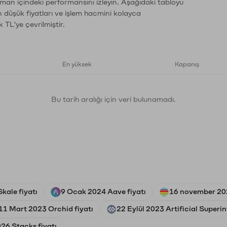
aman içindeki performansını izleyin. Aşağıdaki tabloyu
n düşük fiyatları ve işlem hacmini kolayca
 TL'ye çevrilmiştir.
En yüksek
Kapanış
Bu tarih aralığı için veri bulunamadı.
kale fiyatı
9 Ocak 2024 Aave fiyatı
16 november 20
11 Mart 2023 Orchid fiyatı
22 Eylül 2023 Artificial Superin
26 Stacks fiyatı