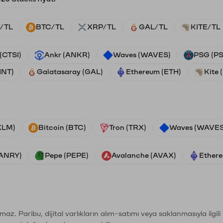
/TL
BTC/TL
XRP/TL
GAL/TL
KITE/TL
 (CTSI)
Ankr (ANKR)
Waves (WAVES)
PSG (P
HNT)
Galatasaray (GAL)
Ethereum (ETH)
Kite 
(XLM)
Bitcoin (BTC)
Tron (TRX)
Waves (WAVES
VANRY)
Pepe (PEPE)
Avalanche (AVAX)
Ethere
şımaz. Paribu, dijital varlıkların alım-satımı veya saklanmasıyla ilgi