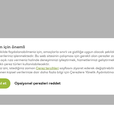
im için önemli
kilde faydalanabilmeniz için, amaçlarla sınırlı ve gizliliğe uygun olacak şekild
 verileriniz işlenmektedir. Bu web sitesinin çalışması için gerekli olan çerezler 
açık rıza vermeniz halinde deneyiminizi iyileştirmek, hizmetlerimizi geliştirmek
lı çerez türleri kullanılabilecektir.
iz izni, istediğiniz zaman
Çerez tercihleri
sayfasını ziyaret ederek değiştirebilir
enen kişisel verilerinize dair daha fazla bilgi için Çerezlere Yönelik Aydınlatma
l et
Opsiyonel çerezleri reddet