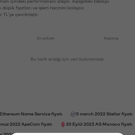
aman içindeki performansını izleyin. Aşağıdaki tabloyu
n düşük fiyatları ve işlem hacmini kolayca
 TL'ye çevrilmiştir.
En yüksek
Kapanış
Bu tarih aralığı için veri bulunamadı.
Ethereum Name Service fiyatı
5 march 2022 Stellar fiyatı
muz 2022 ApeCoin fiyatı
20 Eylül 2023 AS Monaco fiyatı
 2024 Pendle fiyatı