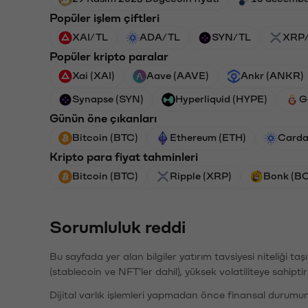
Popüler işlem çiftleri
XAI/TL
ADA/TL
SYN/TL
XRP
Popüler kripto paralar
Xai (XAI)
Aave (AAVE)
Ankr (ANKR)
Synapse (SYN)
Hyperliquid (HYPE)
G
Günün öne çıkanları
Bitcoin (BTC)
Ethereum (ETH)
Carda
Kripto para fiyat tahminleri
Bitcoin (BTC)
Ripple (XRP)
Bonk (B
Sorumluluk reddi
Bu sayfada yer alan bilgiler yatırım tavsiyesi niteliği ta
(stablecoin ve NFT'ler dahil), yüksek volatiliteye sahipti
Dijital varlık işlemleri yapmadan önce finansal durumu