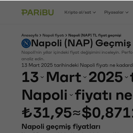
Kripto al/sat
Piyasalar
Anasayfa
Napoli fiyatı
Napoli (NAP) TL fiyat geçmişi
Napoli (NAP) Geçmiş 
Napoli'nin yıllar içindeki fiyat değişimini inceleyin. Pe
analiz edin.
13 Mart 2025 tarihindeki Napoli fiyatı ne kadard
13
Mart
2025
Napoli
fiyatı n
₺31,95
≈
$0,871
Napoli geçmiş fiyatları