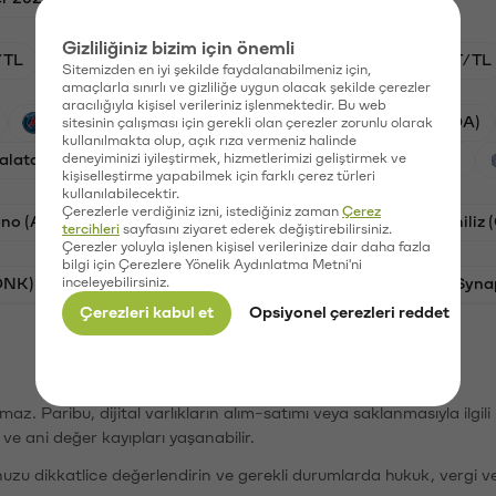
Gizliliğiniz bizim için önemli
/TL
HYPE/TL
GAL/TL
BTC/TL
OXT/TL
Sitemizden en iyi şekilde faydalanabilmeniz için,
amaçlarla sınırlı ve gizliliğe uygun olacak şekilde çerezler
aracılığıyla kişisel verileriniz işlenmektedir. Bu web
PSG (PSG)
Waves (WAVES)
Cardano (ADA)
sitesinin çalışması için gerekli olan çerezler zorunlu olarak
kullanılmakta olup, açık rıza vermeniz halinde
alatasaray (GAL)
deneyiminizi iyileştirmek, hizmetlerimizi geliştirmek ve
Ethereum (ETH)
Orchid (OXT)
kişiselleştirme yapabilmek için farklı çerez türleri
kullanılabilecektir.
Çerezlerle verdiğiniz izni, istediğiniz zaman
Çerez
no (ADA)
Bat (BAT)
Dogecoin (DOGE)
Chiliz
tercihleri
sayfasını ziyaret ederek değiştirebilirsiniz.
Çerezler yoluyla işlenen kişisel verilerinize dair daha fazla
bilgi için Çerezlere Yönelik Aydınlatma Metni'ni
ONK)
inceleyebilirsiniz.
Ethereum (ETH)
Avalanche (AVAX)
Syna
Çerezleri kabul et
Opsiyonel çerezleri reddet
şımaz. Paribu, dijital varlıkların alım-satımı veya saklanmasıyla ilgi
r ve ani değer kayıpları yaşanabilir.
nuzu dikkatlice değerlendirin ve gerekli durumlarda hukuk, vergi v