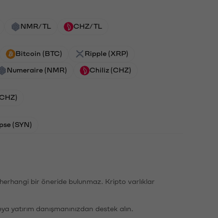
NMR/TL
CHZ/TL
Bitcoin (BTC)
Ripple (XRP)
Numeraire (NMR)
Chiliz (CHZ)
 (CHZ)
pse (SYN)
li herhangi bir öneride bulunmaz. Kripto varlıklar
eya yatırım danışmanınızdan destek alın.