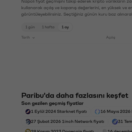
Napoli fiyat geçmişini takip ederek kripto varlıkların z
kullanarak açılış ve kapanış değerlerini, en yüksek ve e
görüntüleyebilirsiniz. Seçtiğiniz günün kuru baz alınarak
1 gün
1 hafta
1 ay
Tarih
Açılış
Paribu'da daha fazlasını keşfet
Son gezilen geçmiş fiyatlar
1 Eylül 2024 Starknet fiyatı
16 Mayıs 2026 
27 Şubat 2026 1inch Network fiyatı
31 Tem
29 Kasım 2023 Dogecoin fiyatı
16 december