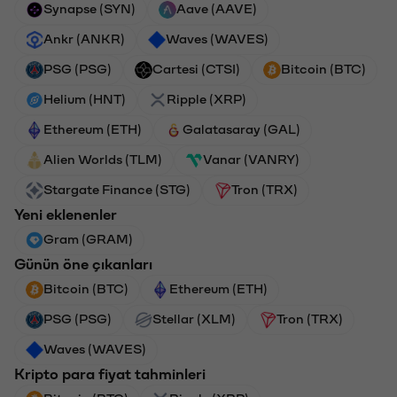
Synapse (SYN)
Aave (AAVE)
Ankr (ANKR)
Waves (WAVES)
PSG (PSG)
Cartesi (CTSI)
Bitcoin (BTC)
Helium (HNT)
Ripple (XRP)
Ethereum (ETH)
Galatasaray (GAL)
Alien Worlds (TLM)
Vanar (VANRY)
Stargate Finance (STG)
Tron (TRX)
Yeni eklenenler
Gram (GRAM)
Günün öne çıkanları
Bitcoin (BTC)
Ethereum (ETH)
PSG (PSG)
Stellar (XLM)
Tron (TRX)
Waves (WAVES)
Kripto para fiyat tahminleri