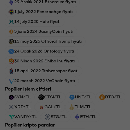
29 Aralık 2021 Ethereum fiyatı
1 july 2022 Fenerbahçe fiyatı
14 july 2020 Holo fiyatı
5 june 2024 JasmyCoin fiyatı
15 may 2025 Official Trump fiyatı
24 Ocak 2026 Ontology fiyatı
30 Nisan 2022 Shiba Inu fiyatı
15 april 2022 Trabzonspor fiyatı
20 march 2022 VeChain fiyatı
Popüler işlem çiftleri
SYN/TL
CTSI/TL
HNT/TL
BTC/TL
XRP/TL
GAL/TL
TLM/TL
VANRY/TL
STG/TL
ETH/TL
Popüler kripto paralar