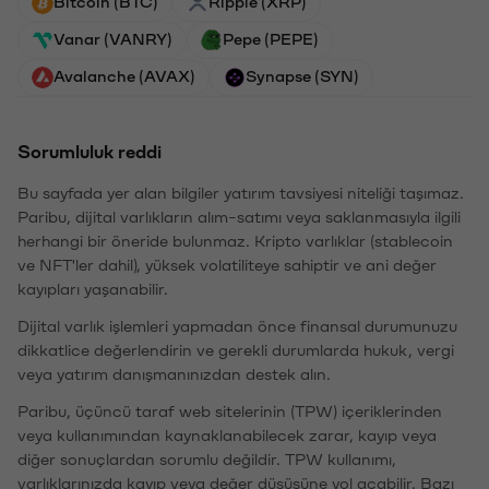
Bitcoin (BTC)
Ripple (XRP)
Vanar (VANRY)
Pepe (PEPE)
Avalanche (AVAX)
Synapse (SYN)
Sorumluluk reddi
Bu sayfada yer alan bilgiler yatırım tavsiyesi niteliği taşımaz.
Paribu, dijital varlıkların alım-satımı veya saklanmasıyla ilgili
herhangi bir öneride bulunmaz. Kripto varlıklar (stablecoin
ve NFT'ler dahil), yüksek volatiliteye sahiptir ve ani değer
kayıpları yaşanabilir.
Dijital varlık işlemleri yapmadan önce finansal durumunuzu
dikkatlice değerlendirin ve gerekli durumlarda hukuk, vergi
veya yatırım danışmanınızdan destek alın.
Paribu, üçüncü taraf web sitelerinin (TPW) içeriklerinden
veya kullanımından kaynaklanabilecek zarar, kayıp veya
diğer sonuçlardan sorumlu değildir. TPW kullanımı,
varlıklarınızda kayıp veya değer düşüşüne yol açabilir. Bazı