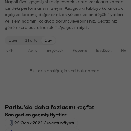
Napoli fiyat geçmişini takip ederek kripto varlıkların zaman
içindeki performansını izleyin. Aşağıdaki tabloyu kullanarak
açılış ve kapanış değerlerini, en yüksek ve en düşük fiyatları
ve işlem hacmini kolayca görüntüleyebilirsiniz. Seçtiğiniz
günün kuru baz alınarak TL'ye çevrilmiştir.
1 gün
1 hafta
1 ay
Tarih
Açılış
En yüksek
Kapanış
En düşük
Haci
Bu tarih aralığı için veri bulunamadı.
Paribu'da daha fazlasını keşfet
Son gezilen geçmiş fiyatlar
22 Ocak 2021 Juventus fiyatı