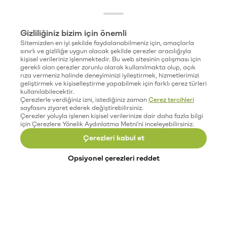
Gizliliğiniz bizim için önemli
Sitemizden en iyi şekilde faydalanabilmeniz için, amaçlarla
sınırlı ve gizliliğe uygun olacak şekilde çerezler aracılığıyla
kişisel verileriniz işlenmektedir. Bu web sitesinin çalışması için
gerekli olan çerezler zorunlu olarak kullanılmakta olup, açık
rıza vermeniz halinde deneyiminizi iyileştirmek, hizmetlerimizi
geliştirmek ve kişiselleştirme yapabilmek için farklı çerez türleri
kullanılabilecektir.
Çerezlerle verdiğiniz izni, istediğiniz zaman
Çerez tercihleri
sayfasını ziyaret ederek değiştirebilirsiniz.
Çerezler yoluyla işlenen kişisel verilerinize dair daha fazla bilgi
için Çerezlere Yönelik Aydınlatma Metni'ni inceleyebilirsiniz.
Çerezleri kabul et
Opsiyonel çerezleri reddet