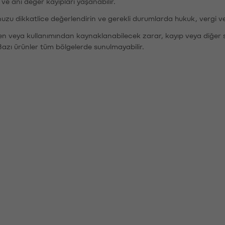
r ve ani değer kayıpları yaşanabilir.
nuzu dikkatlice değerlendirin ve gerekli durumlarda hukuk, vergi v
den veya kullanımından kaynaklanabilecek zarar, kayıp veya diğer 
Bazı ürünler tüm bölgelerde sunulmayabilir.