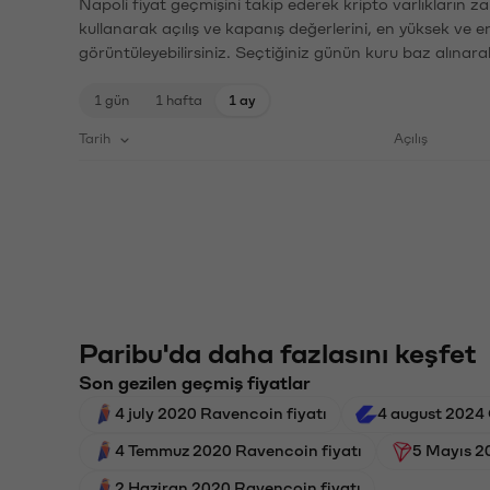
Napoli fiyat geçmişini takip ederek kripto varlıkların z
kullanarak açılış ve kapanış değerlerini, en yüksek ve e
görüntüleyebilirsiniz. Seçtiğiniz günün kuru baz alınarak
1 gün
1 hafta
1 ay
Tarih
Açılış
Paribu'da daha fazlasını keşfet
Son gezilen geçmiş fiyatlar
4 july 2020 Ravencoin fiyatı
4 august 2024 
4 Temmuz 2020 Ravencoin fiyatı
5 Mayıs 20
2 Haziran 2020 Ravencoin fiyatı