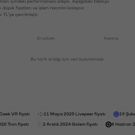
aman içindeki performansını izleyin. Aşağıdaki tabloyu
n düşük fiyatları ve işlem hacmini kolayca
 TL'ye çevrilmiştir.
En yüksek
Kapanış
Bu tarih aralığı için veri bulunamadı.
Ceek VR fiyatı
11 Mayıs 2025 Livepeer fiyatı
19 Şuba
20 Tron fiyatı
2 Aralık 2024 Golem fiyatı
8 Haziran 