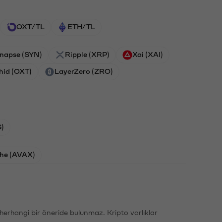
OXT/TL
ETH/TL
napse (SYN)
Ripple (XRP)
Xai (XAI)
hid (OXT)
LayerZero (ZRO)
)
he (AVAX)
li herhangi bir öneride bulunmaz. Kripto varlıklar