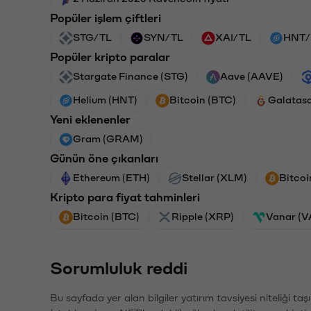
Popüler işlem çiftleri
STG/TL
SYN/TL
XAI/TL
HNT/
Popüler kripto paralar
Stargate Finance (STG)
Aave (AAVE)
Helium (HNT)
Bitcoin (BTC)
Galatas
Yeni eklenenler
Gram (GRAM)
Günün öne çıkanları
Ethereum (ETH)
Stellar (XLM)
Bitcoi
Kripto para fiyat tahminleri
Bitcoin (BTC)
Ripple (XRP)
Vanar (
Sorumluluk reddi
Bu sayfada yer alan bilgiler yatırım tavsiyesi niteliği ta