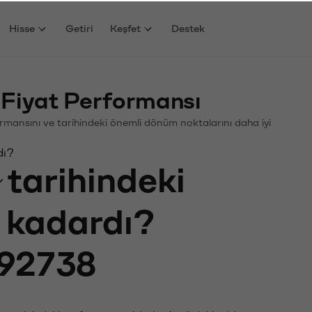
Hisse
Getiri
Keşfet
Destek
Fiyat Performansı
rformansını ve tarihindeki önemli dönüm noktalarını daha iyi
dı?
tarihindeki
e kadardı?
92738