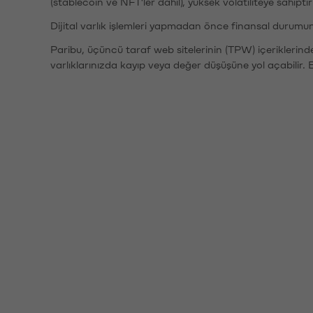
(stablecoin ve NFT'ler dahil), yüksek volatiliteye sahipti
Dijital varlık işlemleri yapmadan önce finansal durumu
Paribu, üçüncü taraf web sitelerinin (TPW) içeriklerin
varlıklarınızda kayıp veya değer düşüşüne yol açabilir. 