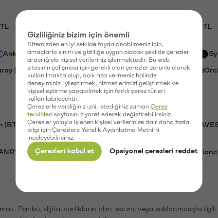
TL
XRP/TL
BTC/TL
GAL/TL
CTSI/TL
Gizliliğiniz bizim için önemli
Sitemizden en iyi şekilde faydalanabilmeniz için,
amaçlarla sınırlı ve gizliliğe uygun olacak şekilde çerezler
Ankr (ANKR)
Waves (WAVES)
PSG (PSG)
Sy
aracılığıyla kişisel verileriniz işlenmektedir. Bu web
sitesinin çalışması için gerekli olan çerezler zorunlu olarak
aray (GAL)
Ethereum (ETH)
Cartesi (CTSI)
Orc
kullanılmakta olup, açık rıza vermeniz halinde
deneyiminizi iyileştirmek, hizmetlerimizi geliştirmek ve
kişiselleştirme yapabilmek için farklı çerez türleri
kullanılabilecektir.
Çerezlerle verdiğiniz izni, istediğiniz zaman
Çerez
tercihleri
sayfasını ziyaret ederek değiştirebilirsiniz.
Çerezler yoluyla işlenen kişisel verilerinize dair daha fazla
n (BTC)
PSG (PSG)
Tron (TRX)
Waves (WAVES
bilgi için Çerezlere Yönelik Aydınlatma Metni'ni
inceleyebilirsiniz.
Çerezleri kabul et
Opsiyonel çerezleri reddet
VANRY)
Bonk (BONK)
Ethereum (ETH)
Avalanc
şımaz. Paribu, dijital varlıkların alım-satımı veya saklanmasıyla ilgi