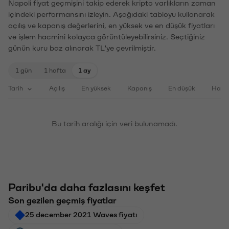
Napoli fiyat geçmişini takip ederek kripto varlıkların zaman
içindeki performansını izleyin. Aşağıdaki tabloyu kullanarak
açılış ve kapanış değerlerini, en yüksek ve en düşük fiyatları
ve işlem hacmini kolayca görüntüleyebilirsiniz. Seçtiğiniz
günün kuru baz alınarak TL'ye çevrilmiştir.
1 gün
1 hafta
1 ay
Tarih
Açılış
En yüksek
Kapanış
En düşük
Haci
Bu tarih aralığı için veri bulunamadı.
Paribu'da daha fazlasını keşfet
Son gezilen geçmiş fiyatlar
25 december 2021 Waves fiyatı