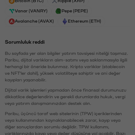
Bitcoin (BTC)
Ripple (XRP)
Vanar (VANRY)
Pepe (PEPE)
Avalanche (AVAX)
Ethereum (ETH)
Sorumluluk reddi
Bu sayfada yer alan bilgiler yatırım tavsiyesi niteliği taşımaz.
Paribu, dijital varlıkların alım-satımı veya saklanmasıyla ilgili
herhangi bir öneride bulunmaz. Kripto varlıklar (stablecoin
ve NFT'ler dahil), yüksek volatiliteye sahiptir ve ani değer
kayıpları yaşanabilir.
Dijital varlık işlemleri yapmadan önce finansal durumunuzu
dikkatlice değerlendirin ve gerekli durumlarda hukuk, vergi
veya yatırım danışmanınızdan destek alın.
Paribu, üçüncü taraf web sitelerinin (TPW) içeriklerinden
veya kullanımından kaynaklanabilecek zarar, kayıp veya
diğer sonuçlardan sorumlu değildir. TPW kullanımı,
varlıklarınızda kayıp veya değer düşüşüne yol açabilir. Bazı