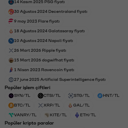
14 Kasım 2025 PSG fiyatı
30 Ağustos 2024 Decentraland fiyatı
9 may 2023 Flare fiyatı
18 Ağustos 2024 Galatasaray fiyatı
10 Ağustos 2024 Napoli fiyatı
26 Mart 2026 Ripple fiyatı
15 Mart 2026 dogwifhat fiyatı
1 Nisan 2023 Ravencoin fiyatı
27 june 2025 Artificial Superintelligence fiyatı
Popüler işlem çiftleri
SYN/TL
CTSI/TL
STG/TL
HNT/TL
BTC/TL
XRP/TL
GAL/TL
VANRY/TL
KITE/TL
ETH/TL
Popüler kripto paralar