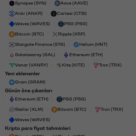
Synapse (SYN)
Aave (AAVE)
Ankr (ANKR)
Cartesi (CTSI)
Waves (WAVES)
PSG (PSG)
Bitcoin (BTC)
Ripple (XRP)
Stargate Finance (STG)
Helium (HNT)
Galatasaray (GAL)
Ethereum (ETH)
Vanar (VANRY)
Kite (KITE)
Tron (TRX)
Yeni eklenenler
Gram (GRAM)
Günün öne çıkanları
Ethereum (ETH)
PSG (PSG)
Stellar (XLM)
Bitcoin (BTC)
Tron (TRX)
Waves (WAVES)
Kripto para fiyat tahminleri