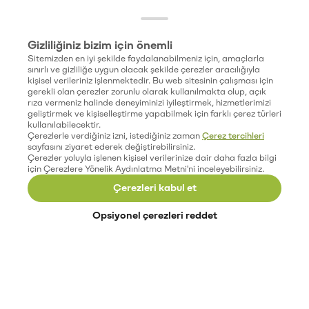
Gizliliğiniz bizim için önemli
Sitemizden en iyi şekilde faydalanabilmeniz için, amaçlarla
sınırlı ve gizliliğe uygun olacak şekilde çerezler aracılığıyla
kişisel verileriniz işlenmektedir. Bu web sitesinin çalışması için
gerekli olan çerezler zorunlu olarak kullanılmakta olup, açık
rıza vermeniz halinde deneyiminizi iyileştirmek, hizmetlerimizi
geliştirmek ve kişiselleştirme yapabilmek için farklı çerez türleri
kullanılabilecektir.
Çerezlerle verdiğiniz izni, istediğiniz zaman
Çerez tercihleri
sayfasını ziyaret ederek değiştirebilirsiniz.
Çerezler yoluyla işlenen kişisel verilerinize dair daha fazla bilgi
için Çerezlere Yönelik Aydınlatma Metni'ni inceleyebilirsiniz.
Çerezleri kabul et
Opsiyonel çerezleri reddet