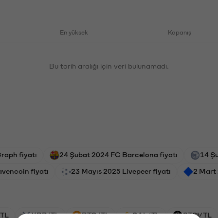
En yüksek
Kapanış
Bu tarih aralığı için veri bulunamadı.
raph fiyatı
24 Şubat 2024 FC Barcelona fiyatı
14 Şu
vencoin fiyatı
23 Mayıs 2025 Livepeer fiyatı
2 Mart
TL
XRP/TL
BTC/TL
GAL/TL
CTSI/TL