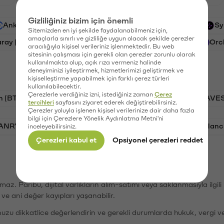
Gizliliğiniz bizim için önemli
Ankr (ANKR)
Waves (WAVES)
PSG (PSG)
Sy
Sitemizden en iyi şekilde faydalanabilmeniz için,
amaçlarla sınırlı ve gizliliğe uygun olacak şekilde çerezler
aray (GAL)
Ethereum (ETH)
Cartesi (CTSI)
Orc
aracılığıyla kişisel verileriniz işlenmektedir. Bu web
sitesinin çalışması için gerekli olan çerezler zorunlu olarak
kullanılmakta olup, açık rıza vermeniz halinde
deneyiminizi iyileştirmek, hizmetlerimizi geliştirmek ve
kişiselleştirme yapabilmek için farklı çerez türleri
kullanılabilecektir.
Çerezlerle verdiğiniz izni, istediğiniz zaman
Çerez
n (BTC)
PSG (PSG)
Tron (TRX)
Waves (WAVES
tercihleri
sayfasını ziyaret ederek değiştirebilirsiniz.
Çerezler yoluyla işlenen kişisel verilerinize dair daha fazla
bilgi için Çerezlere Yönelik Aydınlatma Metni'ni
VANRY)
Bonk (BONK)
Ethereum (ETH)
Avalanc
inceleyebilirsiniz.
Çerezleri kabul et
Opsiyonel çerezleri reddet
şımaz. Paribu, dijital varlıkların alım-satımı veya saklanmasıyla ilgi
r ve ani değer kayıpları yaşanabilir.
nuzu dikkatlice değerlendirin ve gerekli durumlarda hukuk, vergi v