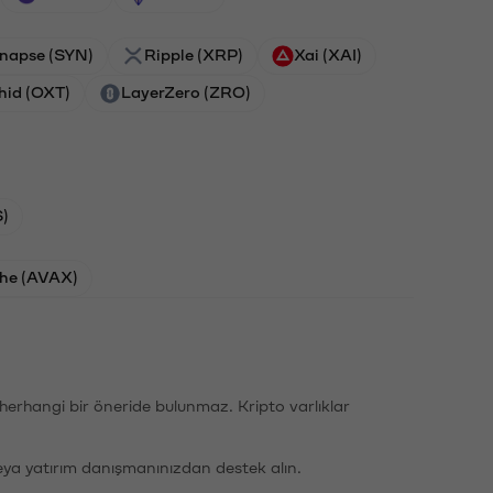
napse (SYN)
Ripple (XRP)
Xai (XAI)
hid (OXT)
LayerZero (ZRO)
)
he (AVAX)
li herhangi bir öneride bulunmaz. Kripto varlıklar
eya yatırım danışmanınızdan destek alın.