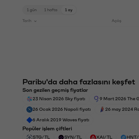
1 gün
1 hafta
1 ay
Tarih
Açılış
Paribu'da daha fazlasını keşfet
Son gezilen geçmiş fiyatlar
23 Nisan 2026 Sky fiyatı
9 Mart 2026 The G
26 Ocak 2026 Napoli fiyatı
26 may 2024 Ra
6 Aralık 2019 Waves fiyatı
Popüler işlem çiftleri
STG/TL
SYN/TL
XAI/TL
HNT/