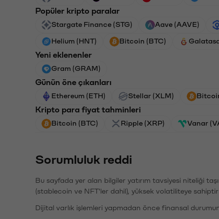
Popüler kripto paralar
Stargate Finance (STG)
Aave (AAVE)
Helium (HNT)
Bitcoin (BTC)
Galatas
Yeni eklenenler
Gram (GRAM)
Günün öne çıkanları
Ethereum (ETH)
Stellar (XLM)
Bitcoi
Kripto para fiyat tahminleri
Bitcoin (BTC)
Ripple (XRP)
Vanar (
Sorumluluk reddi
Bu sayfada yer alan bilgiler yatırım tavsiyesi niteliği ta
(stablecoin ve NFT'ler dahil), yüksek volatiliteye sahipti
Dijital varlık işlemleri yapmadan önce finansal durumu