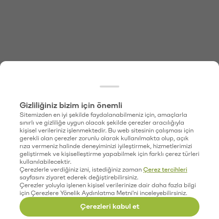
Gizliliğiniz bizim için önemli
Sitemizden en iyi şekilde faydalanabilmeniz için, amaçlarla
sınırlı ve gizliliğe uygun olacak şekilde çerezler aracılığıyla
kişisel verileriniz işlenmektedir. Bu web sitesinin çalışması için
gerekli olan çerezler zorunlu olarak kullanılmakta olup, açık
rıza vermeniz halinde deneyiminizi iyileştirmek, hizmetlerimizi
geliştirmek ve kişiselleştirme yapabilmek için farklı çerez türleri
kullanılabilecektir.
Çerezlerle verdiğiniz izni, istediğiniz zaman
Çerez tercihleri
sayfasını ziyaret ederek değiştirebilirsiniz.
Çerezler yoluyla işlenen kişisel verilerinize dair daha fazla bilgi
için Çerezlere Yönelik Aydınlatma Metni'ni inceleyebilirsiniz.
Çerezleri kabul et