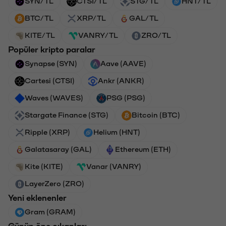
SYN/TL
CTSI/TL
STG/TL
HNT/TL
BTC/TL
XRP/TL
GAL/TL
KITE/TL
VANRY/TL
ZRO/TL
Popüler kripto paralar
Synapse (SYN)
Aave (AAVE)
Cartesi (CTSI)
Ankr (ANKR)
Waves (WAVES)
PSG (PSG)
Stargate Finance (STG)
Bitcoin (BTC)
Ripple (XRP)
Helium (HNT)
Galatasaray (GAL)
Ethereum (ETH)
Kite (KITE)
Vanar (VANRY)
LayerZero (ZRO)
Yeni eklenenler
Gram (GRAM)