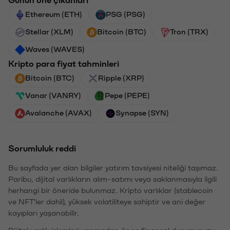
Günün öne çıkanları
Ethereum (ETH)
PSG (PSG)
Stellar (XLM)
Bitcoin (BTC)
Tron (TRX)
Waves (WAVES)
Kripto para fiyat tahminleri
Bitcoin (BTC)
Ripple (XRP)
Vanar (VANRY)
Pepe (PEPE)
Avalanche (AVAX)
Synapse (SYN)
Sorumluluk reddi
Bu sayfada yer alan bilgiler yatırım tavsiyesi niteliği taşımaz.
Paribu, dijital varlıkların alım-satımı veya saklanmasıyla ilgili
herhangi bir öneride bulunmaz. Kripto varlıklar (stablecoin
ve NFT'ler dahil), yüksek volatiliteye sahiptir ve ani değer
kayıpları yaşanabilir.