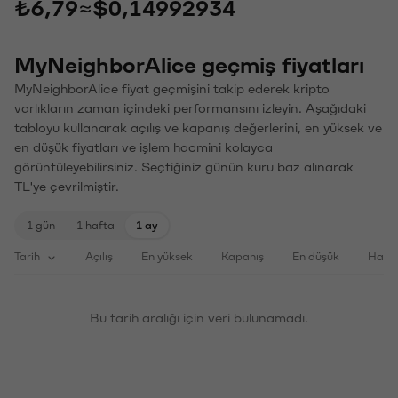
₺6,79
≈
$0,14992934
MyNeighborAlice geçmiş fiyatları
MyNeighborAlice fiyat geçmişini takip ederek kripto
varlıkların zaman içindeki performansını izleyin. Aşağıdaki
tabloyu kullanarak açılış ve kapanış değerlerini, en yüksek ve
en düşük fiyatları ve işlem hacmini kolayca
görüntüleyebilirsiniz. Seçtiğiniz günün kuru baz alınarak
TL'ye çevrilmiştir.
1 gün
1 hafta
1 ay
Tarih
Açılış
En yüksek
Kapanış
En düşük
Haci
Bu tarih aralığı için veri bulunamadı.