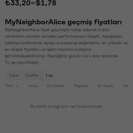
₺33,20
≈
$1,78
MyNeighborAlice geçmiş fiyatları
MyNeighborAlice fiyat geçmişini takip ederek kripto
varlıkların zaman içindeki performansını izleyin. Aşağıdaki
tabloyu kullanarak açılış ve kapanış değerlerini, en yüksek ve
en düşük fiyatları ve işlem hacmini kolayca
görüntüleyebilirsiniz. Seçtiğiniz günün kuru baz alınarak
TL'ye çevrilmiştir.
1 gün
1 hafta
1 ay
Tarih
Açılış
En yüksek
Kapanış
En düşük
Haci
Bu tarih aralığı için veri bulunamadı.