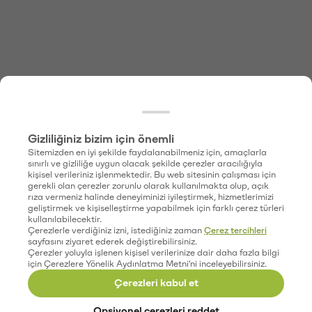
Gizliliğiniz bizim için önemli
Sitemizden en iyi şekilde faydalanabilmeniz için, amaçlarla
sınırlı ve gizliliğe uygun olacak şekilde çerezler aracılığıyla
kişisel verileriniz işlenmektedir. Bu web sitesinin çalışması için
gerekli olan çerezler zorunlu olarak kullanılmakta olup, açık
rıza vermeniz halinde deneyiminizi iyileştirmek, hizmetlerimizi
geliştirmek ve kişiselleştirme yapabilmek için farklı çerez türleri
kullanılabilecektir.
Çerezlerle verdiğiniz izni, istediğiniz zaman
Çerez tercihleri
sayfasını ziyaret ederek değiştirebilirsiniz.
Çerezler yoluyla işlenen kişisel verilerinize dair daha fazla bilgi
için Çerezlere Yönelik Aydınlatma Metni'ni inceleyebilirsiniz.
Çerezleri kabul et
Opsiyonel çerezleri reddet