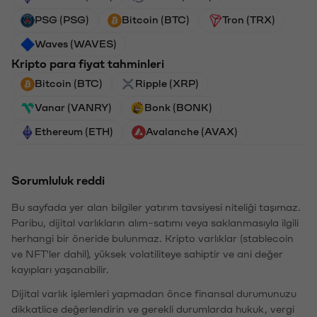
PSG (PSG)
Bitcoin (BTC)
Tron (TRX)
Waves (WAVES)
Kripto para fiyat tahminleri
Bitcoin (BTC)
Ripple (XRP)
Vanar (VANRY)
Bonk (BONK)
Ethereum (ETH)
Avalanche (AVAX)
Sorumluluk reddi
Bu sayfada yer alan bilgiler yatırım tavsiyesi niteliği taşımaz.
Paribu, dijital varlıkların alım-satımı veya saklanmasıyla ilgili
herhangi bir öneride bulunmaz. Kripto varlıklar (stablecoin
ve NFT'ler dahil), yüksek volatiliteye sahiptir ve ani değer
kayıpları yaşanabilir.
Dijital varlık işlemleri yapmadan önce finansal durumunuzu
dikkatlice değerlendirin ve gerekli durumlarda hukuk, vergi