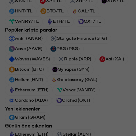
STG/TL
XAI/TL
XRP/TL
SYN/TL
HNT/TL
BTC/TL
GAL/TL
VANRY/TL
ETH/TL
OXT/TL
Popüler kripto paralar
Ankr (ANKR)
Stargate Finance (STG)
Aave (AAVE)
PSG (PSG)
Waves (WAVES)
Ripple (XRP)
Xai (XAI)
Bitcoin (BTC)
Synapse (SYN)
Helium (HNT)
Galatasaray (GAL)
Ethereum (ETH)
Vanar (VANRY)
Cardano (ADA)
Orchid (OXT)
Yeni eklenenler
Gram (GRAM)
Günün öne çıkanları
Ethereum (ETH)
Stellar (XLM)