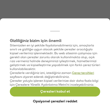
Gizliliğiniz bizim için önemli
Sitemizden en iyi şekilde faydalanabilmeniz için, amaçlarla
sınırlı ve gizliliğe uygun olacak şekilde çerezler aracılığıyla
kişisel verileriniz işlenmektedir. Bu web sitesinin çalışması için
gerekli olan çerezler zorunlu olarak kullanılmakta olup, açık
rıza vermeniz halinde deneyiminizi iyileştirmek, hizmetlerimizi
geliştirmek ve kişiselleştirme yapabilmek için farklı çerez türleri
kullanılabilecektir.
Çerezlerle verdiğiniz izni, istediğiniz zaman
Çerez tercihleri
sayfasını ziyaret ederek değiştirebilirsiniz.
Çerezler yoluyla işlenen kişisel verilerinize dair daha fazla bilgi
için Çerezlere Yönelik Aydınlatma Metni'ni inceleyebilirsiniz.
Çerezleri kabul et
Opsiyonel çerezleri reddet