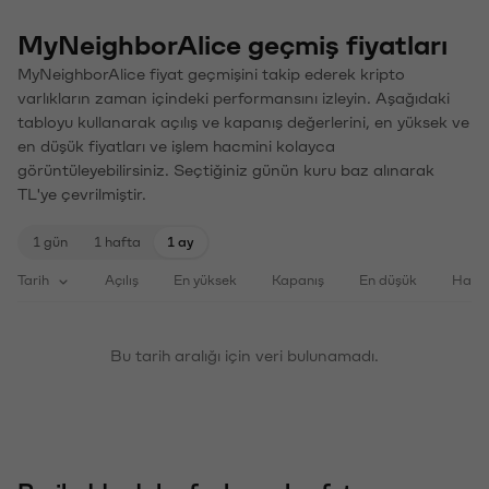
MyNeighborAlice geçmiş fiyatları
MyNeighborAlice fiyat geçmişini takip ederek kripto
varlıkların zaman içindeki performansını izleyin. Aşağıdaki
tabloyu kullanarak açılış ve kapanış değerlerini, en yüksek ve
en düşük fiyatları ve işlem hacmini kolayca
görüntüleyebilirsiniz. Seçtiğiniz günün kuru baz alınarak
TL'ye çevrilmiştir.
1 gün
1 hafta
1 ay
Tarih
Açılış
En yüksek
Kapanış
En düşük
Haci
Bu tarih aralığı için veri bulunamadı.