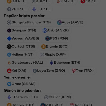
BTC/TL
XRP/TL
GAL/TL
XAI/TL
ZRO/TL
ETH/TL
Popüler kripto paralar
Stargate Finance (STG)
Aave (AAVE)
Synapse (SYN)
Ankr (ANKR)
Waves (WAVES)
PSG (PSG)
Cartesi (CTSI)
Bitcoin (BTC)
Helium (HNT)
Ripple (XRP)
Galatasaray (GAL)
Ethereum (ETH)
Xai (XAI)
LayerZero (ZRO)
Tron (TRX)
Yeni eklenenler
Gram (GRAM)
Günün öne çıkanları
Ethereum (ETH)
Stellar (XLM)
Bitcoin (BTC)
PSG (PSG)
Tron (TRX)