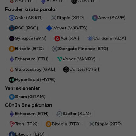
GAL/TL
ETH/TL
CTSI/TL
Popüler kripto paralar
Ankr (ANKR)
Ripple (XRP)
Aave (AAVE)
PSG (PSG)
Waves (WAVES)
Synapse (SYN)
Xai (XAI)
Cardano (ADA)
Bitcoin (BTC)
Stargate Finance (STG)
Ethereum (ETH)
Vanar (VANRY)
Galatasaray (GAL)
Cartesi (CTSI)
Hyperliquid (HYPE)
Yeni eklenenler
Gram (GRAM)
Günün öne çıkanları
Ethereum (ETH)
Stellar (XLM)
Tron (TRX)
Bitcoin (BTC)
Ripple (XRP)
Litecoin (LTC)