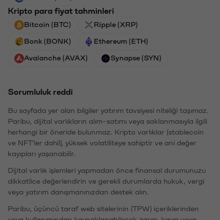
Kripto para fiyat tahminleri
Bitcoin (BTC)
Ripple (XRP)
Bonk (BONK)
Ethereum (ETH)
Avalanche (AVAX)
Synapse (SYN)
Sorumluluk reddi
Bu sayfada yer alan bilgiler yatırım tavsiyesi niteliği taşımaz.
Paribu, dijital varlıkların alım-satımı veya saklanmasıyla ilgili
herhangi bir öneride bulunmaz. Kripto varlıklar (stablecoin
ve NFT'ler dahil), yüksek volatiliteye sahiptir ve ani değer
kayıpları yaşanabilir.
Dijital varlık işlemleri yapmadan önce finansal durumunuzu
dikkatlice değerlendirin ve gerekli durumlarda hukuk, vergi
veya yatırım danışmanınızdan destek alın.
Paribu, üçüncü taraf web sitelerinin (TPW) içeriklerinden
veya kullanımından kaynaklanabilecek zarar, kayıp veya