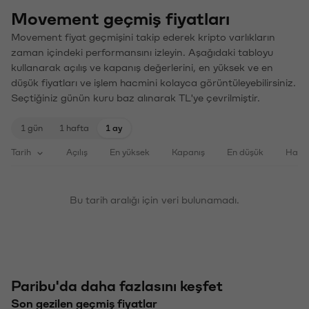
Movement geçmiş fiyatları
Movement fiyat geçmişini takip ederek kripto varlıkların
zaman içindeki performansını izleyin. Aşağıdaki tabloyu
kullanarak açılış ve kapanış değerlerini, en yüksek ve en
düşük fiyatları ve işlem hacmini kolayca görüntüleyebilirsiniz.
Seçtiğiniz günün kuru baz alınarak TL'ye çevrilmiştir.
1 gün
1 hafta
1 ay
Tarih
Açılış
En yüksek
Kapanış
En düşük
Haci
Bu tarih aralığı için veri bulunamadı.
Paribu'da daha fazlasını keşfet
Son gezilen geçmiş fiyatlar