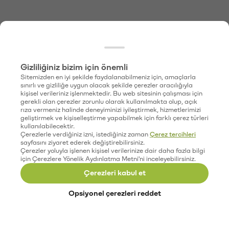
Gizliliğiniz bizim için önemli
Sitemizden en iyi şekilde faydalanabilmeniz için, amaçlarla
sınırlı ve gizliliğe uygun olacak şekilde çerezler aracılığıyla
kişisel verileriniz işlenmektedir. Bu web sitesinin çalışması için
gerekli olan çerezler zorunlu olarak kullanılmakta olup, açık
rıza vermeniz halinde deneyiminizi iyileştirmek, hizmetlerimizi
geliştirmek ve kişiselleştirme yapabilmek için farklı çerez türleri
kullanılabilecektir.
Çerezlerle verdiğiniz izni, istediğiniz zaman
Çerez tercihleri
sayfasını ziyaret ederek değiştirebilirsiniz.
Çerezler yoluyla işlenen kişisel verilerinize dair daha fazla bilgi
için Çerezlere Yönelik Aydınlatma Metni'ni inceleyebilirsiniz.
Çerezleri kabul et
Opsiyonel çerezleri reddet