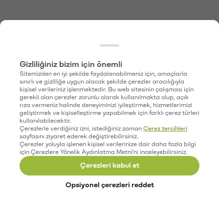
Gizliliğiniz bizim için önemli
Sitemizden en iyi şekilde faydalanabilmeniz için, amaçlarla
sınırlı ve gizliliğe uygun olacak şekilde çerezler aracılığıyla
kişisel verileriniz işlenmektedir. Bu web sitesinin çalışması için
gerekli olan çerezler zorunlu olarak kullanılmakta olup, açık
rıza vermeniz halinde deneyiminizi iyileştirmek, hizmetlerimizi
geliştirmek ve kişiselleştirme yapabilmek için farklı çerez türleri
kullanılabilecektir.
Çerezlerle verdiğiniz izni, istediğiniz zaman
Çerez tercihleri
sayfasını ziyaret ederek değiştirebilirsiniz.
Çerezler yoluyla işlenen kişisel verilerinize dair daha fazla bilgi
için Çerezlere Yönelik Aydınlatma Metni'ni inceleyebilirsiniz.
Çerezleri kabul et
Opsiyonel çerezleri reddet