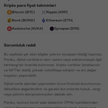
Kripto para fiyat tahminleri
Bitcoin (BTC)
Ripple (XRP)
Bonk (BONK)
Ethereum (ETH)
Avalanche (AVAX)
Synapse (SYN)
Sorumluluk reddi
Bu sayfada yer alan bilgiler yatırım tavsiyesi niteliği taşımaz.
Paribu, dijital varlıkların alım-satımı veya saklanmasıyla ilgili
herhangi bir öneride bulunmaz. Kripto varlıklar (stablecoin
ve NFT'ler dahil), yüksek volatiliteye sahiptir ve ani değer
kayıpları yaşanabilir.
Dijital varlık işlemleri yapmadan önce finansal durumunuzu
dikkatlice değerlendirin ve gerekli durumlarda hukuk, vergi
veya yatırım danışmanınızdan destek alın.
Paribu, üçüncü taraf web sitelerinin (TPW) içeriklerinden
veya kullanımından kaynaklanabilecek zarar, kayıp veya