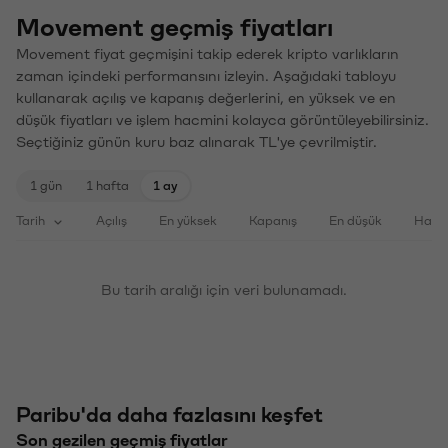
Movement geçmiş fiyatları
Movement fiyat geçmişini takip ederek kripto varlıkların
zaman içindeki performansını izleyin. Aşağıdaki tabloyu
kullanarak açılış ve kapanış değerlerini, en yüksek ve en
düşük fiyatları ve işlem hacmini kolayca görüntüleyebilirsiniz.
Seçtiğiniz günün kuru baz alınarak TL'ye çevrilmiştir.
1 gün
1 hafta
1 ay
Tarih
Açılış
En yüksek
Kapanış
En düşük
Haci
Bu tarih aralığı için veri bulunamadı.
Paribu'da daha fazlasını keşfet
Son gezilen geçmiş fiyatlar