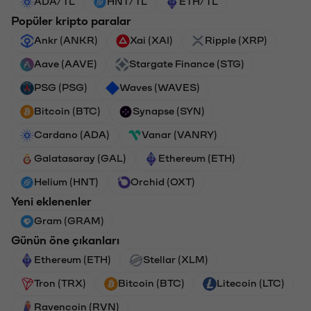
ADA/TL
HNT/TL
ETH/TL
Popüler kripto paralar
Ankr (ANKR)
Xai (XAI)
Ripple (XRP)
Aave (AAVE)
Stargate Finance (STG)
PSG (PSG)
Waves (WAVES)
Bitcoin (BTC)
Synapse (SYN)
Cardano (ADA)
Vanar (VANRY)
Galatasaray (GAL)
Ethereum (ETH)
Helium (HNT)
Orchid (OXT)
Yeni eklenenler
Gram (GRAM)
Günün öne çıkanları
Ethereum (ETH)
Stellar (XLM)
Tron (TRX)
Bitcoin (BTC)
Litecoin (LTC)
Ravencoin (RVN)