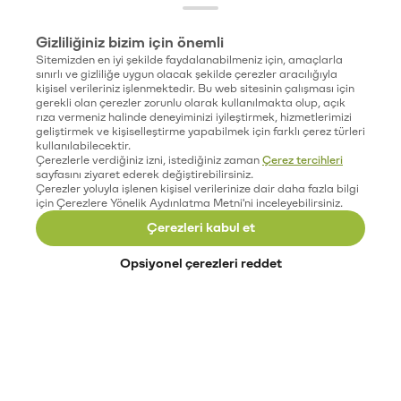
Gizliliğiniz bizim için önemli
Sitemizden en iyi şekilde faydalanabilmeniz için, amaçlarla
sınırlı ve gizliliğe uygun olacak şekilde çerezler aracılığıyla
kişisel verileriniz işlenmektedir. Bu web sitesinin çalışması için
gerekli olan çerezler zorunlu olarak kullanılmakta olup, açık
rıza vermeniz halinde deneyiminizi iyileştirmek, hizmetlerimizi
geliştirmek ve kişiselleştirme yapabilmek için farklı çerez türleri
kullanılabilecektir.
Çerezlerle verdiğiniz izni, istediğiniz zaman
Çerez tercihleri
sayfasını ziyaret ederek değiştirebilirsiniz.
Çerezler yoluyla işlenen kişisel verilerinize dair daha fazla bilgi
için Çerezlere Yönelik Aydınlatma Metni'ni inceleyebilirsiniz.
Çerezleri kabul et
Opsiyonel çerezleri reddet
Paribu’yu keşfet