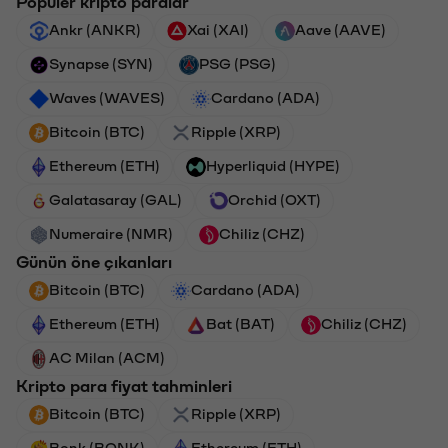
Popüler kripto paralar
Ankr (ANKR)
Xai (XAI)
Aave (AAVE)
Synapse (SYN)
PSG (PSG)
Waves (WAVES)
Cardano (ADA)
Bitcoin (BTC)
Ripple (XRP)
Ethereum (ETH)
Hyperliquid (HYPE)
Galatasaray (GAL)
Orchid (OXT)
Numeraire (NMR)
Chiliz (CHZ)
Günün öne çıkanları
Bitcoin (BTC)
Cardano (ADA)
Ethereum (ETH)
Bat (BAT)
Chiliz (CHZ)
AC Milan (ACM)
Kripto para fiyat tahminleri
Bitcoin (BTC)
Ripple (XRP)
Bonk (BONK)
Ethereum (ETH)