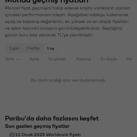
Monad fiyat geçmişini takip ederek kripto varlıkların zaman
içindeki performansını izleyin. Aşağıdaki tabloyu kullanarak
açılış ve kapanış değerlerini, en yüksek ve en düşük fiyatları
ve işlem hacmini kolayca görüntüleyebilirsiniz. Seçtiğiniz
günün kuru baz alınarak TL'ye çevrilmiştir.
1 gün
1 hafta
1 ay
Tarih
Açılış
En yüksek
Kapanış
En düşük
Haci
Bu tarih aralığı için veri bulunamadı.
Paribu'da daha fazlasını keşfet
Son gezilen geçmiş fiyatlar
11 Ocak 2025 Worldcoin fiyatı