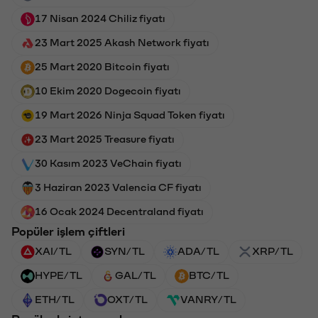
17 Nisan 2024 Chiliz fiyatı
23 Mart 2025 Akash Network fiyatı
25 Mart 2020 Bitcoin fiyatı
10 Ekim 2020 Dogecoin fiyatı
19 Mart 2026 Ninja Squad Token fiyatı
23 Mart 2025 Treasure fiyatı
30 Kasım 2023 VeChain fiyatı
3 Haziran 2023 Valencia CF fiyatı
16 Ocak 2024 Decentraland fiyatı
Popüler işlem çiftleri
XAI/TL
SYN/TL
ADA/TL
XRP/TL
HYPE/TL
GAL/TL
BTC/TL
ETH/TL
OXT/TL
VANRY/TL