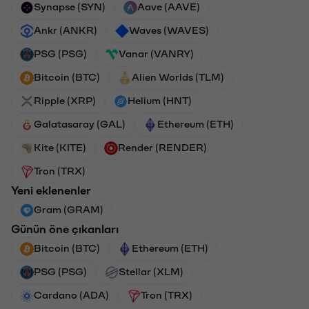
Synapse (SYN)
Aave (AAVE)
Ankr (ANKR)
Waves (WAVES)
PSG (PSG)
Vanar (VANRY)
Bitcoin (BTC)
Alien Worlds (TLM)
Ripple (XRP)
Helium (HNT)
Galatasaray (GAL)
Ethereum (ETH)
Kite (KITE)
Render (RENDER)
Tron (TRX)
Yeni eklenenler
Gram (GRAM)
Günün öne çıkanları
Bitcoin (BTC)
Ethereum (ETH)
PSG (PSG)
Stellar (XLM)
Cardano (ADA)
Tron (TRX)