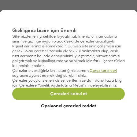
Gizliliğiniz bizim için önemli
Sitemizden en iyi şekilde faydalanabilmeniz için, amaçlarla
sınırlı ve gizliliğe uygun olacak şekilde çerezler aracılığıyla
kişisel verileriniz işlenmektedir. Bu web sitesinin çalışması için
gerekli olan çerezler zorunlu olarak kullanılmakta olup, açık
rıza vermeniz halinde deneyiminizi iyileştirmek, hizmetlerimizi
geliştirmek ve kişiselleştirme yapabilmek için farklı çerez türleri
kullanılabilecektir.
Çerezlerle verdiğiniz izni, istediğiniz zaman
Çerez tercihleri
sayfasını ziyaret ederek değiştirebilirsiniz.
Çerezler yoluyla işlenen kişisel verilerinize dair daha fazla bilgi
için Çerezlere Yönelik Aydınlatma Metni'ni inceleyebilirsiniz.
Çerezleri kabul et
Opsiyonel çerezleri reddet