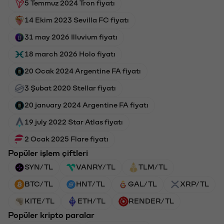
5 Temmuz 2024 Tron fiyatı
14 Ekim 2023 Sevilla FC fiyatı
31 may 2026 Illuvium fiyatı
18 march 2026 Holo fiyatı
20 Ocak 2024 Argentine FA fiyatı
3 Şubat 2020 Stellar fiyatı
20 january 2024 Argentine FA fiyatı
19 july 2022 Star Atlas fiyatı
2 Ocak 2025 Flare fiyatı
Popüler işlem çiftleri
SYN/TL
VANRY/TL
TLM/TL
BTC/TL
HNT/TL
GAL/TL
XRP/TL
KITE/TL
ETH/TL
RENDER/TL
Popüler kripto paralar