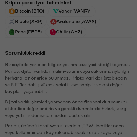
Kripto para fiyat tahminleri
Bitcoin (BTC)
Vanar (VANRY)
Ripple (XRP)
Avalanche (AVAX)
Pepe (PEPE)
Chiliz (CHZ)
Sorumluluk reddi
Bu sayfada yer alan bilgiler yatırım tavsiyesi niteliği taşımaz.
Paribu, dijital varlıkların alım-satımı veya saklanmasıyla ilgili
herhangi bir öneride bulunmaz. Kripto varlıklar (stablecoin
ve NFT'ler dahil), yüksek volatiliteye sahiptir ve ani değer
kayıpları yaşanabilir.
Dijital varlık işlemleri yapmadan önce finansal durumunuzu
dikkatlice değerlendirin ve gerekli durumlarda hukuk, vergi
veya yatırım danışmanınızdan destek alın.
Paribu, üçüncü taraf web sitelerinin (TPW) içeriklerinden
veya kullanımından kaynaklanabilecek zarar, kayıp veya