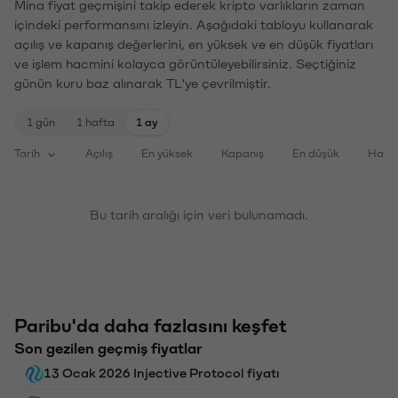
Mina fiyat geçmişini takip ederek kripto varlıkların zaman
içindeki performansını izleyin. Aşağıdaki tabloyu kullanarak
açılış ve kapanış değerlerini, en yüksek ve en düşük fiyatları
ve işlem hacmini kolayca görüntüleyebilirsiniz. Seçtiğiniz
günün kuru baz alınarak TL'ye çevrilmiştir.
1 gün
1 hafta
1 ay
Tarih
Açılış
En yüksek
Kapanış
En düşük
Haci
Bu tarih aralığı için veri bulunamadı.
Paribu'da daha fazlasını keşfet
Son gezilen geçmiş fiyatlar
13 Ocak 2026 Injective Protocol fiyatı