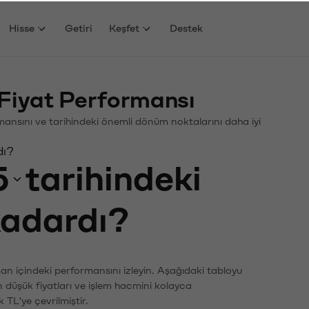
Hisse
Getiri
Keşfet
Destek
Fiyat Performansı
ormansını ve tarihindeki önemli dönüm noktalarını daha iyi
dı?
5
tarihindeki
 kadardı?
man içindeki performansını izleyin. Aşağıdaki tabloyu
n düşük fiyatları ve işlem hacmini kolayca
 TL'ye çevrilmiştir.