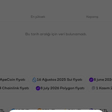
En yüksek
Kapanış
Bu tarih aralığı için veri bulunamadı.
ApeCoin fiyatı
16 Ağustos 2025 Sui fiyatı
8 june 202
 Chainlink fiyatı
8 july 2026 Polygon fiyatı
1 Kasım 
TL
HNT/TL
BTC/TL
GAL/TL
OXT/TL