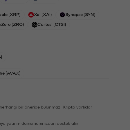
pple (XRP)
Xai (XAI)
Synapse (SYN)
rZero (ZRO)
Cartesi (CTSI)
)
he (AVAX)
li herhangi bir öneride bulunmaz. Kripto varlıklar
eya yatırım danışmanınızdan destek alın.