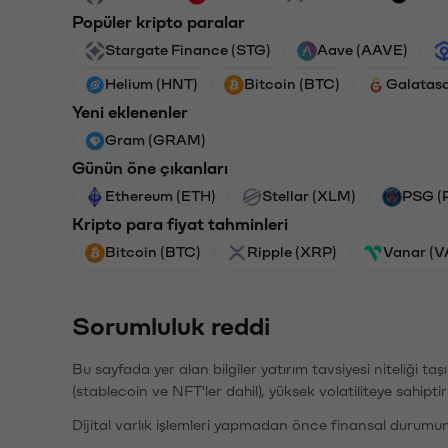
Popüler kripto paralar
Stargate Finance (STG)
Aave (AAVE)
Helium (HNT)
Bitcoin (BTC)
Galatas
Yeni eklenenler
Gram (GRAM)
Günün öne çıkanları
Ethereum (ETH)
Stellar (XLM)
PSG (
Kripto para fiyat tahminleri
Bitcoin (BTC)
Ripple (XRP)
Vanar (
Sorumluluk reddi
Bu sayfada yer alan bilgiler yatırım tavsiyesi niteliği ta
(stablecoin ve NFT'ler dahil), yüksek volatiliteye sahipti
Dijital varlık işlemleri yapmadan önce finansal durumu