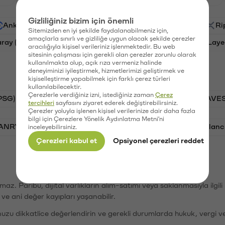
Gizliliğiniz bizim için önemli
Ankr (ANKR)
Waves (WAVES)
PSG (PSG)
Ri
Sitemizden en iyi şekilde faydalanabilmeniz için,
amaçlarla sınırlı ve gizliliğe uygun olacak şekilde çerezler
aray (GAL)
Ethereum (ETH)
Orchid (OXT)
Laye
aracılığıyla kişisel verileriniz işlenmektedir. Bu web
sitesinin çalışması için gerekli olan çerezler zorunlu olarak
kullanılmakta olup, açık rıza vermeniz halinde
deneyiminizi iyileştirmek, hizmetlerimizi geliştirmek ve
kişiselleştirme yapabilmek için farklı çerez türleri
kullanılabilecektir.
Çerezlerle verdiğiniz izni, istediğiniz zaman
Çerez
PSG)
Bitcoin (BTC)
Tron (TRX)
Waves (WAVES
tercihleri
sayfasını ziyaret ederek değiştirebilirsiniz.
Çerezler yoluyla işlenen kişisel verilerinize dair daha fazla
bilgi için Çerezlere Yönelik Aydınlatma Metni'ni
VANRY)
Bonk (BONK)
Ethereum (ETH)
Avalanc
inceleyebilirsiniz.
Çerezleri kabul et
Opsiyonel çerezleri reddet
şımaz. Paribu, dijital varlıkların alım-satımı veya saklanmasıyla ilgi
r ve ani değer kayıpları yaşanabilir.
nuzu dikkatlice değerlendirin ve gerekli durumlarda hukuk, vergi v