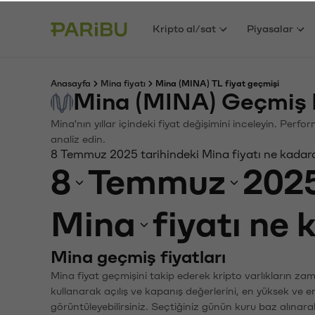
Kripto al/sat
Piyasalar
Anasayfa
Mina fiyatı
Mina (MINA) TL fiyat geçmişi
Mina (MINA) Geçmiş 
Mina'nın yıllar içindeki fiyat değişimini inceleyin. Perf
analiz edin.
8 Temmuz 2025 tarihindeki Mina fiyatı ne kadar
8
Temmuz
202
Mina
fiyatı ne
Mina geçmiş fiyatları
Mina fiyat geçmişini takip ederek kripto varlıkların za
kullanarak açılış ve kapanış değerlerini, en yüksek ve e
görüntüleyebilirsiniz. Seçtiğiniz günün kuru baz alınarak