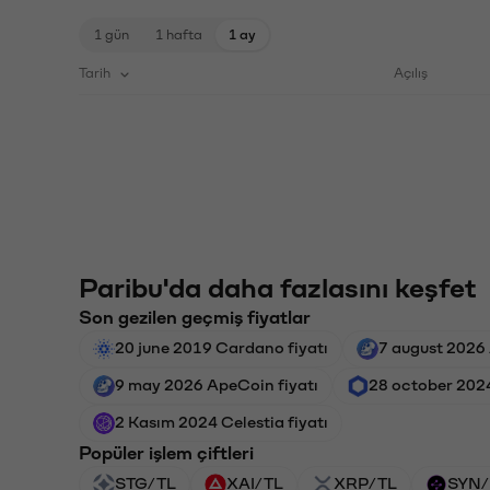
1 gün
1 hafta
1 ay
Tarih
Açılış
Paribu'da daha fazlasını keşfet
Son gezilen geçmiş fiyatlar
20 june 2019 Cardano fiyatı
7 august 2026 
9 may 2026 ApeCoin fiyatı
28 october 2024
2 Kasım 2024 Celestia fiyatı
Popüler işlem çiftleri
STG/TL
XAI/TL
XRP/TL
SYN/