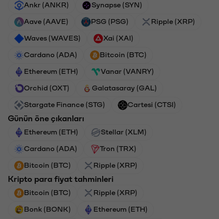
Ankr (ANKR)
Synapse (SYN)
Aave (AAVE)
PSG (PSG)
Ripple (XRP)
Waves (WAVES)
Xai (XAI)
Cardano (ADA)
Bitcoin (BTC)
Ethereum (ETH)
Vanar (VANRY)
Orchid (OXT)
Galatasaray (GAL)
Stargate Finance (STG)
Cartesi (CTSI)
Günün öne çıkanları
Ethereum (ETH)
Stellar (XLM)
Cardano (ADA)
Tron (TRX)
Bitcoin (BTC)
Ripple (XRP)
Kripto para fiyat tahminleri
Bitcoin (BTC)
Ripple (XRP)
Bonk (BONK)
Ethereum (ETH)