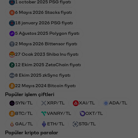
1 october 2025 PSG fiyatı
6 Mayıs 2026 Stacks fiyatı
18 january 2026 PSG fiyatı
5 Ağustos 2025 Polygon fiyatı
2 Mayıs 2026 Bittensor fiyatı
27 Ocak 2023 Shiba Inu fiyatı
12 Ekim 2025 ZetaChain fiyatı
8 Ekim 2025 zkSync fiyatı
22 Mayıs 2024 Bitcoin fiyatı
Popüler işlem çiftleri
SYN/TL
XRP/TL
XAI/TL
ADA/TL
BTC/TL
VANRY/TL
OXT/TL
GAL/TL
ETH/TL
STG/TL
Popüler kripto paralar