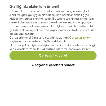
Gizliliğiniz bizim için önemli
Sitemizden en iyi şekilde faydalanabilmeniz için, amaçlarla
sınırlı ve gizliliğe uygun olacak şekilde çerezler aracılığıyla
kişisel verileriniz işlenmektedir. Bu web sitesinin çalışması için
gerekli olan çerezler zorunlu olarak kullanılmakta olup, açık
rıza vermeniz halinde deneyiminizi iyileştirmek, hizmetlerimizi
geliştirmek ve kişiselleştirme yapabilmek için farklı çerez türleri
kullanılabilecektir.
Çerezlerle verdiğiniz izni, istediğiniz zaman
Çerez tercihleri
sayfasını ziyaret ederek değiştirebilirsiniz.
Çerezler yoluyla işlenen kişisel verilerinize dair daha fazla bilgi
için Çerezlere Yönelik Aydınlatma Metni'ni inceleyebilirsiniz.
Çerezleri kabul et
Opsiyonel çerezleri reddet
Paribu’yu keşfet
Eğitimler