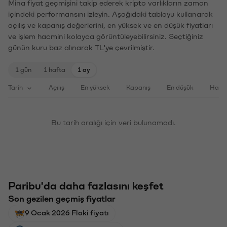
Mina fiyat geçmişini takip ederek kripto varlıkların zaman
içindeki performansını izleyin. Aşağıdaki tabloyu kullanarak
açılış ve kapanış değerlerini, en yüksek ve en düşük fiyatları
ve işlem hacmini kolayca görüntüleyebilirsiniz. Seçtiğiniz
günün kuru baz alınarak TL'ye çevrilmiştir.
1 gün
1 hafta
1 ay
Tarih
Açılış
En yüksek
Kapanış
En düşük
Haci
Bu tarih aralığı için veri bulunamadı.
Paribu'da daha fazlasını keşfet
Son gezilen geçmiş fiyatlar
9 Ocak 2026 Floki fiyatı