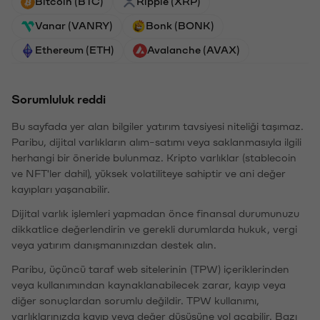
Bitcoin (BTC)
Ripple (XRP)
Vanar (VANRY)
Bonk (BONK)
Ethereum (ETH)
Avalanche (AVAX)
Sorumluluk reddi
Bu sayfada yer alan bilgiler yatırım tavsiyesi niteliği taşımaz.
Paribu, dijital varlıkların alım-satımı veya saklanmasıyla ilgili
herhangi bir öneride bulunmaz. Kripto varlıklar (stablecoin
ve NFT'ler dahil), yüksek volatiliteye sahiptir ve ani değer
kayıpları yaşanabilir.
Dijital varlık işlemleri yapmadan önce finansal durumunuzu
dikkatlice değerlendirin ve gerekli durumlarda hukuk, vergi
veya yatırım danışmanınızdan destek alın.
Paribu, üçüncü taraf web sitelerinin (TPW) içeriklerinden
veya kullanımından kaynaklanabilecek zarar, kayıp veya
diğer sonuçlardan sorumlu değildir. TPW kullanımı,
varlıklarınızda kayıp veya değer düşüşüne yol açabilir. Bazı