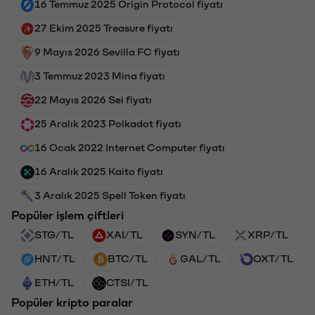
16 Temmuz 2025 Origin Protocol fiyatı
27 Ekim 2025 Treasure fiyatı
9 Mayıs 2026 Sevilla FC fiyatı
3 Temmuz 2023 Mina fiyatı
22 Mayıs 2026 Sei fiyatı
25 Aralık 2023 Polkadot fiyatı
16 Ocak 2022 Internet Computer fiyatı
16 Aralık 2025 Kaito fiyatı
3 Aralık 2025 Spell Token fiyatı
Popüler işlem çiftleri
STG/TL
XAI/TL
SYN/TL
XRP/TL
HNT/TL
BTC/TL
GAL/TL
OXT/TL
ETH/TL
CTSI/TL
Popüler kripto paralar