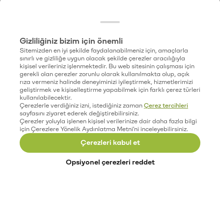
Gizliliğiniz bizim için önemli
Sitemizden en iyi şekilde faydalanabilmeniz için, amaçlarla
sınırlı ve gizliliğe uygun olacak şekilde çerezler aracılığıyla
kişisel verileriniz işlenmektedir. Bu web sitesinin çalışması için
gerekli olan çerezler zorunlu olarak kullanılmakta olup, açık
rıza vermeniz halinde deneyiminizi iyileştirmek, hizmetlerimizi
geliştirmek ve kişiselleştirme yapabilmek için farklı çerez türleri
kullanılabilecektir.
Çerezlerle verdiğiniz izni, istediğiniz zaman
Çerez tercihleri
sayfasını ziyaret ederek değiştirebilirsiniz.
Çerezler yoluyla işlenen kişisel verilerinize dair daha fazla bilgi
için Çerezlere Yönelik Aydınlatma Metni'ni inceleyebilirsiniz.
Çerezleri kabul et
Opsiyonel çerezleri reddet