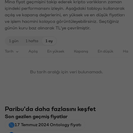
Mina fiyat geçmişini takip ederek kripto varlıkların zaman
içindeki performansını izleyin. Aşağıdaki tabloyu kullanarak
açılış ve kapanış değerlerini, en yüksek ve en düşük fiyatları
ve işlem hacmini kolayca görüntüleyebilirsiniz. Seçtiğiniz
günün kuru baz alınarak TL'ye çevrilmiştir.
1 gün
1 hafta
1 ay
Tarih
Açılış
En yüksek
Kapanış
En düşük
Haci
Bu tarih aralığı için veri bulunamadı.
Paribu'da daha fazlasını keşfet
Son gezilen geçmiş fiyatlar
17 Temmuz 2024 Ontology fiyatı