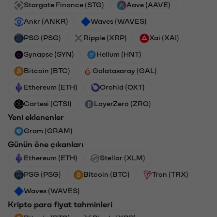
Stargate Finance (STG)
Aave (AAVE)
Ankr (ANKR)
Waves (WAVES)
PSG (PSG)
Ripple (XRP)
Xai (XAI)
Synapse (SYN)
Helium (HNT)
Bitcoin (BTC)
Galatasaray (GAL)
Ethereum (ETH)
Orchid (OXT)
Cartesi (CTSI)
LayerZero (ZRO)
Yeni eklenenler
Gram (GRAM)
Günün öne çıkanları
Ethereum (ETH)
Stellar (XLM)
PSG (PSG)
Bitcoin (BTC)
Tron (TRX)
Waves (WAVES)
Kripto para fiyat tahminleri