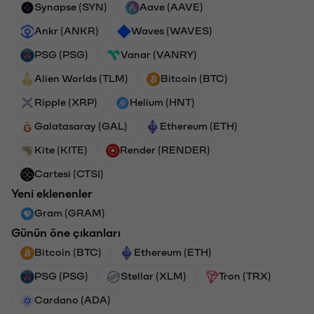
Synapse (SYN)
Aave (AAVE)
Ankr (ANKR)
Waves (WAVES)
PSG (PSG)
Vanar (VANRY)
Alien Worlds (TLM)
Bitcoin (BTC)
Ripple (XRP)
Helium (HNT)
Galatasaray (GAL)
Ethereum (ETH)
Kite (KITE)
Render (RENDER)
Cartesi (CTSI)
Yeni eklenenler
Gram (GRAM)
Günün öne çıkanları
Bitcoin (BTC)
Ethereum (ETH)
PSG (PSG)
Stellar (XLM)
Tron (TRX)
Cardano (ADA)