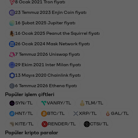
8 Ocak 2021 Tron fiyatı
23 Temmuz 2023 Enjin Coin fiyatı
16 Şubat 2025 Jupiter fiyatı
16 Ocak 2025 Peanut the Squirrel fiyatı
26 Ocak 2024 Mask Network fiyatı
7 Temmuz 2026 Uniswap fiyatı
29 Ekim 2021 Inter Milan fiyatı
13 Mayıs 2020 Chainlink fiyatı
6 Temmuz 2026 Ethena fiyatı
Popüler işlem çiftleri
SYN/TL
VANRY/TL
TLM/TL
HNT/TL
BTC/TL
XRP/TL
GAL/TL
KITE/TL
RENDER/TL
CTSI/TL
Popüler kripto paralar