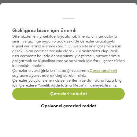
Gizliliğiniz bizim için önemli
Sitemizden en iyi şekilde faydalanabilmeniz için, amaçlarla
sınırlı ve gizliliğe uygun olacak şekilde çerezler aracılığıyla
kişisel verileriniz işlenmektedir. Bu web sitesinin çalışması için
gerekli olan çerezler zorunlu olarak kullanılmakta olup, açık
rıza vermeniz halinde deneyiminizi iyileştirmek, hizmetlerimizi
geliştirmek ve kişiselleştirme yapabilmek için farklı çerez türleri
kullanılabilecektir.
Çerezlerle verdiğiniz izni, istediğiniz zaman
Çerez tercihleri
sayfasını ziyaret ederek değiştirebilirsiniz.
Çerezler yoluyla işlenen kişisel verilerinize dair daha fazla bilgi
için Çerezlere Yönelik Aydınlatma Metni'ni inceleyebilirsiniz.
Çerezleri kabul et
Opsiyonel çerezleri reddet