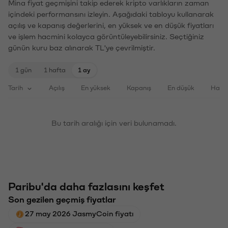
Mina fiyat geçmişini takip ederek kripto varlıkların zaman
içindeki performansını izleyin. Aşağıdaki tabloyu kullanarak
açılış ve kapanış değerlerini, en yüksek ve en düşük fiyatları
ve işlem hacmini kolayca görüntüleyebilirsiniz. Seçtiğiniz
günün kuru baz alınarak TL'ye çevrilmiştir.
1 gün
1 hafta
1 ay
Tarih
Açılış
En yüksek
Kapanış
En düşük
Haci
Bu tarih aralığı için veri bulunamadı.
Paribu'da daha fazlasını keşfet
Son gezilen geçmiş fiyatlar
27 may 2026 JasmyCoin fiyatı