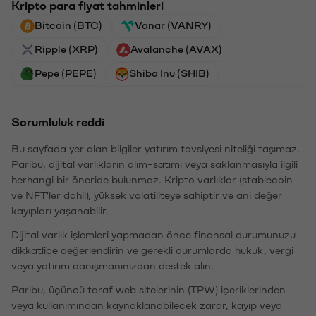
Kripto para fiyat tahminleri
Bitcoin (BTC)
Vanar (VANRY)
Ripple (XRP)
Avalanche (AVAX)
Pepe (PEPE)
Shiba Inu (SHIB)
Sorumluluk reddi
Bu sayfada yer alan bilgiler yatırım tavsiyesi niteliği taşımaz.
Paribu, dijital varlıkların alım-satımı veya saklanmasıyla ilgili
herhangi bir öneride bulunmaz. Kripto varlıklar (stablecoin
ve NFT'ler dahil), yüksek volatiliteye sahiptir ve ani değer
kayıpları yaşanabilir.
Dijital varlık işlemleri yapmadan önce finansal durumunuzu
dikkatlice değerlendirin ve gerekli durumlarda hukuk, vergi
veya yatırım danışmanınızdan destek alın.
Paribu, üçüncü taraf web sitelerinin (TPW) içeriklerinden
veya kullanımından kaynaklanabilecek zarar, kayıp veya