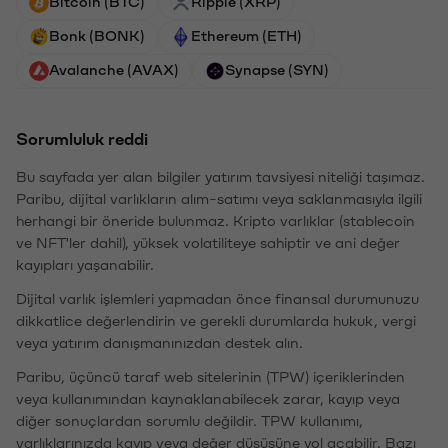
Bitcoin (BTC)
Ripple (XRP)
Bonk (BONK)
Ethereum (ETH)
Avalanche (AVAX)
Synapse (SYN)
Sorumluluk reddi
Bu sayfada yer alan bilgiler yatırım tavsiyesi niteliği taşımaz.
Paribu, dijital varlıkların alım-satımı veya saklanmasıyla ilgili
herhangi bir öneride bulunmaz. Kripto varlıklar (stablecoin
ve NFT'ler dahil), yüksek volatiliteye sahiptir ve ani değer
kayıpları yaşanabilir.
Dijital varlık işlemleri yapmadan önce finansal durumunuzu
dikkatlice değerlendirin ve gerekli durumlarda hukuk, vergi
veya yatırım danışmanınızdan destek alın.
Paribu, üçüncü taraf web sitelerinin (TPW) içeriklerinden
veya kullanımından kaynaklanabilecek zarar, kayıp veya
diğer sonuçlardan sorumlu değildir. TPW kullanımı,
varlıklarınızda kayıp veya değer düşüşüne yol açabilir. Bazı