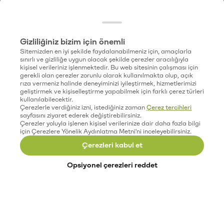
Gizliliğiniz bizim için önemli
Sitemizden en iyi şekilde faydalanabilmeniz için, amaçlarla
sınırlı ve gizliliğe uygun olacak şekilde çerezler aracılığıyla
kişisel verileriniz işlenmektedir. Bu web sitesinin çalışması için
gerekli olan çerezler zorunlu olarak kullanılmakta olup, açık
rıza vermeniz halinde deneyiminizi iyileştirmek, hizmetlerimizi
geliştirmek ve kişiselleştirme yapabilmek için farklı çerez türleri
kullanılabilecektir.
Çerezlerle verdiğiniz izni, istediğiniz zaman
Çerez tercihleri
sayfasını ziyaret ederek değiştirebilirsiniz.
Çerezler yoluyla işlenen kişisel verilerinize dair daha fazla bilgi
için Çerezlere Yönelik Aydınlatma Metni'ni inceleyebilirsiniz.
Çerezleri kabul et
Opsiyonel çerezleri reddet