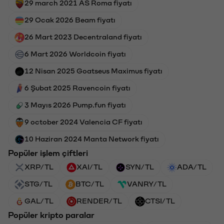
29 march 2021 AS Roma fiyatı
29 Ocak 2026 Beam fiyatı
26 Mart 2023 Decentraland fiyatı
6 Mart 2026 Worldcoin fiyatı
12 Nisan 2025 Goatseus Maximus fiyatı
6 Şubat 2025 Ravencoin fiyatı
3 Mayıs 2026 Pump.fun fiyatı
9 october 2024 Valencia CF fiyatı
10 Haziran 2024 Manta Network fiyatı
Popüler işlem çiftleri
XRP/TL
XAI/TL
SYN/TL
ADA/TL
STG/TL
BTC/TL
VANRY/TL
GAL/TL
RENDER/TL
CTSI/TL
Popüler kripto paralar