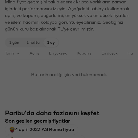
Mina fiyat geçmişini takip ederek kripto varlıkların zaman
içindeki performansını izleyin. Aşağıdaki tabloyu kullanarak
açılış ve kapanış değerlerini, en yüksek ve en düşük fiyatları
ve işlem hacmini kolayca görüntüleyebilirsiniz. Seçtiğiniz
günün kuru baz alınarak TL'ye çevrilmiştir.
1 gün
1 hafta
1 ay
Tarih
Açılış
En yüksek
Kapanış
En düşük
Haci
Bu tarih aralığı için veri bulunamadı.
Paribu'da daha fazlasını keşfet
Son gezilen geçmiş fiyatlar
4 april 2023 AS Roma fiyatı