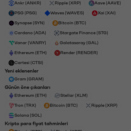
Ankr (ANKR)
Ripple (XRP)
Aave (AAVE)
PSG (PSG)
Waves (WAVES)
Xai (XAI)
Synapse (SYN)
Bitcoin (BTC)
Cardano (ADA)
Stargate Finance (STG)
Vanar (VANRY)
Galatasaray (GAL)
Ethereum (ETH)
Render (RENDER)
Cartesi (CTSI)
Yeni eklenenler
Gram (GRAM)
Günün öne çıkanları
Ethereum (ETH)
Stellar (XLM)
Tron (TRX)
Bitcoin (BTC)
Ripple (XRP)
Solana (SOL)
Kripto para fiyat tahminleri