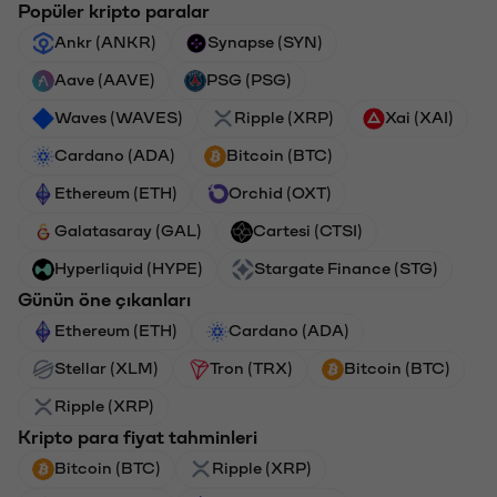
Popüler kripto paralar
Ankr (ANKR)
Synapse (SYN)
Aave (AAVE)
PSG (PSG)
Waves (WAVES)
Ripple (XRP)
Xai (XAI)
Cardano (ADA)
Bitcoin (BTC)
Ethereum (ETH)
Orchid (OXT)
Galatasaray (GAL)
Cartesi (CTSI)
Hyperliquid (HYPE)
Stargate Finance (STG)
Günün öne çıkanları
Ethereum (ETH)
Cardano (ADA)
Stellar (XLM)
Tron (TRX)
Bitcoin (BTC)
Ripple (XRP)
Kripto para fiyat tahminleri
Bitcoin (BTC)
Ripple (XRP)