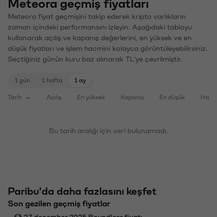
Meteora geçmiş fiyatları
Meteora fiyat geçmişini takip ederek kripto varlıkların
zaman içindeki performansını izleyin. Aşağıdaki tabloyu
kullanarak açılış ve kapanış değerlerini, en yüksek ve en
düşük fiyatları ve işlem hacmini kolayca görüntüleyebilirsiniz.
Seçtiğiniz günün kuru baz alınarak TL'ye çevrilmiştir.
1 gün
1 hafta
1 ay
Tarih
Açılış
En yüksek
Kapanış
En düşük
Haci
Bu tarih aralığı için veri bulunamadı.
Paribu'da daha fazlasını keşfet
Son gezilen geçmiş fiyatlar
27 december 2025 Boundless fiyatı