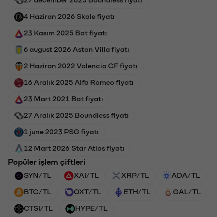
4 Haziran 2026 Skale fiyatı
23 Kasım 2025 Bat fiyatı
6 august 2026 Aston Villa fiyatı
2 Haziran 2022 Valencia CF fiyatı
16 Aralık 2025 Alfa Romeo fiyatı
23 Mart 2021 Bat fiyatı
27 Aralık 2025 Boundless fiyatı
1 june 2023 PSG fiyatı
12 Mart 2026 Star Atlas fiyatı
Popüler işlem çiftleri
SYN/TL
XAI/TL
XRP/TL
ADA/TL
BTC/TL
OXT/TL
ETH/TL
GAL/TL
CTSI/TL
HYPE/TL