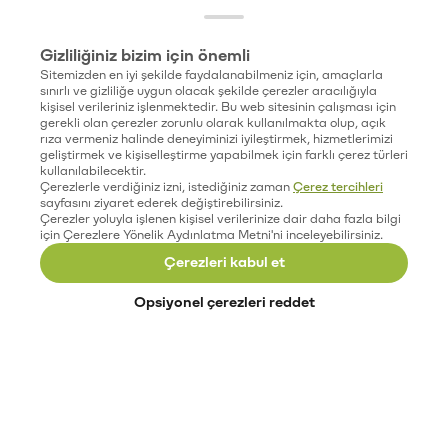
Gizliliğiniz bizim için önemli
Sitemizden en iyi şekilde faydalanabilmeniz için, amaçlarla
sınırlı ve gizliliğe uygun olacak şekilde çerezler aracılığıyla
kişisel verileriniz işlenmektedir. Bu web sitesinin çalışması için
gerekli olan çerezler zorunlu olarak kullanılmakta olup, açık
rıza vermeniz halinde deneyiminizi iyileştirmek, hizmetlerimizi
geliştirmek ve kişiselleştirme yapabilmek için farklı çerez türleri
kullanılabilecektir.
Çerezlerle verdiğiniz izni, istediğiniz zaman
Çerez tercihleri
sayfasını ziyaret ederek değiştirebilirsiniz.
Çerezler yoluyla işlenen kişisel verilerinize dair daha fazla bilgi
için Çerezlere Yönelik Aydınlatma Metni'ni inceleyebilirsiniz.
Çerezleri kabul et
Opsiyonel çerezleri reddet
Paribu’yu keşfet