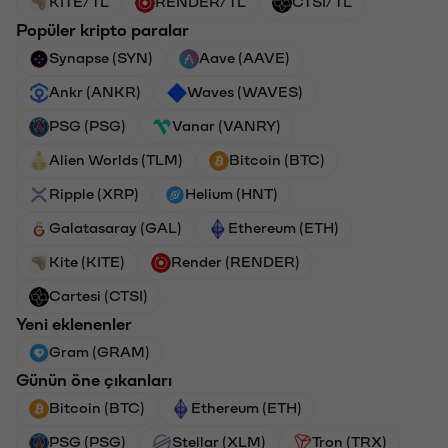
KITE/TL
RENDER/TL
CTSI/TL
Popüler kripto paralar
Synapse (SYN)
Aave (AAVE)
Ankr (ANKR)
Waves (WAVES)
PSG (PSG)
Vanar (VANRY)
Alien Worlds (TLM)
Bitcoin (BTC)
Ripple (XRP)
Helium (HNT)
Galatasaray (GAL)
Ethereum (ETH)
Kite (KITE)
Render (RENDER)
Cartesi (CTSI)
Yeni eklenenler
Gram (GRAM)
Günün öne çıkanları
Bitcoin (BTC)
Ethereum (ETH)
PSG (PSG)
Stellar (XLM)
Tron (TRX)