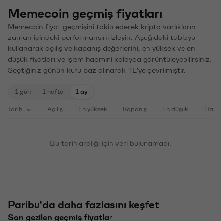
Memecoin geçmiş fiyatları
Memecoin fiyat geçmişini takip ederek kripto varlıkların
zaman içindeki performansını izleyin. Aşağıdaki tabloyu
kullanarak açılış ve kapanış değerlerini, en yüksek ve en
düşük fiyatları ve işlem hacmini kolayca görüntüleyebilirsiniz.
Seçtiğiniz günün kuru baz alınarak TL'ye çevrilmiştir.
1 gün
1 hafta
1 ay
Tarih
Açılış
En yüksek
Kapanış
En düşük
Haci
Bu tarih aralığı için veri bulunamadı.
Paribu'da daha fazlasını keşfet
Son gezilen geçmiş fiyatlar