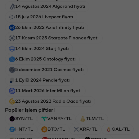
14 Ağustos 2024 Algorand fiyatı
15 july 2026 Livepeer fiyatı
26 Ekim 2022 Axie Infinity fiyatı
17 Kasım 2025 Stargate Finance fiyatı
14 Ekim 2024 Storj fiyatı
6 Ekim 2025 Ontology fiyatı
5 december 2021 Cosmos fiyatı
1 Eylül 2024 Pendle fiyatı
11 Mart 2026 Inter Milan fiyatı
23 Ağustos 2023 Radio Caca fiyatı
Popüler işlem çiftleri
SYN/TL
VANRY/TL
TLM/TL
HNT/TL
BTC/TL
XRP/TL
GAL/TL