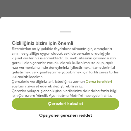
Gizliliğiniz bizim için önemli
Sitemizden en iyi şekilde faydalanabilmeniz için, amaçlarla
sınırlı ve gizliliğe uygun olacak şekilde çerezler aracılığıyla
kişisel verileriniz işlenmektedir. Bu web sitesinin çalışması için
gerekli olan çerezler zorunlu olarak kullanılmakta olup, açık
rıza vermeniz halinde deneyiminizi iyileştirmek, hizmetlerimizi
geliştirmek ve kişiselleştirme yapabilmek için farklı çerez türleri
kullanılabilecektir.
Çerezlerle verdiğiniz izni, istediğiniz zaman
Çerez tercihleri
sayfasını ziyaret ederek değiştirebilirsiniz.
Çerezler yoluyla işlenen kişisel verilerinize dair daha fazla bilgi
için Çerezlere Yönelik Aydınlatma Metni'ni inceleyebilirsiniz.
Çerezleri kabul et
Opsiyonel çerezleri reddet