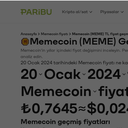
Kripto al/sat
Piyasalar
Anasayfa
Memecoin fiyatı
Memecoin (MEME) TL fiyat geçm
Memecoin (MEME) Ge
Memecoin'in yıllar içindeki fiyat değişimini inceleyin. 
analiz edin.
20 Ocak 2024 tarihindeki Memecoin fiyatı ne k
20
Ocak
2024
Memecoin
fiya
₺0,7645
≈
$0,02
Memecoin geçmiş fiyatları