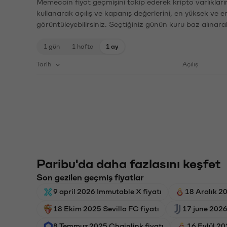
Memecoin fiyat geçmişini takip ederek kripto varlıkları
kullanarak açılış ve kapanış değerlerini, en yüksek ve e
görüntüleyebilirsiniz. Seçtiğiniz günün kuru baz alınarak
1 gün
1 hafta
1 ay
Tarih
Açılış
Paribu'da daha fazlasını keşfet
Son gezilen geçmiş fiyatlar
9 april 2026 Immutable X fiyatı
18 Aralık 2
18 Ekim 2025 Sevilla FC fiyatı
17 june 2026
8 Temmuz 2025 Chainlink fiyatı
16 Eylül 20