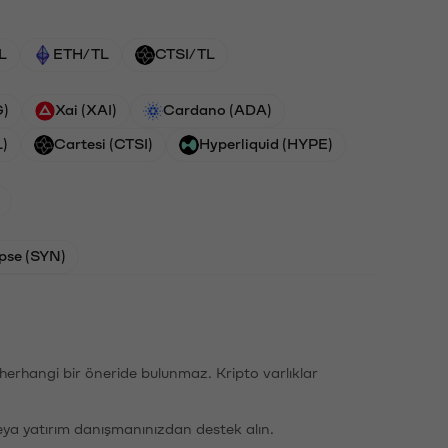
L
ETH/TL
CTSI/TL
G)
Xai (XAI)
Cardano (ADA)
L)
Cartesi (CTSI)
Hyperliquid (HYPE)
pse (SYN)
li herhangi bir öneride bulunmaz. Kripto varlıklar
eya yatırım danışmanınızdan destek alın.