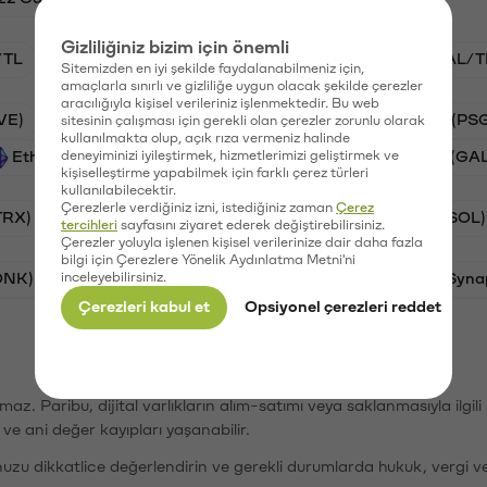
Gizliliğiniz bizim için önemli
/TL
STG/TL
BTC/TL
VANRY/TL
GAL/T
Sitemizden en iyi şekilde faydalanabilmeniz için,
amaçlarla sınırlı ve gizliliğe uygun olacak şekilde çerezler
aracılığıyla kişisel verileriniz işlenmektedir. Bu web
VE)
Synapse (SYN)
Waves (WAVES)
PSG (PS
sitesinin çalışması için gerekli olan çerezler zorunlu olarak
kullanılmakta olup, açık rıza vermeniz halinde
Ethereum (ETH)
deneyiminizi iyileştirmek, hizmetlerimizi geliştirmek ve
Vanar (VANRY)
Galatasaray (GA
kişiselleştirme yapabilmek için farklı çerez türleri
kullanılabilecektir.
Çerezlerle verdiğiniz izni, istediğiniz zaman
Çerez
TRX)
Bitcoin (BTC)
Ripple (XRP)
Solana (SOL)
tercihleri
sayfasını ziyaret ederek değiştirebilirsiniz.
Çerezler yoluyla işlenen kişisel verilerinize dair daha fazla
bilgi için Çerezlere Yönelik Aydınlatma Metni'ni
ONK)
inceleyebilirsiniz.
Ethereum (ETH)
Avalanche (AVAX)
Syna
Çerezleri kabul et
Opsiyonel çerezleri reddet
şımaz. Paribu, dijital varlıkların alım-satımı veya saklanmasıyla ilgi
r ve ani değer kayıpları yaşanabilir.
nuzu dikkatlice değerlendirin ve gerekli durumlarda hukuk, vergi v