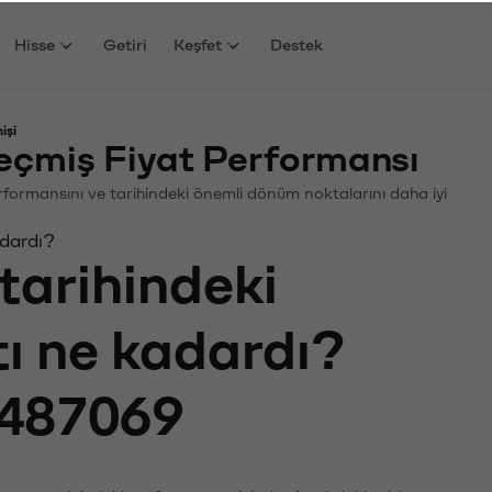
Hisse
Getiri
Keşfet
Destek
işi
çmiş Fiyat Performansı
Performansını ve tarihindeki önemli dönüm noktalarını daha iyi
adardı?
tarihindeki
tı ne kadardı?
487069