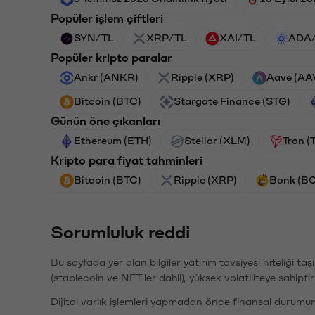
Popüler işlem çiftleri
SYN/TL
XRP/TL
XAI/TL
ADA
Popüler kripto paralar
Ankr (ANKR)
Ripple (XRP)
Aave (AA
Bitcoin (BTC)
Stargate Finance (STG)
Günün öne çıkanları
Ethereum (ETH)
Stellar (XLM)
Tron (
Kripto para fiyat tahminleri
Bitcoin (BTC)
Ripple (XRP)
Bonk (B
Sorumluluk reddi
Bu sayfada yer alan bilgiler yatırım tavsiyesi niteliği ta
(stablecoin ve NFT'ler dahil), yüksek volatiliteye sahipti
Dijital varlık işlemleri yapmadan önce finansal durumu