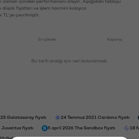
n zaman içindeki performansını izleyin. Aşağıdaki tabloyu
n düşük fiyatları ve işlem hacmini kolayca
 TL'ye çevrilmiştir.
En yüksek
Kapanış
Bu tarih aralığı için veri bulunamadı.
025 Galatasaray fiyatı
24 Temmuz 2021 Cardano fiyatı
 Juventus fiyatı
5 april 2026 The Sandbox fiyatı
18 N
22 Galatasaray fiyatı