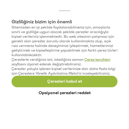
Gizliliğiniz bizim için önemli
Sitemizden en iyi şekilde faydalanabilmeniz için, amaçlarla
sınırlı ve gizliliğe uygun olacak şekilde çerezler aracılığıyla
kişisel verileriniz işlenmektedir. Bu web sitesinin çalışması için
gerekli olan çerezler zorunlu olarak kullanılmakta olup, açık
rıza vermeniz halinde deneyiminizi iyileştirmek, hizmetlerimizi
geliştirmek ve kişiselleştirme yapabilmek için farklı çerez türleri
kullanılabilecektir.
Çerezlerle verdiğiniz izni, istediğiniz zaman
Çerez tercihleri
sayfasını ziyaret ederek değiştirebilirsiniz.
Çerezler yoluyla işlenen kişisel verilerinize dair daha fazla bilgi
için Çerezlere Yönelik Aydınlatma Metni'ni inceleyebilirsiniz.
Çerezleri kabul et
Opsiyonel çerezleri reddet