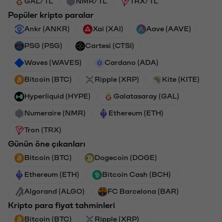
GAL/TL
NMR/TL
TRX/TL
Popüler kripto paralar
Ankr (ANKR)
Xai (XAI)
Aave (AAVE)
PSG (PSG)
Cartesi (CTSI)
Waves (WAVES)
Cardano (ADA)
Bitcoin (BTC)
Ripple (XRP)
Kite (KITE)
Hyperliquid (HYPE)
Galatasaray (GAL)
Numeraire (NMR)
Ethereum (ETH)
Tron (TRX)
Günün öne çıkanları
Bitcoin (BTC)
Dogecoin (DOGE)
Ethereum (ETH)
Bitcoin Cash (BCH)
Algorand (ALGO)
FC Barcelona (BAR)
Kripto para fiyat tahminleri
Bitcoin (BTC)
Ripple (XRP)