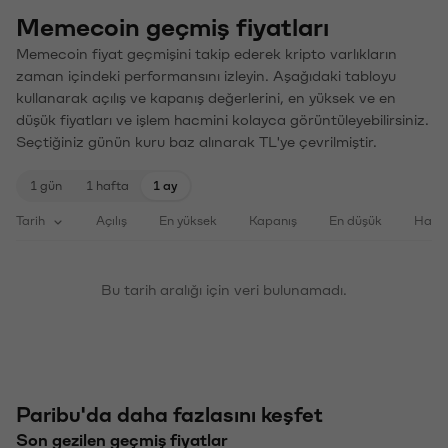
Memecoin geçmiş fiyatları
Memecoin fiyat geçmişini takip ederek kripto varlıkların
zaman içindeki performansını izleyin. Aşağıdaki tabloyu
kullanarak açılış ve kapanış değerlerini, en yüksek ve en
düşük fiyatları ve işlem hacmini kolayca görüntüleyebilirsiniz.
Seçtiğiniz günün kuru baz alınarak TL'ye çevrilmiştir.
1 gün
1 hafta
1 ay
Tarih
Açılış
En yüksek
Kapanış
En düşük
Haci
Bu tarih aralığı için veri bulunamadı.
Paribu'da daha fazlasını keşfet
Son gezilen geçmiş fiyatlar