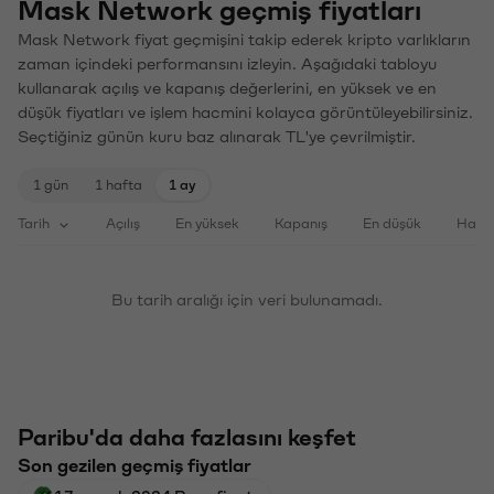
Mask Network geçmiş fiyatları
Mask Network fiyat geçmişini takip ederek kripto varlıkların
zaman içindeki performansını izleyin. Aşağıdaki tabloyu
kullanarak açılış ve kapanış değerlerini, en yüksek ve en
düşük fiyatları ve işlem hacmini kolayca görüntüleyebilirsiniz.
Seçtiğiniz günün kuru baz alınarak TL'ye çevrilmiştir.
1 gün
1 hafta
1 ay
Tarih
Açılış
En yüksek
Kapanış
En düşük
Haci
Bu tarih aralığı için veri bulunamadı.
Paribu'da daha fazlasını keşfet
Son gezilen geçmiş fiyatlar