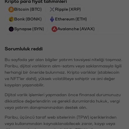
Kripto para fiyat tahminleri
Bitcoin (BTC)
Ripple (XRP)
Bonk (BONK)
Ethereum (ETH)
Synapse (SYN)
Avalanche (AVAX)
Sorumluluk reddi
Bu sayfada yer alan bilgiler yatırım tavsiyesi niteliği taşımaz.
Paribu, dijital varlıkların alım-satımı veya saklanmasıyla ilgili
herhangi bir öneride bulunmaz. Kripto varlıklar (stablecoin
ve NFT'ler dahil), yüksek volatiliteye sahiptir ve ani değer
kayıpları yaşanabilir.
Dijital varlık işlemleri yapmadan önce finansal durumunuzu
dikkatlice değerlendirin ve gerekli durumlarda hukuk, vergi
veya yatırım danışmanınızdan destek alın.
Paribu, üçüncü taraf web sitelerinin (TPW) içeriklerinden
veya kullanımından kaynaklanabilecek zarar, kayıp veya