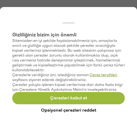
Gizliliğiniz bizim için önemli
Sitemizden en iyi şekilde faydalanabilmeniz için, amaçlarla
sınırlı ve gizliliğe uygun olacak şekilde çerezler aracılığıyla
kişisel verileriniz işlenmektedir. Bu web sitesinin çalışması için
gerekli olan çerezler zorunlu olarak kullanılmakta olup, açık
rıza vermeniz halinde deneyiminizi iyileştirmek, hizmetlerimizi
geliştirmek ve kişiselleştirme yapabilmek için farklı çerez türleri
kullanılabilecektir.
Çerezlerle verdiğiniz izni, istediğiniz zaman
Çerez tercihleri
sayfasını ziyaret ederek değiştirebilirsiniz.
Çerezler yoluyla işlenen kişisel verilerinize dair daha fazla bilgi
için Çerezlere Yönelik Aydınlatma Metni'ni inceleyebilirsiniz.
Çerezleri kabul et
Opsiyonel çerezleri reddet