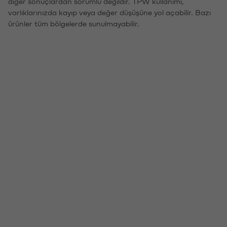
diğer sonuçlardan sorumlu değildir. TPW kullanımı,
varlıklarınızda kayıp veya değer düşüşüne yol açabilir. Bazı
ürünler tüm bölgelerde sunulmayabilir.