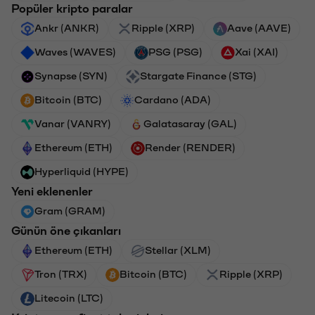
Popüler kripto paralar
Ankr (ANKR)
Ripple (XRP)
Aave (AAVE)
Waves (WAVES)
PSG (PSG)
Xai (XAI)
Synapse (SYN)
Stargate Finance (STG)
Bitcoin (BTC)
Cardano (ADA)
Vanar (VANRY)
Galatasaray (GAL)
Ethereum (ETH)
Render (RENDER)
Hyperliquid (HYPE)
Yeni eklenenler
Gram (GRAM)
Günün öne çıkanları
Ethereum (ETH)
Stellar (XLM)
Tron (TRX)
Bitcoin (BTC)
Ripple (XRP)
Litecoin (LTC)