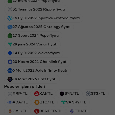
17 march 2024 Pepe fiyatı
31 Temmuz 2022 Ripple fiyatı
16 Eylül 2022 Injective Protocol fiyatı
27 Ağustos 2025 Ontology fiyatı
17 Şubat 2024 Pepe fiyatı
29 june 2024 Vanar fiyatı
14 Eylül 2022 Waves fiyatı
20 Kasım 2021 Chainlink fiyatı
6 Mart 2022 Axie Infinity fiyatı
19 Mart 2026 Drift fiyatı
Popüler işlem çiftleri
XRP/TL
XAI/TL
SYN/TL
STG/TL
ADA/TL
BTC/TL
VANRY/TL
GAL/TL
RENDER/TL
ETH/TL