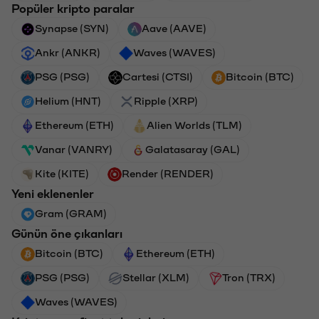
Popüler kripto paralar
Synapse (SYN)
Aave (AAVE)
Ankr (ANKR)
Waves (WAVES)
PSG (PSG)
Cartesi (CTSI)
Bitcoin (BTC)
Helium (HNT)
Ripple (XRP)
Ethereum (ETH)
Alien Worlds (TLM)
Vanar (VANRY)
Galatasaray (GAL)
Kite (KITE)
Render (RENDER)
Yeni eklenenler
Gram (GRAM)
Günün öne çıkanları
Bitcoin (BTC)
Ethereum (ETH)
PSG (PSG)
Stellar (XLM)
Tron (TRX)
Waves (WAVES)