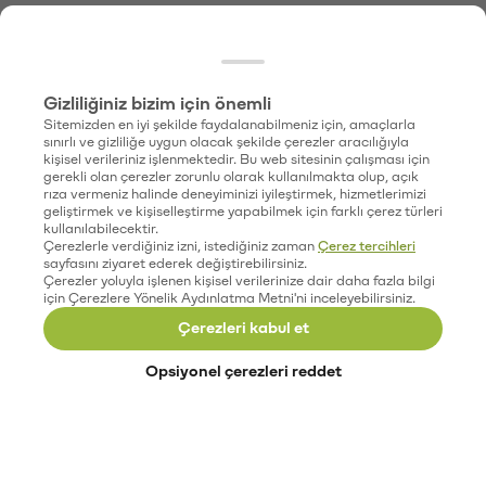
Gizliliğiniz bizim için önemli
Sitemizden en iyi şekilde faydalanabilmeniz için, amaçlarla
sınırlı ve gizliliğe uygun olacak şekilde çerezler aracılığıyla
kişisel verileriniz işlenmektedir. Bu web sitesinin çalışması için
gerekli olan çerezler zorunlu olarak kullanılmakta olup, açık
rıza vermeniz halinde deneyiminizi iyileştirmek, hizmetlerimizi
geliştirmek ve kişiselleştirme yapabilmek için farklı çerez türleri
kullanılabilecektir.
Çerezlerle verdiğiniz izni, istediğiniz zaman
Çerez tercihleri
sayfasını ziyaret ederek değiştirebilirsiniz.
Çerezler yoluyla işlenen kişisel verilerinize dair daha fazla bilgi
için Çerezlere Yönelik Aydınlatma Metni'ni inceleyebilirsiniz.
Çerezleri kabul et
Opsiyonel çerezleri reddet