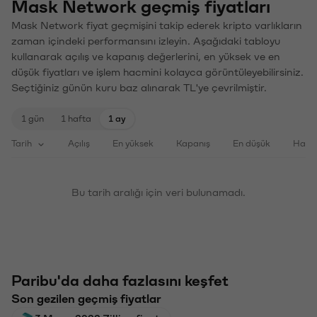
Mask Network geçmiş fiyatları
Mask Network fiyat geçmişini takip ederek kripto varlıkların
zaman içindeki performansını izleyin. Aşağıdaki tabloyu
kullanarak açılış ve kapanış değerlerini, en yüksek ve en
düşük fiyatları ve işlem hacmini kolayca görüntüleyebilirsiniz.
Seçtiğiniz günün kuru baz alınarak TL'ye çevrilmiştir.
1 gün
1 hafta
1 ay
Tarih
Açılış
En yüksek
Kapanış
En düşük
Haci
Bu tarih aralığı için veri bulunamadı.
Paribu'da daha fazlasını keşfet
Son gezilen geçmiş fiyatlar