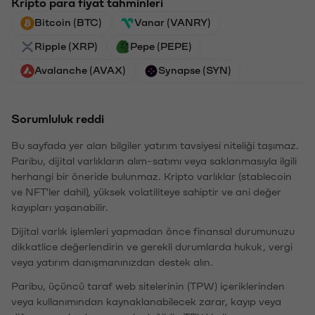
Kripto para fiyat tahminleri
Bitcoin (BTC)
Vanar (VANRY)
Ripple (XRP)
Pepe (PEPE)
Avalanche (AVAX)
Synapse (SYN)
Sorumluluk reddi
Bu sayfada yer alan bilgiler yatırım tavsiyesi niteliği taşımaz.
Paribu, dijital varlıkların alım-satımı veya saklanmasıyla ilgili
herhangi bir öneride bulunmaz. Kripto varlıklar (stablecoin
ve NFT'ler dahil), yüksek volatiliteye sahiptir ve ani değer
kayıpları yaşanabilir.
Dijital varlık işlemleri yapmadan önce finansal durumunuzu
dikkatlice değerlendirin ve gerekli durumlarda hukuk, vergi
veya yatırım danışmanınızdan destek alın.
Paribu, üçüncü taraf web sitelerinin (TPW) içeriklerinden
veya kullanımından kaynaklanabilecek zarar, kayıp veya