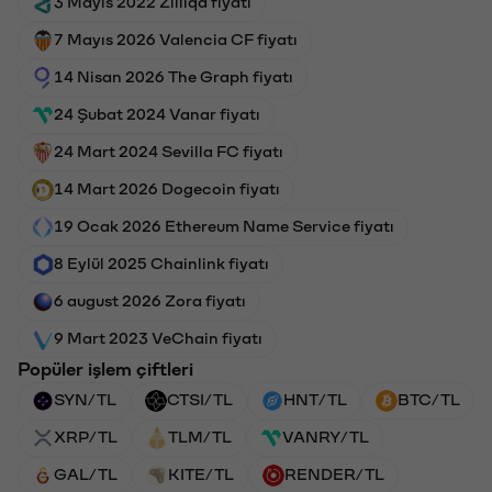
3 Mayıs 2022 Zilliqa fiyatı
7 Mayıs 2026 Valencia CF fiyatı
14 Nisan 2026 The Graph fiyatı
24 Şubat 2024 Vanar fiyatı
24 Mart 2024 Sevilla FC fiyatı
14 Mart 2026 Dogecoin fiyatı
19 Ocak 2026 Ethereum Name Service fiyatı
8 Eylül 2025 Chainlink fiyatı
6 august 2026 Zora fiyatı
9 Mart 2023 VeChain fiyatı
Popüler işlem çiftleri
SYN/TL
CTSI/TL
HNT/TL
BTC/TL
XRP/TL
TLM/TL
VANRY/TL
GAL/TL
KITE/TL
RENDER/TL