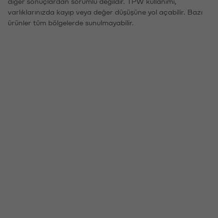
diğer sonuçlardan sorumlu değildir. TPW kullanımı,
varlıklarınızda kayıp veya değer düşüşüne yol açabilir. Bazı
ürünler tüm bölgelerde sunulmayabilir.