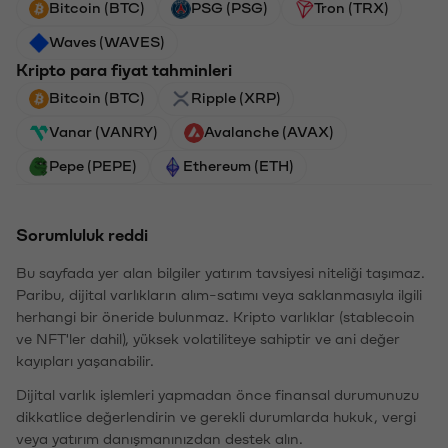
Bitcoin (BTC)
PSG (PSG)
Tron (TRX)
Waves (WAVES)
Kripto para fiyat tahminleri
Bitcoin (BTC)
Ripple (XRP)
Vanar (VANRY)
Avalanche (AVAX)
Pepe (PEPE)
Ethereum (ETH)
Sorumluluk reddi
Bu sayfada yer alan bilgiler yatırım tavsiyesi niteliği taşımaz.
Paribu, dijital varlıkların alım-satımı veya saklanmasıyla ilgili
herhangi bir öneride bulunmaz. Kripto varlıklar (stablecoin
ve NFT'ler dahil), yüksek volatiliteye sahiptir ve ani değer
kayıpları yaşanabilir.
Dijital varlık işlemleri yapmadan önce finansal durumunuzu
dikkatlice değerlendirin ve gerekli durumlarda hukuk, vergi
veya yatırım danışmanınızdan destek alın.