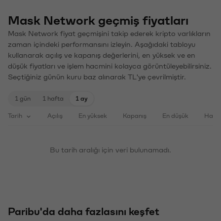
Mask Network geçmiş fiyatları
Mask Network fiyat geçmişini takip ederek kripto varlıkların
zaman içindeki performansını izleyin. Aşağıdaki tabloyu
kullanarak açılış ve kapanış değerlerini, en yüksek ve en
düşük fiyatları ve işlem hacmini kolayca görüntüleyebilirsiniz.
Seçtiğiniz günün kuru baz alınarak TL'ye çevrilmiştir.
1 gün
1 hafta
1 ay
Tarih
Açılış
En yüksek
Kapanış
En düşük
Haci
Bu tarih aralığı için veri bulunamadı.
Paribu'da daha fazlasını keşfet