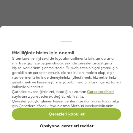
Gizliliğiniz bizim için önemli
Sitemizden en iyi şekilde faydalanabilmeniz için, amaçlarla
sınırlı ve gizliliğe uygun olacak şekilde çerezler aracılığıyla
kişisel verileriniz işlenmektedir. Bu web sitesinin çalışması için
gerekli olan çerezler zorunlu olarak kullanılmakta olup, açık
rıza vermeniz halinde deneyiminizi iyileştirmek, hizmetlerimizi
geliştirmek ve kişiselleştirme yapabilmek için farklı çerez türleri
kullanılabilecektir.
Çerezlerle verdiğiniz izni, istediğiniz zaman
Çerez tercihleri
sayfasını ziyaret ederek değiştirebilirsiniz.
Çerezler yoluyla işlenen kişisel verilerinize dair daha fazla bilgi
için Çerezlere Yönelik Aydınlatma Metni'ni inceleyebilirsiniz.
Çerezleri kabul et
Opsiyonel çerezleri reddet