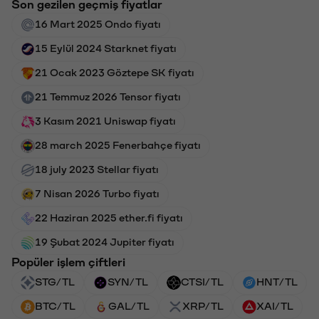
Son gezilen geçmiş fiyatlar
16 Mart 2025 Ondo fiyatı
15 Eylül 2024 Starknet fiyatı
21 Ocak 2023 Göztepe SK fiyatı
21 Temmuz 2026 Tensor fiyatı
3 Kasım 2021 Uniswap fiyatı
28 march 2025 Fenerbahçe fiyatı
18 july 2023 Stellar fiyatı
7 Nisan 2026 Turbo fiyatı
22 Haziran 2025 ether.fi fiyatı
19 Şubat 2024 Jupiter fiyatı
Popüler işlem çiftleri
STG/TL
SYN/TL
CTSI/TL
HNT/TL
BTC/TL
GAL/TL
XRP/TL
XAI/TL