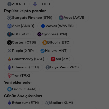
ZRO/TL
ETH/TL
Popüler kripto paralar
Stargate Finance (STG)
Aave (AAVE)
Ankr (ANKR)
Waves (WAVES)
PSG (PSG)
Synapse (SYN)
Cartesi (CTSI)
Bitcoin (BTC)
Ripple (XRP)
Helium (HNT)
Galatasaray (GAL)
Xai (XAI)
Ethereum (ETH)
LayerZero (ZRO)
Tron (TRX)
Yeni eklenenler
Gram (GRAM)
Günün öne çıkanları
Ethereum (ETH)
Stellar (XLM)