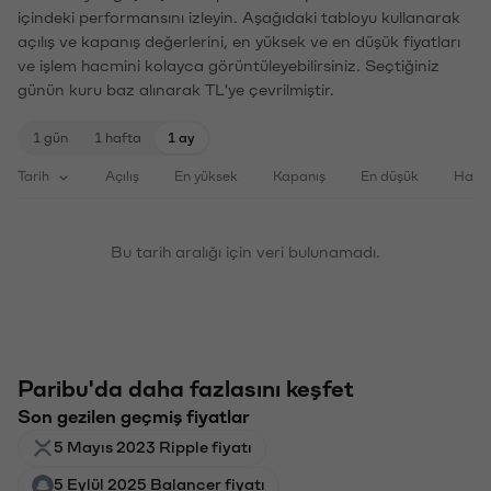
içindeki performansını izleyin. Aşağıdaki tabloyu kullanarak
açılış ve kapanış değerlerini, en yüksek ve en düşük fiyatları
ve işlem hacmini kolayca görüntüleyebilirsiniz. Seçtiğiniz
günün kuru baz alınarak TL'ye çevrilmiştir.
1 gün
1 hafta
1 ay
Tarih
Açılış
En yüksek
Kapanış
En düşük
Haci
Bu tarih aralığı için veri bulunamadı.
Paribu'da daha fazlasını keşfet
Son gezilen geçmiş fiyatlar
5 Mayıs 2023 Ripple fiyatı
5 Eylül 2025 Balancer fiyatı