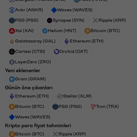
Ankr (ANKR)
Waves (WAVES)
PSG (PSG)
Synapse (SYN)
Ripple (XRP)
Xai (XAI)
Helium (HNT)
Bitcoin (BTC)
Galatasaray (GAL)
Ethereum (ETH)
Cartesi (CTSI)
Orchid (OXT)
LayerZero (ZRO)
Yeni eklenenler
Gram (GRAM)
Günün öne çıkanları
Ethereum (ETH)
Stellar (XLM)
Bitcoin (BTC)
PSG (PSG)
Tron (TRX)
Waves (WAVES)
Kripto para fiyat tahminleri
Bitcoin (BTC)
Ripple (XRP)