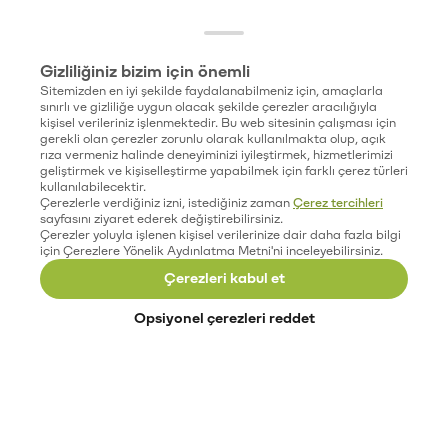
Gizliliğiniz bizim için önemli
Sitemizden en iyi şekilde faydalanabilmeniz için, amaçlarla
sınırlı ve gizliliğe uygun olacak şekilde çerezler aracılığıyla
kişisel verileriniz işlenmektedir. Bu web sitesinin çalışması için
gerekli olan çerezler zorunlu olarak kullanılmakta olup, açık
rıza vermeniz halinde deneyiminizi iyileştirmek, hizmetlerimizi
geliştirmek ve kişiselleştirme yapabilmek için farklı çerez türleri
kullanılabilecektir.
Çerezlerle verdiğiniz izni, istediğiniz zaman
Çerez tercihleri
sayfasını ziyaret ederek değiştirebilirsiniz.
Çerezler yoluyla işlenen kişisel verilerinize dair daha fazla bilgi
için Çerezlere Yönelik Aydınlatma Metni'ni inceleyebilirsiniz.
Çerezleri kabul et
Opsiyonel çerezleri reddet
Paribu’yu keşfet