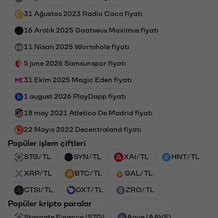
31 Ağustos 2023 Radio Caca fiyatı
16 Aralık 2025 Goatseus Maximus fiyatı
11 Nisan 2025 Wormhole fiyatı
5 june 2026 Samsunspor fiyatı
31 Ekim 2025 Magic Eden fiyatı
1 august 2026 PlayDapp fiyatı
18 may 2021 Atletico De Madrid fiyatı
22 Mayıs 2022 Decentraland fiyatı
Popüler işlem çiftleri
STG/TL
SYN/TL
XAI/TL
HNT/TL
XRP/TL
BTC/TL
GAL/TL
CTSI/TL
OXT/TL
ZRO/TL
Popüler kripto paralar
Stargate Finance (STG)
Aave (AAVE)