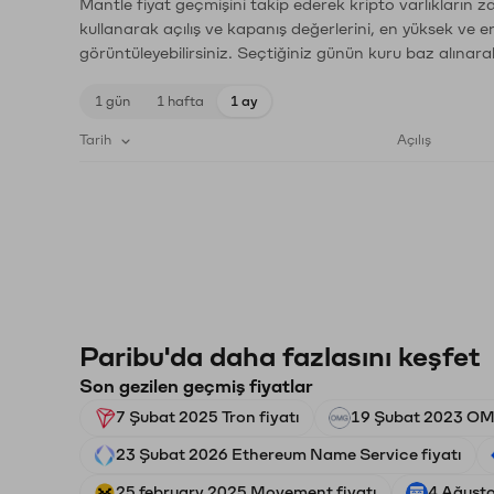
Mantle fiyat geçmişini takip ederek kripto varlıkların 
kullanarak açılış ve kapanış değerlerini, en yüksek ve e
görüntüleyebilirsiniz. Seçtiğiniz günün kuru baz alınarak
1 gün
1 hafta
1 ay
Tarih
Açılış
Paribu'da daha fazlasını keşfet
Son gezilen geçmiş fiyatlar
7 Şubat 2025 Tron fiyatı
19 Şubat 2023 OM
23 Şubat 2026 Ethereum Name Service fiyatı
25 february 2025 Movement fiyatı
4 Ağusto