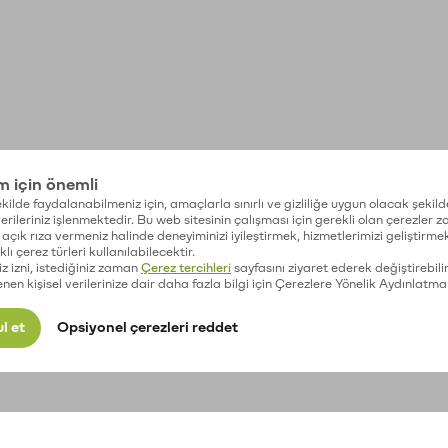
im için önemli
kilde faydalanabilmeniz için, amaçlarla sınırlı ve gizliliğe uygun olacak şekild
 verileriniz işlenmektedir. Bu web sitesinin çalışması için gerekli olan çerezler 
açık rıza vermeniz halinde deneyiminizi iyileştirmek, hizmetlerimizi geliştirmek
lı çerez türleri kullanılabilecektir.
iz izni, istediğiniz zaman
Çerez tercihleri
sayfasını ziyaret ederek değiştirebilir
enen kişisel verilerinize dair daha fazla bilgi için Çerezlere Yönelik Aydınlatma
l et
Opsiyonel çerezleri reddet