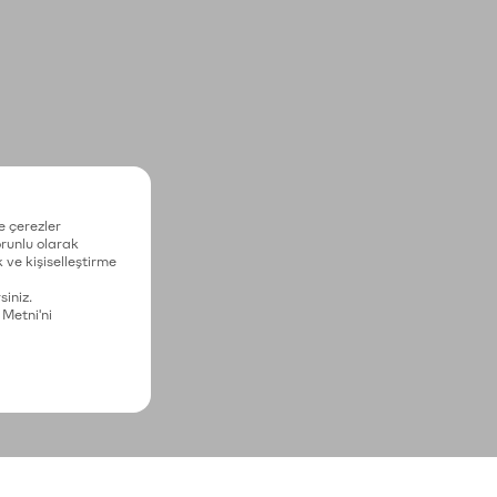
e çerezler
zorunlu olarak
 ve kişiselleştirme
siniz.
 Metni'ni