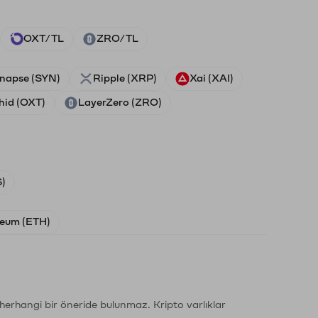
OXT/TL
ZRO/TL
napse (SYN)
Ripple (XRP)
Xai (XAI)
hid (OXT)
LayerZero (ZRO)
)
eum (ETH)
li herhangi bir öneride bulunmaz. Kripto varlıklar