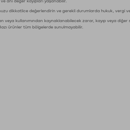
r ve ani değer kayıpları yaşanabilir.
nuzu dikkatlice değerlendirin ve gerekli durumlarda hukuk, vergi v
den veya kullanımından kaynaklanabilecek zarar, kayıp veya diğer 
Bazı ürünler tüm bölgelerde sunulmayabilir.