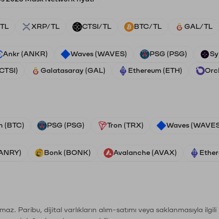
TL
XRP/TL
CTSI/TL
BTC/TL
GAL/TL
Ankr (ANKR)
Waves (WAVES)
PSG (PSG)
Sy
(CTSI)
Galatasaray (GAL)
Ethereum (ETH)
Orc
n (BTC)
PSG (PSG)
Tron (TRX)
Waves (WAVES
VANRY)
Bonk (BONK)
Avalanche (AVAX)
Ether
şımaz. Paribu, dijital varlıkların alım-satımı veya saklanmasıyla ilgi