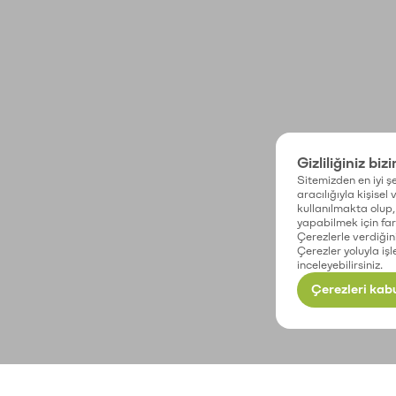
Gizliliğiniz biz
Sitemizden en iyi şe
aracılığıyla kişisel
kullanılmakta olup, 
yapabilmek için fark
Çerezlerle verdiğin
Çerezler yoluyla işl
inceleyebilirsiniz.
Çerezleri kabu