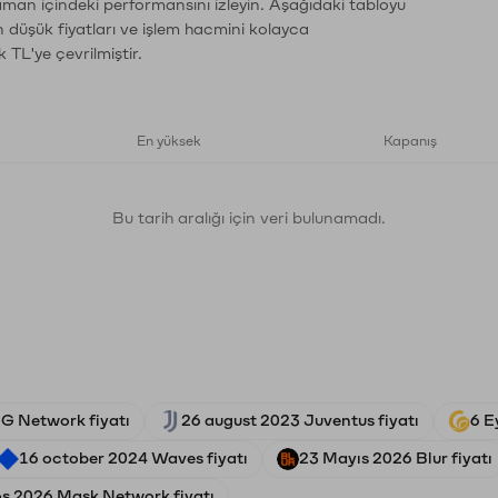
zaman içindeki performansını izleyin. Aşağıdaki tabloyu
n düşük fiyatları ve işlem hacmini kolayca
 TL'ye çevrilmiştir.
En yüksek
Kapanış
Bu tarih aralığı için veri bulunamadı.
G Network fiyatı
26 august 2023 Juventus fiyatı
6 E
16 october 2024 Waves fiyatı
23 Mayıs 2026 Blur fiyatı
s 2026 Mask Network fiyatı