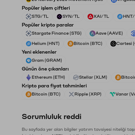
Popüler işlem çiftleri
STG/TL
SYN/TL
XAI/TL
HNT/
Popüler kripto paralar
Stargate Finance (STG)
Aave (AAVE)
Helium (HNT)
Bitcoin (BTC)
Cartesi 
Yeni eklenenler
Gram (GRAM)
Günün öne çıkanları
Ethereum (ETH)
Stellar (XLM)
Bitcoi
Kripto para fiyat tahminleri
Bitcoin (BTC)
Ripple (XRP)
Vanar (
Sorumluluk reddi
Bu sayfada yer alan bilgiler yatırım tavsiyesi niteliği ta