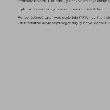
(stablecoin ve NFT'ler dahil), yüksek volatiliteye sahipti
Dijital varlık işlemleri yapmadan önce finansal durumu
Paribu, üçüncü taraf web sitelerinin (TPW) içeriklerin
varlıklarınızda kayıp veya değer düşüşüne yol açabilir. 