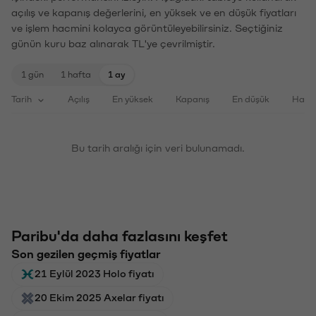
açılış ve kapanış değerlerini, en yüksek ve en düşük fiyatları
ve işlem hacmini kolayca görüntüleyebilirsiniz. Seçtiğiniz
günün kuru baz alınarak TL'ye çevrilmiştir.
1 gün
1 hafta
1 ay
Tarih
Açılış
En yüksek
Kapanış
En düşük
Haci
Bu tarih aralığı için veri bulunamadı.
Paribu'da daha fazlasını keşfet
Son gezilen geçmiş fiyatlar
21 Eylül 2023 Holo fiyatı
20 Ekim 2025 Axelar fiyatı