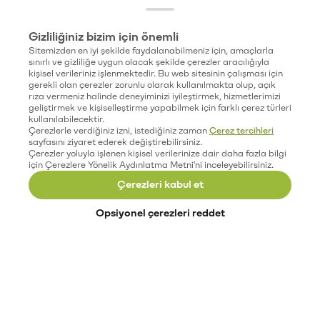
Gizliliğiniz bizim için önemli
Sitemizden en iyi şekilde faydalanabilmeniz için, amaçlarla
sınırlı ve gizliliğe uygun olacak şekilde çerezler aracılığıyla
kişisel verileriniz işlenmektedir. Bu web sitesinin çalışması için
gerekli olan çerezler zorunlu olarak kullanılmakta olup, açık
rıza vermeniz halinde deneyiminizi iyileştirmek, hizmetlerimizi
geliştirmek ve kişiselleştirme yapabilmek için farklı çerez türleri
kullanılabilecektir.
Çerezlerle verdiğiniz izni, istediğiniz zaman
Çerez tercihleri
sayfasını ziyaret ederek değiştirebilirsiniz.
Çerezler yoluyla işlenen kişisel verilerinize dair daha fazla bilgi
için Çerezlere Yönelik Aydınlatma Metni'ni inceleyebilirsiniz.
Çerezleri kabul et
Opsiyonel çerezleri reddet
Paribu’yu keşfet