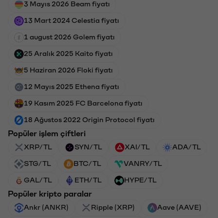
3 Mayıs 2026 Beam fiyatı
13 Mart 2024 Celestia fiyatı
1 august 2026 Golem fiyatı
25 Aralık 2025 Kaito fiyatı
5 Haziran 2026 Floki fiyatı
12 Mayıs 2025 Ethena fiyatı
19 Kasım 2025 FC Barcelona fiyatı
18 Ağustos 2022 Origin Protocol fiyatı
Popüler işlem çiftleri
XRP/TL
SYN/TL
XAI/TL
ADA/TL
STG/TL
BTC/TL
VANRY/TL
GAL/TL
ETH/TL
HYPE/TL
Popüler kripto paralar
Ankr (ANKR)
Ripple (XRP)
Aave (AAVE)