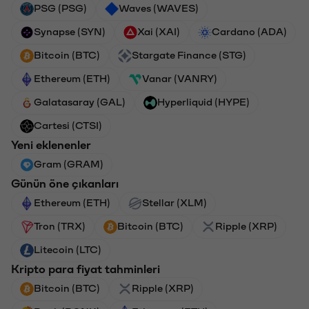
PSG (PSG)
Waves (WAVES)
Synapse (SYN)
Xai (XAI)
Cardano (ADA)
Bitcoin (BTC)
Stargate Finance (STG)
Ethereum (ETH)
Vanar (VANRY)
Galatasaray (GAL)
Hyperliquid (HYPE)
Cartesi (CTSI)
Yeni eklenenler
Gram (GRAM)
Günün öne çıkanları
Ethereum (ETH)
Stellar (XLM)
Tron (TRX)
Bitcoin (BTC)
Ripple (XRP)
Litecoin (LTC)
Kripto para fiyat tahminleri
Bitcoin (BTC)
Ripple (XRP)