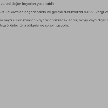
r ve ani değer kayıpları yaşanabilir.
nuzu dikkatlice değerlendirin ve gerekli durumlarda hukuk, vergi v
den veya kullanımından kaynaklanabilecek zarar, kayıp veya diğer 
Bazı ürünler tüm bölgelerde sunulmayabilir.