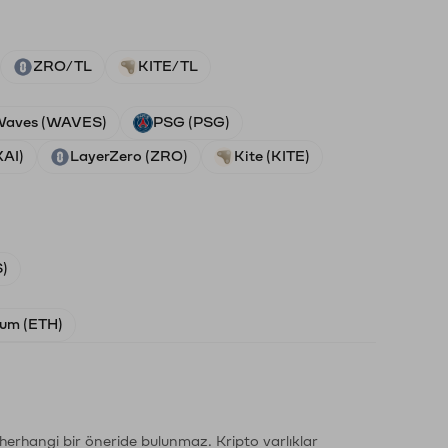
ZRO/TL
KITE/TL
aves (WAVES)
PSG (PSG)
XAI)
LayerZero (ZRO)
Kite (KITE)
)
um (ETH)
li herhangi bir öneride bulunmaz. Kripto varlıklar