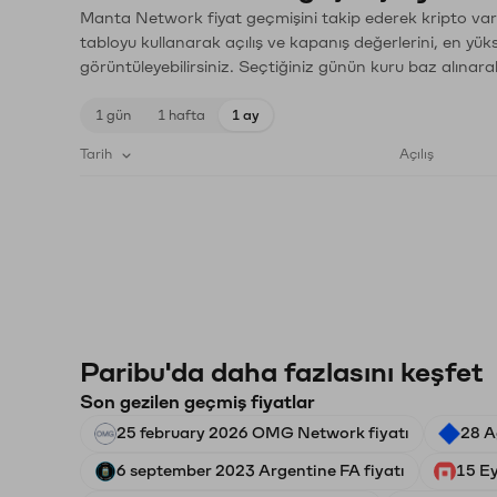
Manta Network fiyat geçmişini takip ederek kripto varl
tabloyu kullanarak açılış ve kapanış değerlerini, en yük
görüntüleyebilirsiniz. Seçtiğiniz günün kuru baz alınarak
1 gün
1 hafta
1 ay
Tarih
Açılış
Paribu'da daha fazlasını keşfet
Son gezilen geçmiş fiyatlar
25 february 2026 OMG Network fiyatı
28 A
6 september 2023 Argentine FA fiyatı
15 Ey