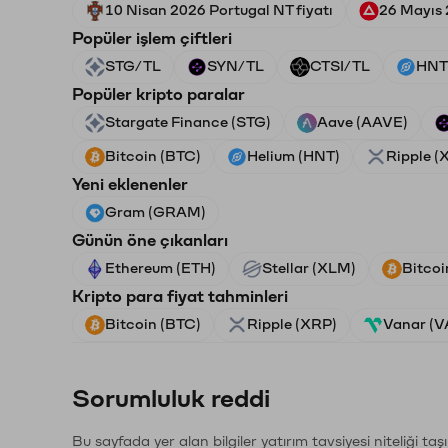
10 Nisan 2026 Portugal NT fiyatı
26 Mayıs 
Popüler işlem çiftleri
STG/TL
SYN/TL
CTSI/TL
HNT
Popüler kripto paralar
Stargate Finance (STG)
Aave (AAVE)
Bitcoin (BTC)
Helium (HNT)
Ripple (
Yeni eklenenler
Gram (GRAM)
Günün öne çıkanları
Ethereum (ETH)
Stellar (XLM)
Bitcoi
Kripto para fiyat tahminleri
Bitcoin (BTC)
Ripple (XRP)
Vanar (
Sorumluluk reddi
Bu sayfada yer alan bilgiler yatırım tavsiyesi niteliği ta