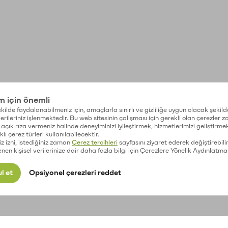
im için önemli
kilde faydalanabilmeniz için, amaçlarla sınırlı ve gizliliğe uygun olacak şekild
 verileriniz işlenmektedir. Bu web sitesinin çalışması için gerekli olan çerezler 
açık rıza vermeniz halinde deneyiminizi iyileştirmek, hizmetlerimizi geliştirmek
lı çerez türleri kullanılabilecektir.
iz izni, istediğiniz zaman
Çerez tercihleri
sayfasını ziyaret ederek değiştirebilir
enen kişisel verilerinize dair daha fazla bilgi için Çerezlere Yönelik Aydınlatma
l et
Opsiyonel çerezleri reddet