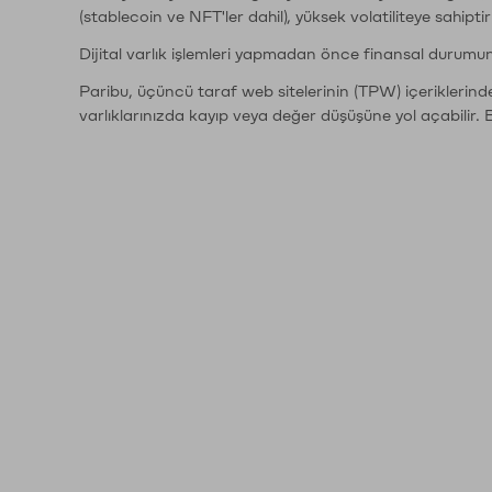
(stablecoin ve NFT'ler dahil), yüksek volatiliteye sahipti
Dijital varlık işlemleri yapmadan önce finansal durumu
Paribu, üçüncü taraf web sitelerinin (TPW) içeriklerin
varlıklarınızda kayıp veya değer düşüşüne yol açabilir. 