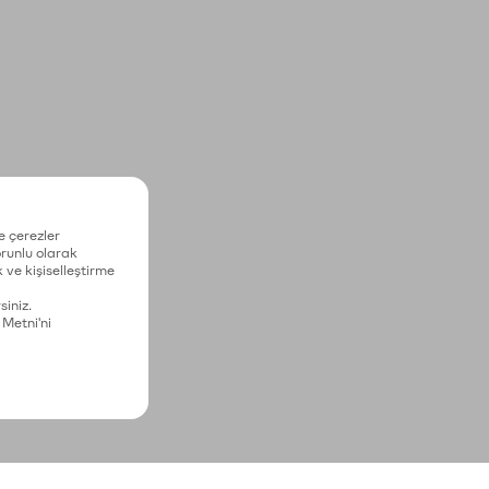
e çerezler
zorunlu olarak
 ve kişiselleştirme
siniz.
 Metni'ni