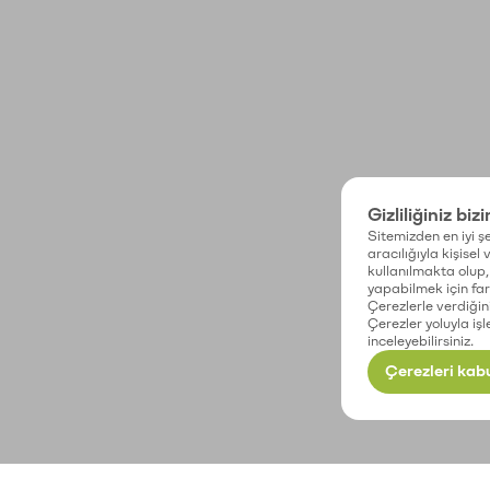
Gizliliğiniz biz
Sitemizden en iyi şe
aracılığıyla kişisel
kullanılmakta olup, 
yapabilmek için fark
Çerezlerle verdiğin
Çerezler yoluyla işl
inceleyebilirsiniz.
Çerezleri kabu