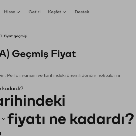
Hisse
Getiri
Keşfet
Destek
 fiyat geçmişi
) Geçmiş Fiyat
eyin. Performansını ve tarihindeki önemli dönüm noktalarını
e kadardı?
arihindeki
fiyatı ne kadardı?
ı