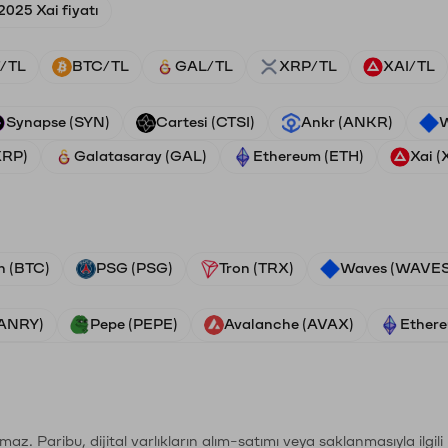
2025 Xai fiyatı
/TL
BTC/TL
GAL/TL
XRP/TL
XAI/TL
Synapse (SYN)
Cartesi (CTSI)
Ankr (ANKR)
W
XRP)
Galatasaray (GAL)
Ethereum (ETH)
Xai (
n (BTC)
PSG (PSG)
Tron (TRX)
Waves (WAVES
VANRY)
Pepe (PEPE)
Avalanche (AVAX)
Ethere
şımaz. Paribu, dijital varlıkların alım-satımı veya saklanmasıyla ilgi