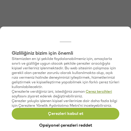
Gizliliğiniz bizim için önemli
Sitemizden en iyi şekilde faydalanabilmeniz için, amaçlarla
sınırlı ve gizliliğe uygun olacak şekilde çerezler aracılığıyla
kişisel verileriniz işlenmektedir. Bu web sitesinin çalışması için
gerekli olan çerezler zorunlu olarak kullanılmakta olup, açık
rıza vermeniz halinde deneyiminizi iyileştirmek, hizmetlerimizi
geliştirmek ve kişiselleştirme yapabilmek için farklı çerez türleri
kullanılabilecektir.
Çerezlerle verdiğiniz izni, istediğiniz zaman
Çerez tercihleri
sayfasını ziyaret ederek değiştirebilirsiniz.
Çerezler yoluyla işlenen kişisel verilerinize dair daha fazla bilgi
için Çerezlere Yönelik Aydınlatma Metni'ni inceleyebilirsiniz.
Çerezleri kabul et
Opsiyonel çerezleri reddet