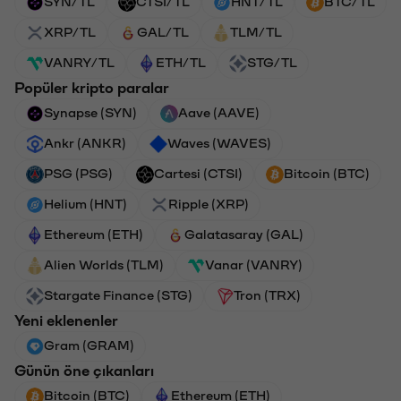
SYN/TL
CTSI/TL
HNT/TL
BTC/TL
XRP/TL
GAL/TL
TLM/TL
VANRY/TL
ETH/TL
STG/TL
Popüler kripto paralar
Synapse (SYN)
Aave (AAVE)
Ankr (ANKR)
Waves (WAVES)
PSG (PSG)
Cartesi (CTSI)
Bitcoin (BTC)
Helium (HNT)
Ripple (XRP)
Ethereum (ETH)
Galatasaray (GAL)
Alien Worlds (TLM)
Vanar (VANRY)
Stargate Finance (STG)
Tron (TRX)
Yeni eklenenler
Gram (GRAM)
Günün öne çıkanları
Bitcoin (BTC)
Ethereum (ETH)