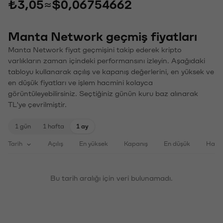
₺3,05
≈
$0,06754662
Manta Network geçmiş fiyatları
Manta Network fiyat geçmişini takip ederek kripto
varlıkların zaman içindeki performansını izleyin. Aşağıdaki
tabloyu kullanarak açılış ve kapanış değerlerini, en yüksek ve
en düşük fiyatları ve işlem hacmini kolayca
görüntüleyebilirsiniz. Seçtiğiniz günün kuru baz alınarak
TL'ye çevrilmiştir.
1 gün
1 hafta
1 ay
Tarih
Açılış
En yüksek
Kapanış
En düşük
Haci
Bu tarih aralığı için veri bulunamadı.