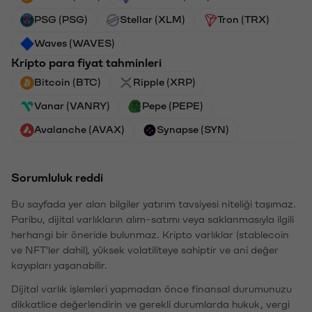
PSG (PSG)
Stellar (XLM)
Tron (TRX)
Waves (WAVES)
Kripto para fiyat tahminleri
Bitcoin (BTC)
Ripple (XRP)
Vanar (VANRY)
Pepe (PEPE)
Avalanche (AVAX)
Synapse (SYN)
Sorumluluk reddi
Bu sayfada yer alan bilgiler yatırım tavsiyesi niteliği taşımaz.
Paribu, dijital varlıkların alım-satımı veya saklanmasıyla ilgili
herhangi bir öneride bulunmaz. Kripto varlıklar (stablecoin
ve NFT'ler dahil), yüksek volatiliteye sahiptir ve ani değer
kayıpları yaşanabilir.
Dijital varlık işlemleri yapmadan önce finansal durumunuzu
dikkatlice değerlendirin ve gerekli durumlarda hukuk, vergi