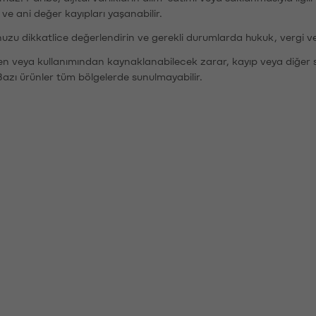
r ve ani değer kayıpları yaşanabilir.
nuzu dikkatlice değerlendirin ve gerekli durumlarda hukuk, vergi v
den veya kullanımından kaynaklanabilecek zarar, kayıp veya diğer 
Bazı ürünler tüm bölgelerde sunulmayabilir.