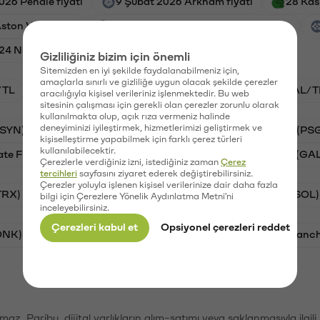
026 Pendle fiyatı
9 Şubat 2026 Arkham fiyatı
28 Kas
ton Villa fiyatı
31 Mayıs 2026 Falcon Finance fiyatı
24 Numeraire fiyatı
Gizliliğiniz bizim için önemli
Sitemizden en iyi şekilde faydalanabilmeniz için,
amaçlarla sınırlı ve gizliliğe uygun olacak şekilde çerezler
/TL
STG/TL
BTC/TL
VANRY/TL
GAL/T
aracılığıyla kişisel verileriniz işlenmektedir. Bu web
sitesinin çalışması için gerekli olan çerezler zorunlu olarak
kullanılmakta olup, açık rıza vermeniz halinde
deneyiminizi iyileştirmek, hizmetlerimizi geliştirmek ve
(SYN)
Aave (AAVE)
Waves (WAVES)
PSG (PS
kişiselleştirme yapabilmek için farklı çerez türleri
kullanılabilecektir.
ate Finance (STG)
Vanar (VANRY)
Galatasaray (GA
Çerezlerle verdiğiniz izni, istediğiniz zaman
Çerez
tercihleri
sayfasını ziyaret ederek değiştirebilirsiniz.
Çerezler yoluyla işlenen kişisel verilerinize dair daha fazla
TRX)
Bitcoin (BTC)
Ripple (XRP)
Solana (SOL)
bilgi için Çerezlere Yönelik Aydınlatma Metni'ni
inceleyebilirsiniz.
Çerezleri kabul et
Opsiyonel çerezleri reddet
ONK)
Ethereum (ETH)
Synapse (SYN)
Avalanc
şımaz. Paribu, dijital varlıkların alım-satımı veya saklanmasıyla ilgi