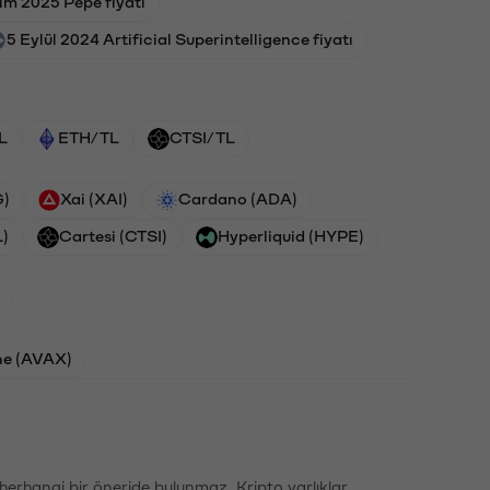
ım 2025 Pepe fiyatı
5 Eylül 2024 Artificial Superintelligence fiyatı
L
ETH/TL
CTSI/TL
G)
Xai (XAI)
Cardano (ADA)
L)
Cartesi (CTSI)
Hyperliquid (HYPE)
he (AVAX)
li herhangi bir öneride bulunmaz. Kripto varlıklar