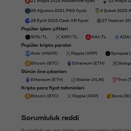
21 Mayıs 2025 Avalanche fiyatı
22 Mayıs 2
28 Ağustos 2021 PSG fiyatı
4 Şubat 2025 As
28 Eylül 2025 Ceek VR fiyatı
27 Haziran 20
Popüler işlem çiftleri
SYN/TL
XRP/TL
XAI/TL
ADA
Popüler kripto paralar
Ankr (ANKR)
Ripple (XRP)
Synapse 
Bitcoin (BTC)
Ethereum (ETH)
Starg
Günün öne çıkanları
Ethereum (ETH)
Stellar (XLM)
Tron (
Kripto para fiyat tahminleri
Bitcoin (BTC)
Ripple (XRP)
Bonk (B
Sorumluluk reddi
Bu sayfada yer alan bilgiler yatırım tavsiyesi niteliği ta