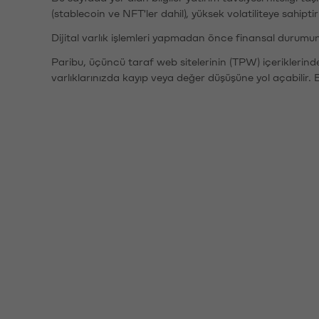
(stablecoin ve NFT'ler dahil), yüksek volatiliteye sahipti
Dijital varlık işlemleri yapmadan önce finansal durumu
Paribu, üçüncü taraf web sitelerinin (TPW) içeriklerin
varlıklarınızda kayıp veya değer düşüşüne yol açabilir. 