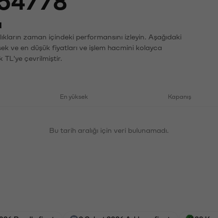
54778
ı
ıkların zaman içindeki performansını izleyin. Aşağıdaki
sek ve en düşük fiyatları ve işlem hacmini kolayca
 TL'ye çevrilmiştir.
En yüksek
Kapanış
Bu tarih aralığı için veri bulunamadı.