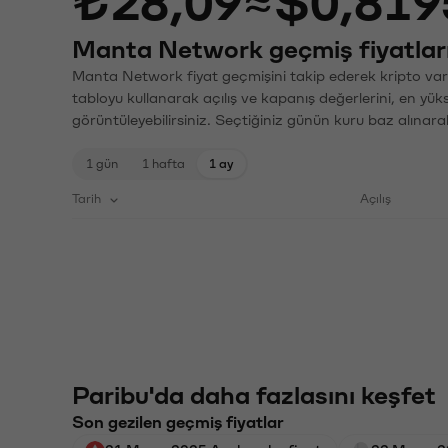
₺28,09
≈
$0,819
Manta Network geçmiş fiyatlar
Manta Network fiyat geçmişini takip ederek kripto varl
tabloyu kullanarak açılış ve kapanış değerlerini, en yük
görüntüleyebilirsiniz. Seçtiğiniz günün kuru baz alınarak
1 gün
1 hafta
1 ay
Tarih
Açılış
Paribu'da daha fazlasını keşfet
Son gezilen geçmiş fiyatlar