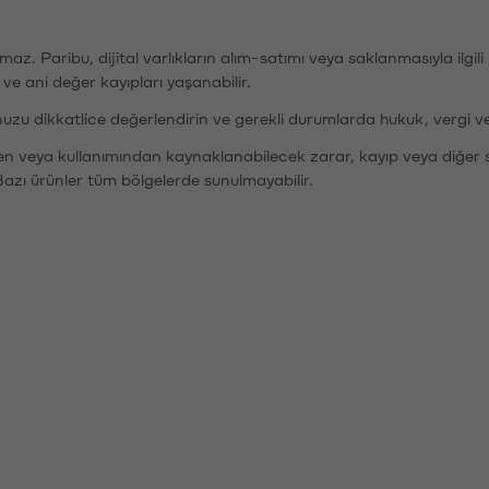
şımaz. Paribu, dijital varlıkların alım-satımı veya saklanmasıyla ilgi
r ve ani değer kayıpları yaşanabilir.
nuzu dikkatlice değerlendirin ve gerekli durumlarda hukuk, vergi v
den veya kullanımından kaynaklanabilecek zarar, kayıp veya diğer 
Bazı ürünler tüm bölgelerde sunulmayabilir.