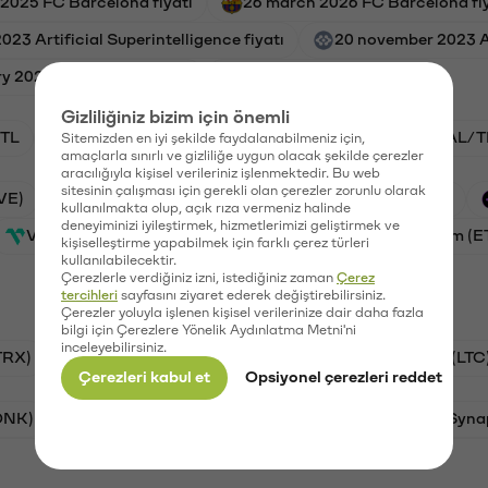
 2025 FC Barcelona fiyatı
26 march 2026 FC Barcelona fiy
023 Artificial Superintelligence fiyatı
20 november 2023 Art
ry 2024 AS Monaco fiyatı
4 august 2026 PSG fiyatı
Gizliliğiniz bizim için önemli
TL
ADA/TL
BTC/TL
VANRY/TL
GAL/T
Sitemizden en iyi şekilde faydalanabilmeniz için,
amaçlarla sınırlı ve gizliliğe uygun olacak şekilde çerezler
aracılığıyla kişisel verileriniz işlenmektedir. Bu web
sitesinin çalışması için gerekli olan çerezler zorunlu olarak
VE)
Waves (WAVES)
PSG (PSG)
Xai (XAI)
kullanılmakta olup, açık rıza vermeniz halinde
deneyiminizi iyileştirmek, hizmetlerimizi geliştirmek ve
Vanar (VANRY)
Galatasaray (GAL)
Ethereum (E
kişiselleştirme yapabilmek için farklı çerez türleri
kullanılabilecektir.
Çerezlerle verdiğiniz izni, istediğiniz zaman
Çerez
tercihleri
sayfasını ziyaret ederek değiştirebilirsiniz.
Çerezler yoluyla işlenen kişisel verilerinize dair daha fazla
bilgi için Çerezlere Yönelik Aydınlatma Metni'ni
inceleyebilirsiniz.
TRX)
Bitcoin (BTC)
Ripple (XRP)
Litecoin (LTC
Çerezleri kabul et
Opsiyonel çerezleri reddet
ONK)
Ethereum (ETH)
Avalanche (AVAX)
Syna