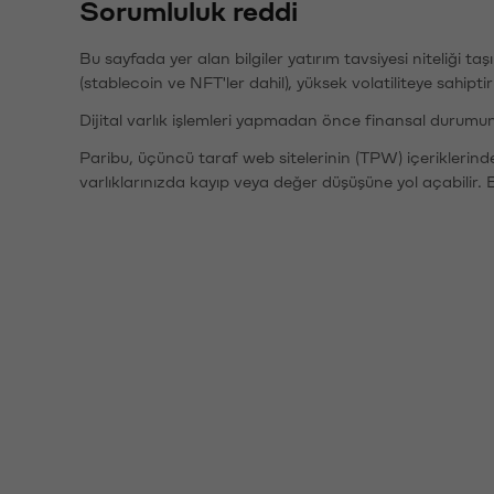
Sorumluluk reddi
Bu sayfada yer alan bilgiler yatırım tavsiyesi niteliği ta
(stablecoin ve NFT'ler dahil), yüksek volatiliteye sahipti
Dijital varlık işlemleri yapmadan önce finansal durumu
Paribu, üçüncü taraf web sitelerinin (TPW) içeriklerin
varlıklarınızda kayıp veya değer düşüşüne yol açabilir. 