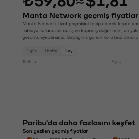
₺59,80
≈
$1,81
Manta Network geçmiş fiyatlar
Manta Network fiyat geçmişini takip ederek kripto varl
tabloyu kullanarak açılış ve kapanış değerlerini, en yük
görüntüleyebilirsiniz. Seçtiğiniz günün kuru baz alınarak
1 gün
1 hafta
1 ay
Tarih
Açılış
Paribu'da daha fazlasını keşfet
Son gezilen geçmiş fiyatlar