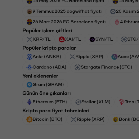
15 may 2025 FC Barcelona fiyatı
15 Mayıs
9 Temmuz 2025 dogwifhat fiyatı
20 Kasım 2
26 Mart 2026 FC Barcelona fiyatı
4 februa
Popüler işlem çiftleri
XRP/TL
XAI/TL
SYN/TL
STG/
Popüler kripto paralar
Ankr (ANKR)
Ripple (XRP)
Aave (AA
Cardano (ADA)
Stargate Finance (STG)
Yeni eklenenler
Gram (GRAM)
Günün öne çıkanları
Ethereum (ETH)
Stellar (XLM)
Tron (
Kripto para fiyat tahminleri
Bitcoin (BTC)
Ripple (XRP)
Bonk (B