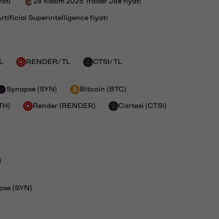
atı
28 Kasım 2025 Trader Joe fiyatı
ificial Superintelligence fiyatı
L
RENDER/TL
CTSI/TL
Synapse (SYN)
Bitcoin (BTC)
TH)
Render (RENDER)
Cartesi (CTSI)
)
pse (SYN)