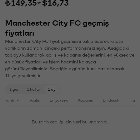
₺149,35
≈
$16,73
Manchester City FC geçmiş
fiyatları
Manchester City FC fiyat geçmişini takip ederek kripto
varlıkların zaman içindeki performansını izleyin. Aşağıdaki
tabloyu kullanarak açılış ve kapanış değerlerini, en yüksek ve
en düşük fiyatları ve işlem hacmini kolayca
görüntüleyebilirsiniz. Seçtiğiniz günün kuru baz alınarak
TL'ye çevrilmiştir.
1 gün
1 hafta
1 ay
Tarih
Açılış
En yüksek
Kapanış
En düşük
Haci
Bu tarih aralığı için veri bulunamadı.