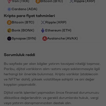
Tron (TRX)
Bitcoin (BTC)
Ripple (XRP)
Cardano (ADA)
Kripto para fiyat tahminleri
Bitcoin (BTC)
Ripple (XRP)
Bonk (BONK)
Ethereum (ETH)
Synapse (SYN)
Avalanche (AVAX)
Sorumluluk reddi
Bu sayfada yer alan bilgiler yatırım tavsiyesi niteliği taşımaz.
Paribu, dijital varlıkların alım-satımı veya saklanmasıyla ilgili
herhangi bir öneride bulunmaz. Kripto varlıklar (stablecoin
ve NFT'ler dahil), yüksek volatiliteye sahiptir ve ani değer
kayıpları yaşanabilir.
Dijital varlık işlemleri yapmadan önce finansal durumunuzu
dikkatlice değerlendirin ve gerekli durumlarda hukuk, vergi
veya yatırım danışmanınızdan destek alın.