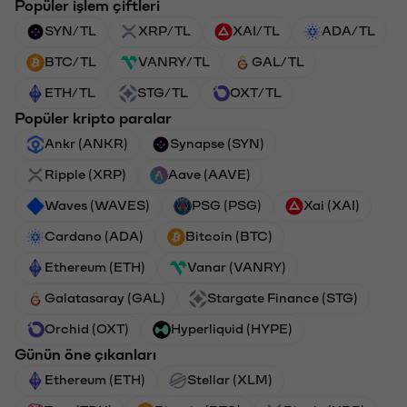
Popüler işlem çiftleri
SYN/TL
XRP/TL
XAI/TL
ADA/TL
BTC/TL
VANRY/TL
GAL/TL
ETH/TL
STG/TL
OXT/TL
Popüler kripto paralar
Ankr (ANKR)
Synapse (SYN)
Ripple (XRP)
Aave (AAVE)
Waves (WAVES)
PSG (PSG)
Xai (XAI)
Cardano (ADA)
Bitcoin (BTC)
Ethereum (ETH)
Vanar (VANRY)
Galatasaray (GAL)
Stargate Finance (STG)
Orchid (OXT)
Hyperliquid (HYPE)
Günün öne çıkanları
Ethereum (ETH)
Stellar (XLM)