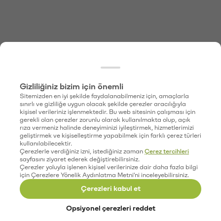
Gizliliğiniz bizim için önemli
Sitemizden en iyi şekilde faydalanabilmeniz için, amaçlarla
sınırlı ve gizliliğe uygun olacak şekilde çerezler aracılığıyla
kişisel verileriniz işlenmektedir. Bu web sitesinin çalışması için
gerekli olan çerezler zorunlu olarak kullanılmakta olup, açık
rıza vermeniz halinde deneyiminizi iyileştirmek, hizmetlerimizi
geliştirmek ve kişiselleştirme yapabilmek için farklı çerez türleri
kullanılabilecektir.
Çerezlerle verdiğiniz izni, istediğiniz zaman
Çerez tercihleri
sayfasını ziyaret ederek değiştirebilirsiniz.
Çerezler yoluyla işlenen kişisel verilerinize dair daha fazla bilgi
için Çerezlere Yönelik Aydınlatma Metni'ni inceleyebilirsiniz.
Çerezleri kabul et
Opsiyonel çerezleri reddet