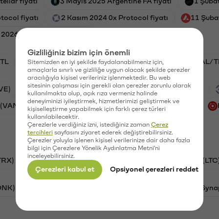
ellar fiyatı
3 Mayıs 2025 Argentine FA fiyatı
1 Şuba
tocol fiyatı
2 Kasım 2024 0x Protocol fiyatı
11 Şuba
 2026 Band Protocol fiyatı
Gizliliğiniz bizim için önemli
TL
ADA/TL
BTC/TL
VANRY/TL
GAL/T
Sitemizden en iyi şekilde faydalanabilmeniz için,
amaçlarla sınırlı ve gizliliğe uygun olacak şekilde çerezler
aracılığıyla kişisel verileriniz işlenmektedir. Bu web
sitesinin çalışması için gerekli olan çerezler zorunlu olarak
VE)
Xai (XAI)
Waves (WAVES)
PSG (PSG)
kullanılmakta olup, açık rıza vermeniz halinde
deneyiminizi iyileştirmek, hizmetlerimizi geliştirmek ve
 (VANRY)
Galatasaray (GAL)
Ethereum (ETH)
kişiselleştirme yapabilmek için farklı çerez türleri
kullanılabilecektir.
Çerezlerle verdiğiniz izni, istediğiniz zaman
Çerez
tercihleri
sayfasını ziyaret ederek değiştirebilirsiniz.
Çerezler yoluyla işlenen kişisel verilerinize dair daha fazla
bilgi için Çerezlere Yönelik Aydınlatma Metni'ni
inceleyebilirsiniz.
TRX)
Bitcoin (BTC)
Ripple (XRP)
Litecoin (LTC
Çerezleri kabul et
Opsiyonel çerezleri reddet
ONK)
Ethereum (ETH)
Avalanche (AVAX)
Syna