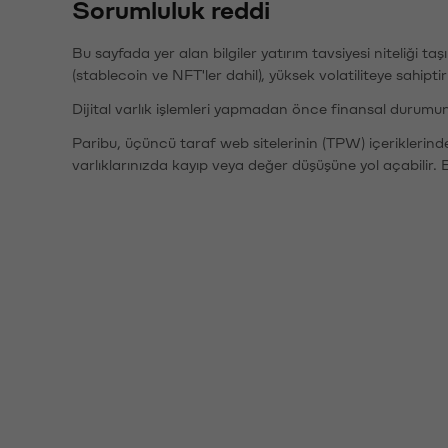
Sorumluluk reddi
Bu sayfada yer alan bilgiler yatırım tavsiyesi niteliği ta
(stablecoin ve NFT'ler dahil), yüksek volatiliteye sahipti
Dijital varlık işlemleri yapmadan önce finansal durumu
Paribu, üçüncü taraf web sitelerinin (TPW) içeriklerin
varlıklarınızda kayıp veya değer düşüşüne yol açabilir. 