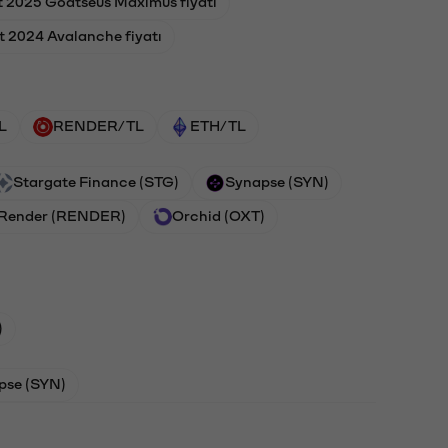
t 2025 Goatseus Maximus fiyatı
t 2024 Avalanche fiyatı
L
RENDER/TL
ETH/TL
Stargate Finance (STG)
Synapse (SYN)
Render (RENDER)
Orchid (OXT)
)
pse (SYN)