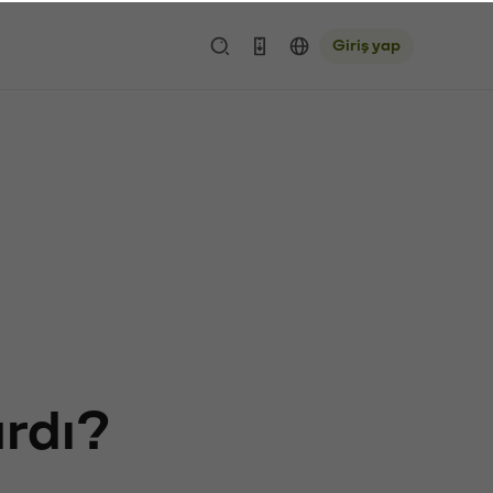
Giriş yap
ardı?