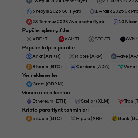
18 Eylül 2024 Tensor fiyatı
21 Nisan 2022 St
5 Mayıs 2025 Sui fiyatı
1 Aralık 2025 0x Pro
23 Temmuz 2023 Avalanche fiyatı
10 Nisan
Popüler işlem çiftleri
XRP/TL
XAI/TL
STG/TL
SYN/
Popüler kripto paralar
Ankr (ANKR)
Ripple (XRP)
Aave (AA
Bitcoin (BTC)
Cardano (ADA)
Vanar
Yeni eklenenler
Gram (GRAM)
Günün öne çıkanları
Ethereum (ETH)
Stellar (XLM)
Tron (
Kripto para fiyat tahminleri
Bitcoin (BTC)
Ripple (XRP)
Bonk (B