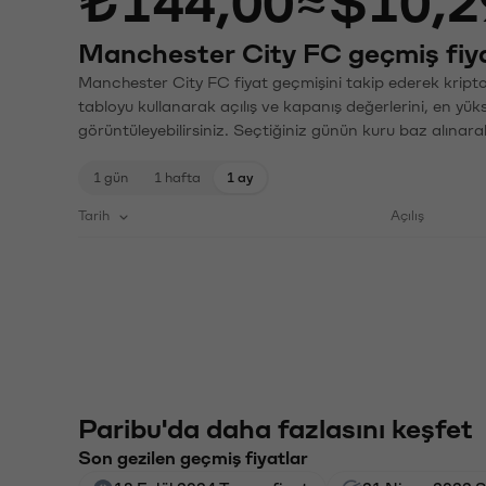
₺144,00
≈
$10,2
Manchester City FC geçmiş fiya
Manchester City FC fiyat geçmişini takip ederek kripto 
tabloyu kullanarak açılış ve kapanış değerlerini, en yük
görüntüleyebilirsiniz. Seçtiğiniz günün kuru baz alınarak
1 gün
1 hafta
1 ay
Tarih
Açılış
Paribu'da daha fazlasını keşfet
Son gezilen geçmiş fiyatlar