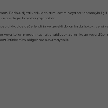
şımaz. Paribu, dijital varlıkların alım-satımı veya saklanmasıyla ilgi
r ve ani değer kayıpları yaşanabilir.
nuzu dikkatlice değerlendirin ve gerekli durumlarda hukuk, vergi v
den veya kullanımından kaynaklanabilecek zarar, kayıp veya diğer 
Bazı ürünler tüm bölgelerde sunulmayabilir.